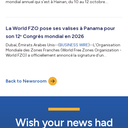
mondial annuel qui s’est à Hainan, du 10 au 12 octobre.
L'événement a rassemblé plus de 1 200 participants venus de
70 pays, ainsi que 16 délégations ministérielles de haut niveau et
des représentants d'organisations économiques et
commerciales internationales. Le dernier jour a été marqué par
l'Assemblée générale annuelle, au cours de laquelle un ensemble
La World FZO pose ses valises à Panama pour
de résolutions stratégiques...
son 12ᵉ Congrès mondial en 2026
Dubaï, Émirats Arabes Unis--(
BUSINESS WIRE
)--L’Organisation
Mondiale des Zones Franches (World Free Zones Organization -
World FZO) a officiellement annoncé la signature d’un
protocole d’entente avec le gouvernement de la République du
Panama. Ce partenariat permettra d’accueillir le 12ᵉ Congrès
mondial annuel de la World FZO dans la vibrante capitale
panaméenne, Panama City, prévu pour juillet 2026. La
Back to Newsroom
cérémonie de signature s’est déroulée en présence de hauts
dignitaires des deux parties, ave...
Wish your news had