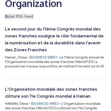
Organization
Get RSS Feed
Le second jour du 11ème Congrès mondial des
zones franches souligne le rôle fondamental de
la numérisation et de la durabilité dans l’avenir
des Zones Franches
Hainan, Chine--(
BUSINESS WIRE
)--Le 11ème Congrès annuel de
l’Organisation mondiale des zones franches (World FZO) a
poursuivi ses travaux aujourd’hui, en mettant l’accent sur le rôle
primordial de la numérisation et de la durabilité dans l’avenir
des zones franches, tout en explorant les mécanismes
permettant de renforcer leur position en tant que plateformes
stratégiques du commerce international. Le 11ᵉ Congrès annuel
de l’Organisation mondiale des zones franches (World FZO) a
L'Organisation mondiale des zones franches
poursuivi ses t...
clôture son 11e Congrès mondial à Hainan
HAINAN, Chine--(
BUSINESS WIRE
)--L'Organisation mondiale
des zones franches (World FZO) a clôturé son 11e Congrès