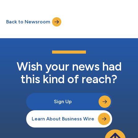
Ethik: Die Konvergenz von Technologie und unterschiedlichen
moralischen Traditionen) ausrichten. Dieses richtungsweisende
Event soll ein wichtiger Begegnungsort für führende
Back to Newsroom
Wissenschaftler, politische Entscheidungsträger, Experten aus
der Tech-Industrie, Ethiker und ander...
Wish your news had
this kind of reach?
Sign Up
Learn About Business Wire