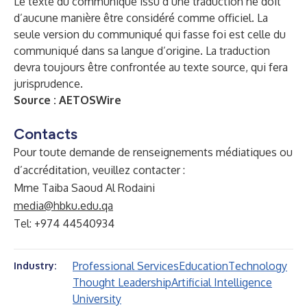
Le texte du communiqué issu d’une traduction ne doit
d’aucune manière être considéré comme officiel. La
seule version du communiqué qui fasse foi est celle du
communiqué dans sa langue d’origine. La traduction
devra toujours être confrontée au texte source, qui fera
jurisprudence.
Source :
AETOSWire
Contacts
Pour toute demande de renseignements médiatiques ou
d’accréditation, veuillez contacter :
Mme Taiba Saoud Al Rodaini
media@hbku.edu.qa
Tel: +974 44540934
Professional Services
Education
Technology
Industry:
Thought Leadership
Artificial Intelligence
University