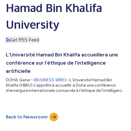
Hamad Bin Khalifa
University
Get RSS Feed
L’Université Hamad Bin Khalifa accueillera une
conférence sur l’éthique de l’intelligence
artificielle
DOHA, Qatar--(
BUSINESS WIRE
)--L’Université Hamad Bin
Khalifa (HBKU) s’apprête à accueillir à Doha une conférence
d’envergure internationale consacrée à l’éthique de l’intelligence
artificielle, placée sous le thème : « La convergence de la
technologie et des traditions morales diverses ». Cet
événement majeur se tiendra les 28 et 29 septembre 2025. Cet
événement marquant se veut un carrefour essentiel réunissant
Back to Newsroom
des universitaires de renom, des décideurs politiques, des
experts de l’industrie t...