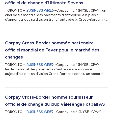
officiel de change d’Ultimate Sevens
TORONTO--(
BUSINESS WIRE
)--Corpay, Inc.* (NYSE : CPAY), un
chef de file mondial des paiements d’entreprise, a le plaisir
d’annoncer que sa division transfrontalière (« Cross-Border »),
a conclu un accord avec Ultimate Sevens, un nouveau
championnat mondial de rugby à sept soutenu par BIA Sports
Group, dont le lancement est prévu en août 2026. En vertu de
cet accord, Corpay devient le partenaire exclusif et officiel
d’Ultimate Sevens pour les opérations de change (FX), tout en
Corpay Cross-Border nommée partenaire
jouant un rôle de «...
officiel mondial de Fever pour le marché des
changes
TORONTO--(
BUSINESS WIRE
)--Corpay, Inc.* (NYSE : CPAY),
leader mondial des paiements d’entreprise, a annoncé
aujourd’hui que sa division Cross-Border a conclu un accord
avec Fever, une plateforme mondiale de premier plan dédiée à la
découverte de spectacles live et à la billetterie. Cette plateforme
est spécialisée dans les expériences immersives, les concerts
aux chandelles et les événements interactifs éphémères.
Conformément à cet accord, Corpay devient le partenaire
Corpay Cross-Border nommé fournisseur
officiel exclusif de Feve...
officiel de change du club Vålerenga Fotball AS
TORONTO--(
BUSINESS WIRE
)--Corpay, Inc.*, (NYSE : CPAY),