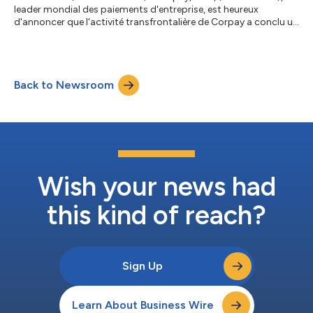
leader mondial des paiements d'entreprise, est heureux
d'annoncer que l'activité transfrontalière de Corpay a conclu un
accord avec le Vålerenga Fotball AS pour devenir leur
fournisseur officiel de change (FX). Grâce à ce partenariat,
Corpay Cross-Border fournira des solutions complètes de
gestion du risque de change pour accompagner les
Back to Newsroom
transactions du Vålerenga Fotball AS. De plus, sa plateforme
primée permettra au club de gérer ses paie...
Wish your news had
this kind of reach?
Sign Up
Learn About Business Wire