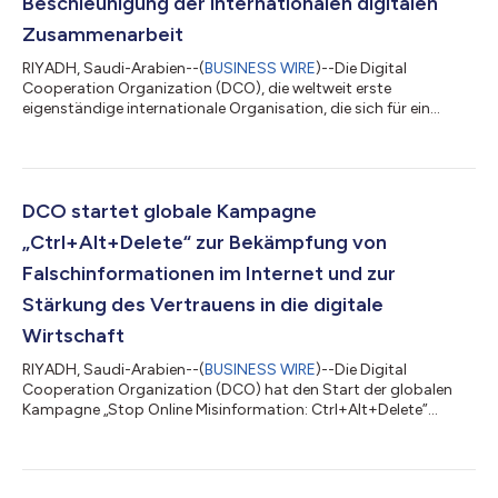
Beschleunigung der internationalen digitalen
Zusammenarbeit
RIYADH, Saudi-Arabien--(
BUSINESS WIRE
)--Die Digital
Cooperation Organization (DCO), die weltweit erste
eigenständige internationale Organisation, die sich für ein
inklusives und nachhaltiges Wachstum der digitalen Wirtschaft
einsetzt, gab heute den Start der Global Expert Community
(GEC) bekannt — einer neuen Plattform, die darauf ausgelegt
ist, Fachwissen zu mobilisieren und die internationale
Zusammenarbeit zu fördern, um wirkungsvolle digitale
DCO startet globale Kampagne
Initiativen in den DCO-Mitgliedstaaten und darüb...
„Ctrl+Alt+Delete“ zur Bekämpfung von
Falschinformationen im Internet und zur
Stärkung des Vertrauens in die digitale
Wirtschaft
RIYADH, Saudi-Arabien--(
BUSINESS WIRE
)--Die Digital
Cooperation Organization (DCO) hat den Start der globalen
Kampagne „Stop Online Misinformation: Ctrl+Alt+Delete”
angekündigt, um Online-Fehlinformationen zu bekämpfen und
das Vertrauen in die digitale Wirtschaft zu stärken. Dabei ruft sie
zu koordinierten Maßnahmen von Regierungen, Medien, dem
privaten Sektor und digitalen Plattformen auf. Die Kampagne ist