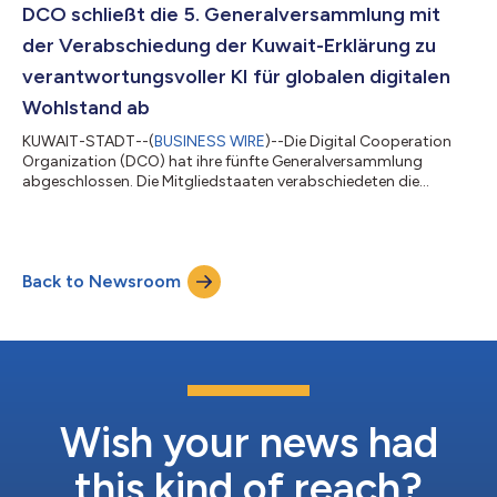
das Ergebnis eines Jahres intensiver multilateraler und
DCO schließt die 5. Generalversammlung mit
multistakeholder-Bemühungen unte...
der Verabschiedung der Kuwait-Erklärung zu
verantwortungsvoller KI für globalen digitalen
Wohlstand ab
KUWAIT-STADT--(
BUSINESS WIRE
)--Die Digital Cooperation
Organization (DCO) hat ihre fünfte Generalversammlung
abgeschlossen. Die Mitgliedstaaten verabschiedeten die
Kuwait-Erklärung zu verantwortungsvoller KI für globalen
digitalen Wohlstand und vereinbarten Maßnahmen zur
Förderung einer inklusiven, vertrauenswürdigen und skalierbaren
digitalen Transformation im KI-Zeitalter. Die
Back to Newsroom
Generalversammlung fand am 4. und 5. Februar 2026 unter
dem Vorsitz des Staates Kuwait statt und führte Minister und...
Wish your news had
this kind of reach?