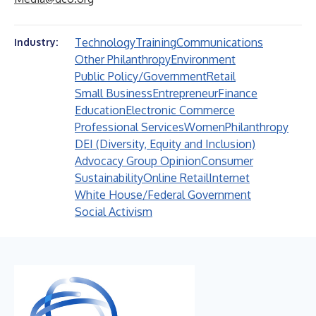
Technology
Training
Communications
Industry:
Other Philanthropy
Environment
Public Policy/Government
Retail
Small Business
Entrepreneur
Finance
Education
Electronic Commerce
Professional Services
Women
Philanthropy
DEI (Diversity, Equity and Inclusion)
Advocacy Group Opinion
Consumer
Sustainability
Online Retail
Internet
White House/Federal Government
Social Activism