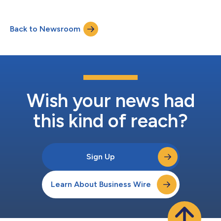
Indonesië biedt fiscale en juridische adviesdiensten aan
multinationale ondernemingen en buitenlandse investeerders
die op de Indonesische markt actief zijn. Het kantoor
Back to Newsroom
combineert tientallen jaren marktervaring met een praktische
aanpak, zoals duidelijk en op maat...
Wish your news had
this kind of reach?
Sign Up
Learn About Business Wire