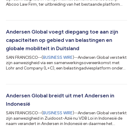
Abcoo Law Firm, ter uitbreiding van het bestaande platform
van de organisatie in het land met de toevoeging van juridische
capaciteiten. Abcoo werd in 2014 opgericht. Het bedrijf
adviseert lokale en internationale klanten aan de hand van een
ruim aanbod juridische diensten, met ervaring in bedrijfswezen
en M&A, vastgoed en bouw, oplossing van geschillen,
Andersen Global voegt diepgang toe aan zijn
tewerkstelling, nalev...
capaciteiten op gebied van belastingen en
globale mobiliteit in Duitsland
SAN FRANCISCO--(
BUSINESS WIRE
)--Andersen Global versterkt
zijn aanwezigheid via een samenwerkingsovereenkomst met
Lohr and Company (L+C), een belastingadviesplatform onder
leiding van experts dat praktische, reactieve oplossingen biedt
in naleving van de belastingwetgeving, grensoverschrijdende
belasting, globale mobiliteit en verrekeningsprijzen. De
hoofdzetel van L+C is gevestigd in Duitsland, met een
aanwezigheid in Oostenrijk. Het bedrijf geeft advies aan grote
Andersen Global breidt uit met Andersen in
multinationals en bedrijven i...
Indonesië
SAN FRANCISCO--(
BUSINESS WIRE
)--Andersen Global versterkt
zijn aanwezigheid in Zuidoost-Azië nu VDB Loi in Indonesië de
naam verandert in Andersen in Indonesië en daarmee het
nieuwste lidkantoor van de organisatie wordt. Andersen in