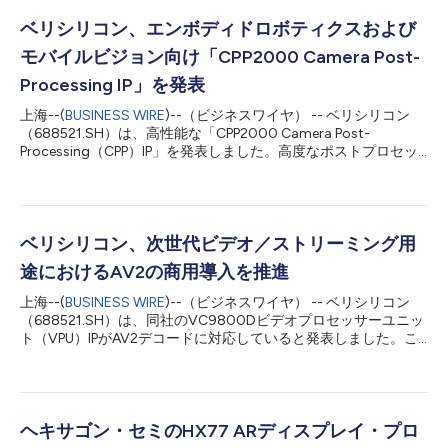
ベリシリコン、エンボディドロボティクスおよび
モバイルビジョン向け「CPP2000 Camera Post-
Processing IP」を発表
上海--(
BUSINESS WIRE
)--（ビジネスワイヤ） -- ベリシリコン
（688521.SH）は、高性能な「CPP2000 Camera Post-
Processing（CPP）IP」を発表しました。高度なポストプロセッ
シング機能を備えることで、同社のイメージシグナルプロセッサ
ー（ISP）ソリューションを拡充します。CPP2000は、移動しな
がら撮影を行うイメージング環境における画質と視覚認識性能を
向上させることで、ロボット、ドローン、その他のモバイルビジ
ョン用途において、より信頼性の高いビジョン性能を実現しま
ベリシリコン、次世代ビデオ／ストリーミング用
す。 CPP2000は複数の画像処理技術を統合し、イメージシグナ
途におけるAV2の商用導入を推進
ルプロセッサー（ISP）から出力されるYUV画像をさらに最適化
します。本IPは最大8K解像度の画像・動画処理に対応しており、
上海--(
BUSINESS WIRE
)--（ビジネスワイヤ） -- ベリシリコン
消費電力、性能、チップ面積（PPA）、レイテンシーに関する多
（688521.SH）は、同社のVC9800Dビデオプロセッサーユニッ
様な要件に対応できるよう、複数のハードウェア構成オプション
ト（VPU）IPがAV2デコードに対応していると発表しました。こ
を提供します。また、動き補償を用いた時間方向フィルタリン
れにより、次世代ビデオ／ストリーミング用途向けの同社の先進
グ、高度な空間ノイズリダクション、色差（クロマ）調整、ダイ
的なビデオ・コーデック・ポートフォリオがさらに拡充されまし
ナミックコントラスト改善、エッジ強調といった複数の画像...
た。VC9800Dは、幅広いインテリジェントなコンシューマー機
器およびマルチメディア機器への次世代ビデオ技術の柔軟な導入
を可能にします。ベリシリコンは、AV2対応のVC9800Dを世界
ヘキサゴン・セミのHX77 ARディスプレイ・プロ
各地の複数の顧客にすでに提供しており、AV2 V1.0仕様に基づい