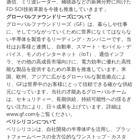
通信、ミリ波レーダー、補聴器などの新興分野に向けた
FD-SOI技術革新を今後も推進していきます」
グローバルファウンドリーズについて
グローバルファウンドリーズ（GF）は、暮らしや仕事
に、そしてつながっていくために世界になくてはならな
い半導体を製造するリーディング・カンパニーです。当
社はお客様と連携し、自動車、スマート・モバイル・デ
バイス、モノのインターネット（IoT）、通信インフ
ラ、その他の高成長市場向けに、電力効率に優れた高性
能な製品を提供するための革新を推進しています。米
国、欧州、アジアに広がるグローバルな製造拠点によ
り、GFは世界中のお客様にとって信頼できる確かな供給
元になっています。当社の才能あるグローバルチーム
は、セキュリティー、長期供給、持続可能性への揺るぎ
ない注力により、日々成果を上げています。詳細は
www.gf.com
をご覧ください。
ベリシリコンについて
ベリシリコンは、自社開発の半導体IPを活用し、プラッ
トフォームベースの全方位的なワンストップ・カスタ