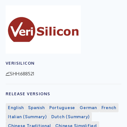
VERISILICON
SHH:688521
RELEASE VERSIONS
English
Spanish
Portuguese
German
French
Italian (Summary)
Dutch (Summary)
Chinese Traditional
Chinese Simplified