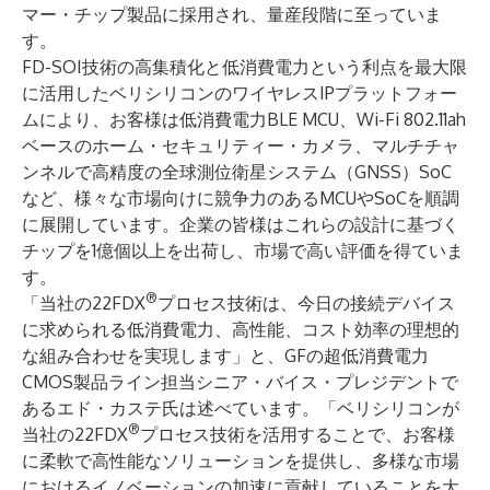
マー・チップ製品に採用され、量産段階に至っていま
す。
FD-SOI技術の高集積化と低消費電力という利点を最大限
に活用したベリシリコンのワイヤレスIPプラットフォー
ムにより、お客様は低消費電力BLE MCU、Wi-Fi 802.11ah
ベースのホーム・セキュリティー・カメラ、マルチチャ
ンネルで高精度の全球測位衛星システム（GNSS）SoC
など、様々な市場向けに競争力のあるMCUやSoCを順調
に展開しています。企業の皆様はこれらの設計に基づく
チップを1億個以上を出荷し、市場で高い評価を得ていま
す。
®
「当社の22FDX
プロセス技術は、今日の接続デバイス
に求められる低消費電力、高性能、コスト効率の理想的
な組み合わせを実現します」と、GFの超低消費電力
CMOS製品ライン担当シニア・バイス・プレジデントで
あるエド・カステ氏は述べています。「ベリシリコンが
®
当社の22FDX
プロセス技術を活用することで、お客様
に柔軟で高性能なソリューションを提供し、多様な市場
におけるイノベーションの加速に貢献していることを大