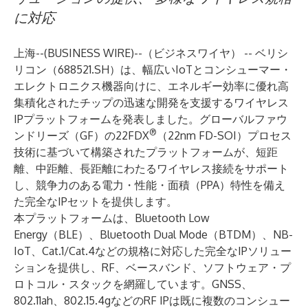
に対応
上海--(
BUSINESS WIRE
)--
（ビジネスワイヤ） -- ベリシ
リコン（688521.SH）は、幅広いIoTとコンシューマー・
エレクトロニクス機器向けに、エネルギー効率に優れ高
集積化されたチップの迅速な開発を支援するワイヤレス
IPプラットフォームを発表しました。グローバルファウ
®
ンドリーズ（GF）の22FDX
（22nm FD-SOI）プロセス
技術に基づいて構築されたプラットフォームが、短距
離、中距離、長距離にわたるワイヤレス接続をサポート
し、競争力のある電力・性能・面積（PPA）特性を備え
た完全なIPセットを提供します。
本プラットフォームは、Bluetooth Low
Energy（BLE）、Bluetooth Dual Mode（BTDM）、NB-
IoT、Cat.1/Cat.4などの規格に対応した完全なIPソリュー
ションを提供し、RF、ベースバンド、ソフトウェア・プ
ロトコル・スタックを網羅しています。GNSS、
802.11ah、802.15.4gなどのRF IPは既に複数のコンシュー