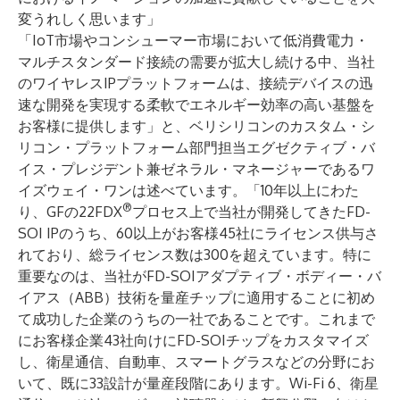
変うれしく思います」
「IoT市場やコンシューマー市場において低消費電力・
マルチスタンダード接続の需要が拡大し続ける中、当社
のワイヤレスIPプラットフォームは、接続デバイスの迅
速な開発を実現する柔軟でエネルギー効率の高い基盤を
お客様に提供します」と、ベリシリコンのカスタム・シ
リコン・プラットフォーム部門担当エグゼクティブ・バ
イス・プレジデント兼ゼネラル・マネージャーであるワ
イズウェイ・ワンは述べています。「10年以上にわた
®
り、GFの22FDX
プロセス上で当社が開発してきたFD-
SOI IPのうち、60以上がお客様45社にライセンス供与さ
れており、総ライセンス数は300を超えています。特に
重要なのは、当社がFD-SOIアダプティブ・ボディー・バ
イアス（ABB）技術を量産チップに適用することに初め
て成功した企業のうちの一社であることです。これまで
にお客様企業43社向けにFD-SOIチップをカスタマイズ
し、衛星通信、自動車、スマートグラスなどの分野にお
いて、既に33設計が量産段階にあります。Wi-Fi 6、衛星