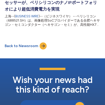
セッサーが、ベリシリコンのナノIPポートフォリ
て同IPを更新しています。 AV2は、Alliance for Open
Media（AOMedia）が策定した次世代ビデオ符号化仕様です。
オにより超低消費電力を実現
AV1を基盤とするAV2は、優れた圧縮効率を実現するよう設計さ
上海--(
BUSINESS WIRE
)--（ビジネスワイヤ） -- ベリシリコン
れており、大幅に低いビットレートで高品質なビデオ配信を可能
（688521.SH）は、画像処理SoCプロバイダーである合肥ヘキサ
にします。AV2は、ストリーミング、放送、リアルタイム・ビデ
ゴン・セミコンダクター（ヘキサゴン・セミ）が、高性能HX77
オ会議における変化するニーズに対応するよう最適化されていま
シリーズ画像処理SoCにベリシリコンの実績あるIPポートフォリ
す。 ベリシリコンのVC9800Dは、構...
オを採用したことを発表しました。採用されたIPには、
GCNanoUltraV 2.5Dグラフィックス・プロセッシング・ユニット
（GPU）IP、DW100デワープ処理IP、DC9200Nanoディスプレ
Back to Newsroom
イ処理IPが含まれます。本SoCはテープアウトに成功し、ファー
ストパス・シリコンを実現しました。 HX77シリーズは、RISC-V
アーキテクチャーを基盤とした高度に統合された低消費電力のイ
メージ処理SoCであり、包括的なビデオ入出力インターフェー
ス、画像処理、システム制御機能を統合しています。革新的なヘ
テロジニアス・コンピューティング・アーキテクチャーと高度な
電力管理技術を活用することで、HX77はわずかミリワットレベ
ルの消費電力で2K@60fps出力を実現する技術的ブレークスルー
Wish your news had
を達成しました。また、HX77は空間コンピ...
this kind of reach?