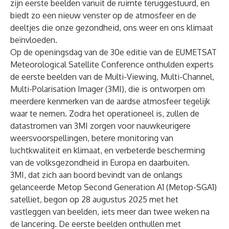
zijn eerste beelden vanuit de ruimte teruggestuurd, en
biedt zo een nieuw venster op de atmosfeer en de
deeltjes die onze gezondheid, ons weer en ons klimaat
beïnvloeden.
Op de openingsdag van de 30e editie van de
EUMETSAT
Meteorological Satellite Conference
onthulden experts
de eerste beelden van de Multi-Viewing, Multi-Channel,
Multi-Polarisation Imager (3MI), die is ontworpen om
meerdere kenmerken van de aardse atmosfeer tegelijk
waar te nemen. Zodra het operationeel is, zullen de
datastromen van 3MI zorgen voor nauwkeurigere
weersvoorspellingen, betere monitoring van
luchtkwaliteit en klimaat, en verbeterde bescherming
van de volksgezondheid in Europa en daarbuiten.
3MI, dat zich aan boord bevindt van de onlangs
gelanceerde
Metop Second Generation A1
(Metop-SGA1)
satelliet, begon op 28 augustus 2025 met het
vastleggen van beelden, iets meer dan twee weken na
de lancering. De eerste beelden onthullen met