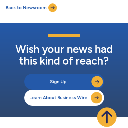
Metop Second Generation A1 (Metop-SGA1) satelliet, na de
Back to Newsroom
succesvolle afronding van de lanceer- en vroege operationele
fase (LEOP). Gedurende drie intensi...
Wish your news had
this kind of reach?
Sign Up
Learn About Business Wire