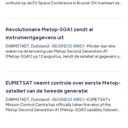
onthuld op de EU Space Conference in Brussel. Dit markeert een
grote vooruitgang in het vermogen om te volgen hoe de
atmosfeer zich ontwikkelt vóór en tijdens zwaar weer. De
beelden zijn vastgelegd door de Infraroodsounder (IRS) aan
boord van Meteosat Third Generation Sounder‑1 (MTG‑S1), de
eerste Europese satelliet in geostationaire baan die een
Revolutionaire Metop-SGA1 zendt al
hyperspectrale atmosferische sound...
instrumentgegevens uit
DARMSTADT, Duitsland--(
BUSINESS WIRE
)--Minder dan drie
weken na de lancering van Metop Second Generation A1
(Metop-SGA1) op 13 augustus, zendt de satelliet al gegevens uit
van twee van zijn zes instrumenten. De gegevens, afkomstig van
de Microwave Sounder (MWS) en de Radio Occultation Sounder
(RO), bieden een eerste blik op de baanbrekende
meteorologische en klimaatkennis die Metop-SGA1 zal leveren.
De satelliet is de eerste die wordt ingezet van het EUMETSAT
EUMETSAT neemt controle over eerste Metop-
Polar System – Second Generation, E...
satelliet van de tweede generatie
DARMSTADT, Duitsland--(
BUSINESS WIRE
)--EUMETSAT’s
Mission Control Centre has officially taken the reins of the
Metop Second Generation A1 (Metop-SGA1) satellite, following
the successful completion of the spacecraft’s launch and early
operations phase (LEOP). Het missiecontrolecentrum van
EUMETSAT heeft officieel de controle overgenomen van de