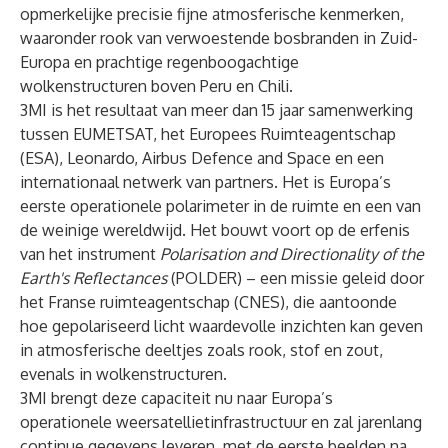
opmerkelijke precisie fijne atmosferische kenmerken,
waaronder rook van verwoestende bosbranden in Zuid-
Europa en prachtige regenboogachtige
wolkenstructuren boven Peru en Chili.
3MI is het resultaat van meer dan 15 jaar samenwerking
tussen EUMETSAT, het Europees Ruimteagentschap
(ESA), Leonardo, Airbus Defence and Space en een
internationaal netwerk van partners. Het is Europa’s
eerste operationele polarimeter in de ruimte en een van
de weinige wereldwijd. Het bouwt voort op de erfenis
van het instrument
Polarisation and Directionality of the
Earth's Reflectances
(POLDER) – een missie geleid door
het Franse ruimteagentschap (CNES), die aantoonde
hoe gepolariseerd licht waardevolle inzichten kan geven
in atmosferische deeltjes zoals rook, stof en zout,
evenals in wolkenstructuren.
3MI brengt deze capaciteit nu naar Europa’s
operationele weersatellietinfrastructuur en zal jarenlang
continue gegevens leveren, met de eerste beelden na