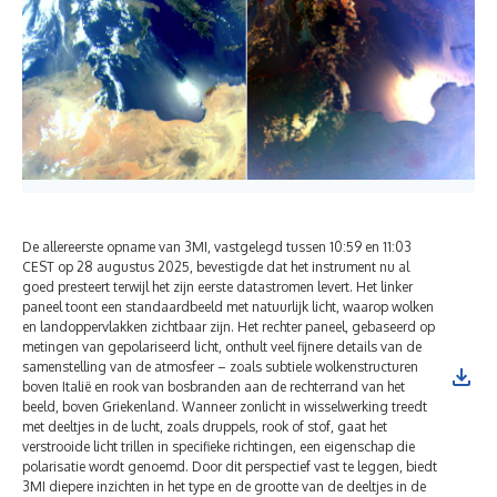
De allereerste opname van 3MI, vastgelegd tussen 10:59 en 11:03
CEST op 28 augustus 2025, bevestigde dat het instrument nu al
goed presteert terwijl het zijn eerste datastromen levert. Het linker
paneel toont een standaardbeeld met natuurlijk licht, waarop wolken
en landoppervlakken zichtbaar zijn. Het rechter paneel, gebaseerd op
metingen van gepolariseerd licht, onthult veel fijnere details van de
samenstelling van de atmosfeer – zoals subtiele wolkenstructuren
boven Italië en rook van bosbranden aan de rechterrand van het
beeld, boven Griekenland. Wanneer zonlicht in wisselwerking treedt
met deeltjes in de lucht, zoals druppels, rook of stof, gaat het
verstrooide licht trillen in specifieke richtingen, een eigenschap die
polarisatie wordt genoemd. Door dit perspectief vast te leggen, biedt
3MI diepere inzichten in het type en de grootte van de deeltjes in de