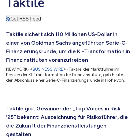
Taktile
Get RSS Feed
Taktile sichert sich 110 Millionen US-Dollar in
einer von Goldman Sachs angeführten Serie-C-
Finanzierungsrunde, um die KI-Transformation in
Finanzinstituten voranzutreiben
NEW YORK--(
BUSINESS WIRE
)--Taktile, der Marktführer im
Bereich der KI-Transformation für Finanzinstitute, gab heute
den Abschluss einer Serie-C-Finanzierungsrunde in Höhe von
110 Millionen US-Dollar bekannt. Die Runde wurde von Growth
Equity bei Goldman Sachs Alternatives angeführt; beteiligt
waren außerdem Balderton Capital, Index Ventures, Tiger
Global, Y Combinator und Dig Ventures. Taktile –
Wissenswertes auf einen Blick Taktile ermöglicht es Banken und
Taktile gibt Gewinner der „Top Voices in Risk
Versicherungen, sich zu KI-nativen Or...
'25” bekannt: Auszeichnung für Risikoführer, die
die Zukunft der Finanzdienstleistungen
gestalten