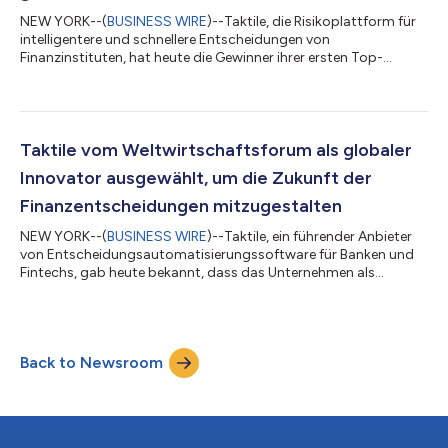
NEW YORK--(
BUSINESS WIRE
)--Taktile, die Risikoplattform für
intelligentere und schnellere Entscheidungen von
Finanzinstituten, hat heute die Gewinner ihrer ersten Top-
Voices-in-Risk-Auszeichnung bekannt gegeben, mit der
Personen geehrt werden, die das Risikomanagement im
Finanzdienstleistungsbereich neu definieren. In den vergangenen
Monaten hat Taktile Nominierungen aus der gesamten globalen
Finanzgemeinschaft eingeholt und so eine vielfältige Auswahl an
Taktile vom Weltwirtschaftsforum als globaler
Kandidaten aus verschiedenen Branchen,...
Innovator ausgewählt, um die Zukunft der
Finanzentscheidungen mitzugestalten
NEW YORK--(
BUSINESS WIRE
)--Taktile, ein führender Anbieter
von Entscheidungsautomatisierungssoftware für Banken und
Fintechs, gab heute bekannt, dass das Unternehmen als
Mitglied der Global Innovators Community des
Weltwirtschaftsforums anerkannt wurde – einer Gruppe der
weltweit vielversprechendsten Technologieführer, die nur auf
Einladung beitreten können. Diese Anerkennung unterstreicht
Back to Newsroom
die Rolle von Taktile als Pionier im Bereich KI-gestützter
Software für Finanzinstitute und sein Engagemen...