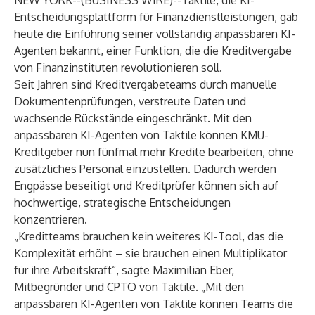
NEW YORK--(
BUSINESS WIRE
)--
Taktile
, die KI-
Entscheidungsplattform für Finanzdienstleistungen, gab
heute die Einführung seiner
vollständig
anpassbaren
KI-
Agenten
bekannt, einer Funktion, die die Kreditvergabe
von Finanzinstituten revolutionieren soll.
Seit Jahren sind Kreditvergabeteams durch manuelle
Dokumentenprüfungen, verstreute Daten und
wachsende Rückstände eingeschränkt. Mit den
anpassbaren KI-Agenten von Taktile können KMU-
Kreditgeber nun fünfmal mehr Kredite bearbeiten, ohne
zusätzliches Personal einzustellen. Dadurch werden
Engpässe beseitigt und Kreditprüfer können sich auf
hochwertige, strategische Entscheidungen
konzentrieren.
„Kreditteams brauchen kein weiteres KI-Tool, das die
Komplexität erhöht – sie brauchen einen Multiplikator
für ihre Arbeitskraft“, sagte Maximilian Eber,
Mitbegründer und CPTO von Taktile. „Mit den
anpassbaren KI-Agenten von Taktile können Teams die