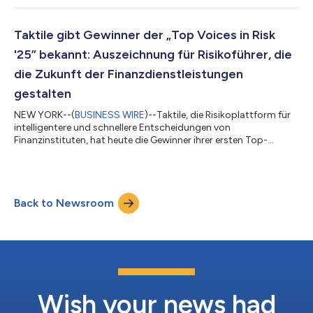
Kreditvergabeteams durch manuelle Dokumentenprüfungen,
verstreute Daten und wachsende Rückstände eingeschränkt.
Mit den anpassbaren KI-Agenten von Taktile können KMU-
Taktile gibt Gewinner der „Top Voices in Risk
Kreditgeber nun fünfmal mehr Kredite bearbeiten, ohne
'25” bekannt: Auszeichnung für Risikoführer, die
zusätzliche...
die Zukunft der Finanzdienstleistungen
gestalten
NEW YORK--(
BUSINESS WIRE
)--Taktile, die Risikoplattform für
intelligentere und schnellere Entscheidungen von
Finanzinstituten, hat heute die Gewinner ihrer ersten Top-
Voices-in-Risk-Auszeichnung bekannt gegeben, mit der
Personen geehrt werden, die das Risikomanagement im
Finanzdienstleistungsbereich neu definieren. In den vergangenen
Monaten hat Taktile Nominierungen aus der gesamten globalen
Back to Newsroom
Finanzgemeinschaft eingeholt und so eine vielfältige Auswahl an
Kandidaten aus verschiedenen Branchen,...
Wish your news had