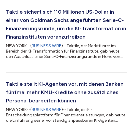
Taktile sichert sich 110 Millionen US-Dollar in
einer von Goldman Sachs angeführten Serie-C-
Finanzierungsrunde, um die KI-Transformation in
Finanzinstituten voranzutreiben
NEW YORK--(
BUSINESS WIRE
)--Taktile, der Marktführer im
Bereich der KI-Transformation für Finanzinstitute, gab heute
den Abschluss einer Serie-C-Finanzierungsrunde in Höhe von
110 Millionen US-Dollar bekannt. Die Runde wurde von Growth
Equity bei Goldman Sachs Alternatives angeführt; beteiligt
waren außerdem Balderton Capital, Index Ventures, Tiger
Global, Y Combinator und Dig Ventures. Taktile –
Wissenswertes auf einen Blick Taktile ermöglicht es Banken und
Taktile stellt KI-Agenten vor, mit denen Banken
Versicherungen, sich zu KI-nativen Or...
fünfmal mehr KMU-Kredite ohne zusätzliches
Personal bearbeiten können
NEW YORK--(
BUSINESS WIRE
)--Taktile, die KI-
Entscheidungsplattform für Finanzdienstleistungen, gab heute
die Einführung seiner vollständig anpassbaren KI-Agenten
bekannt, einer Funktion, die die Kreditvergabe von
Finanzinstituten revolutionieren soll. Seit Jahren sind