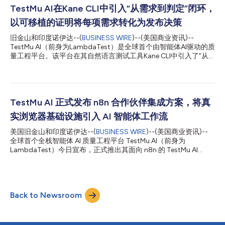
测试挑战。Galaxy Z Fold8展开后为竖向的7.6英寸显示屏，而Z系
TestMu AI在Kane CLI中引入“从需求到判定”闭环，
列首款Ultra机型Galaxy Z Fold8 Ultra展开后则为横向的8.0英寸显
以可移植的证明将每项需求转化为发布决策
示屏。这两款设备虽然有着相同的名称、芯片组和操作系统，却呈
现出方向完全相反的布局，这意味着在其中一款设备上验证通过的
旧金山和印度诺伊达--(
BUSINESS WIRE
)--(美国商业资讯)--
界面，在另一款设备上可能会出现显示异常。 TestMu AI联合创始
TestMu AI（前身为LambdaTest）是全球首个由智能体AI驱动的质
人兼增长负责人Mudit Singh表示：“Samsung在同一代产品中推
量工程平台。该平台在其自然语言测试工具Kane CLI中引入了“从
出了两款展开方向...
需求到判定”(Source-to-Verdict)闭环。在Kane CLI从浏览器自动
化工具不断演进的基础上，该闭环能够将产品需求转化为发布决
策：自动编写测试、在本地浏览器中运行测试、收集证明、根据实
际执行情况衡量覆盖率，并最终返回判定结果。 当AI智能体负责编
写、运行和修复测试时，一个绿色的对勾已不再可靠：什么都不检
TestMu AI 正式发布 n8n 合作伙伴集成方案，将真
查的步骤可能会通过；针对几周前已变更的规格编写的测试可能会
实浏览器基础设施引入 AI 智能体工作流
通过；甚至点击根本没有生效，智能体却报告“已完成”的情况也会
显示通过。在每个仪表盘上，“空的绿色”和“获得的绿色”颜色相
美国旧金山和印度诺伊达--(
BUSINESS WIRE
)--(美国商业资讯)--
同，数字在攀升，但风险并未消除。Kane CLI填补了这一空白：它
全球首个全栈智能体 AI 质量工程平台 TestMu AI（前身为
将需求直接转化为判定，并为每一个步骤提供证明。 一个闭环：
LambdaTest）今日宣布，正式推出其面向 n8n 的 TestMu AI
从需求到判定。 你不再需要交给Kane CLI测试脚本，而是直接提供
Agent 官方合作伙伴集成方案。n8n 是 AI 智能体及企业自动化领
需求。九个阶段构成一条可追溯的链路： 需求来源→业务用例→
域增长最快的工作流自动化平台之一。 作为 n8n 官方认证并建立
场景→验收标准→test.md...
合作关系的社区节点，TestMu AI Agent 集成使开发者能够将 AI 智
能体及自动化工作流直接连接至 TestMu AI Browser Cloud，从而
Back to Newsroom
获得对超过 3,000 种浏览器、操作系统和设备环境的访问能力，
而且无需编写任何代码。 随着企业不断加快采用 AI 智能体推进业
务自动化进程，浏览器访问能力已成为不可或缺的关键能力。此次
推出的新集成方案使 n8n 用户能够在其工作流中接入托管于云端