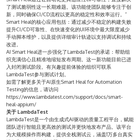
了测试脆弱性这一长期难题。该功能使团队能够专注于创
新，同时确保CI/CD流程以更高的稳定性和效率运行。”
Smart Heal的核心应用包括：通过减少不稳定的构建失败
提升CI/CD可靠性、在快速变化的UI环境中最大限度减少
手动脚本维护，以及提供详细审计轨迹以支持调试和持续
改进。
AI Smart Heal进一步强化了LambdaTest的承诺：帮助组
织充满信心且精准地缩短发布周期。这一新功能目前已进
入封闭测试阶段。有兴趣提前体验的组织可联系
LambdaTest参与测试计划。
如需了解更多关于AI原生Smart Heal for Automation
Testing的信息，请访问
https://www.lambdatest.com/support/docs/smart-
heal-appium/
关于 LambdaTest
LambdaTest
是一个由生成式AI驱动的质量工程平台，赋能
团队进行智能且更高效的测试并更快地发布产品。该平台
为大规模操作而构建，提供全栈测试云，涵盖1万多台真实