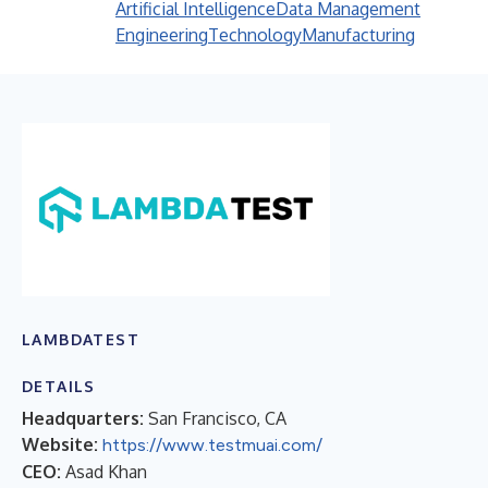
Artificial Intelligence
Data Management
Engineering
Technology
Manufacturing
LAMBDATEST
DETAILS
Headquarters:
San Francisco, CA
Website:
https://www.testmuai.com/
CEO:
Asad Khan