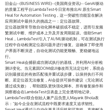
旧金山--(
BUSINESS WIRE
)--
(美国商业资讯)-- GenAI驱动
的质量工程平台
LambdaTest
今日宣布推出
AI
原生Smart
Heal for Automation Testing
，这一突破性功能旨在解决
应用测试中最持久的挑战之一：定位器故障。
定位器故障常导致自动化脚本破损或不稳定，进而引发频
繁测试中断、维护成本上升及开发周期延误。借助Smart
Heal，LambdaTest引入了AI/ML驱动机制，可在测试执行
过程中自动检测定位器问题并进行修复。这确保了即使用
户界面不断演进，自动化测试仍能更顺畅、更稳健地运
行。
Smart Heal会捕获成功测试执行的基线，并利用AI分析检
测UI变化。当元素因DOM或UI修改而无法定位时，系统会
识别最接近的有效匹配项并重试该步骤，以保持执行不间
断。若定位器无法修复，AI会提供可操作建议（无论测试
通过或失败），帮助团队更快强化脚本。所有修复操作和
洞察都会在LambdaTest仪表盘上完全透明地记录。
LambdaTest联合创始人兼产品负责人Mayank Bhola表
示：“如今企业在测试流程中既要求速度又追求韧性。
Smart Heal通过让自动化更具适应性和可靠性，直接解决