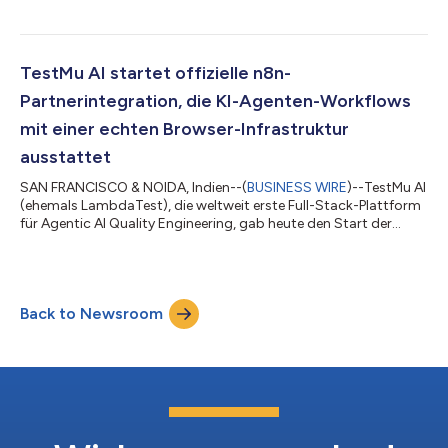
Kane CLI, seinem Testtool für natürliche Sprache, eingeführt. Der
Prozess basiert auf der Weiterentwicklung eines
Browserautomatisierungs-Tools von Kane CLI und führt von der
Produktanforderung zur Versandentscheidung. Dabei werden
TestMu AI startet offizielle n8n-
Tests geschrieben und im lokalen Brows...
Partnerintegration, die KI-Agenten-Workflows
mit einer echten Browser-Infrastruktur
ausstattet
SAN FRANCISCO & NOIDA, Indien--(
BUSINESS WIRE
)--TestMu AI
(ehemals LambdaTest), die weltweit erste Full-Stack-Plattform
für Agentic AI Quality Engineering, gab heute den Start der
offiziellen TestMu AI Agent -Partnerintegration für n8n bekannt,
eine der am schnellsten wachsenden Workflow-
Automatisierungs-Plattformen für KI-Agenten und
Unternehmensautomatisierung. Die TestMu AI Agent-
Back to Newsroom
Integration ist als verifizierter n8n-Partner-Community-Node
verfügbar und ermöglicht es Entwicklern, KI-Agenten...