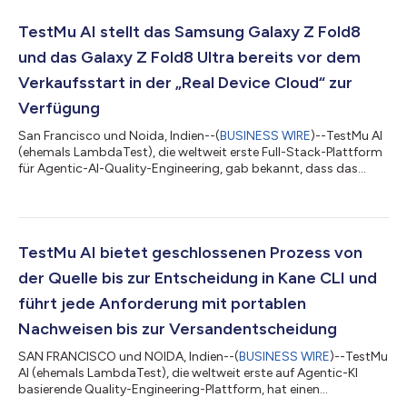
TestMu AI stellt das Samsung Galaxy Z Fold8
und das Galaxy Z Fold8 Ultra bereits vor dem
Verkaufsstart in der „Real Device Cloud“ zur
Verfügung
San Francisco und Noida, Indien--(
BUSINESS WIRE
)--TestMu AI
(ehemals LambdaTest), die weltweit erste Full-Stack-Plattform
für Agentic-AI-Quality-Engineering, gab bekannt, dass das
Samsung Galaxy Z Fold8 und das Galaxy Z Fold8 Ultra nun auf
ihrer Real Device Cloud zum Testen verfügbar sind. Beide Geräte,
die auf dem „Galaxy Unpacked“-Event von Samsung vorgestellt
wurden, laufen unter Android 17 mit One UI 9 und stehen für
Live-Tests und Automatisierungszwecke zur Verfügung, noch
TestMu AI bietet geschlossenen Prozess von
bevor die Geräte...
der Quelle bis zur Entscheidung in Kane CLI und
führt jede Anforderung mit portablen
Nachweisen bis zur Versandentscheidung
SAN FRANCISCO und NOIDA, Indien--(
BUSINESS WIRE
)--TestMu
AI (ehemals LambdaTest), die weltweit erste auf Agentic-KI
basierende Quality-Engineering-Plattform, hat einen
geschlossenen Prozess von der Quelle bis zur Entscheidung in