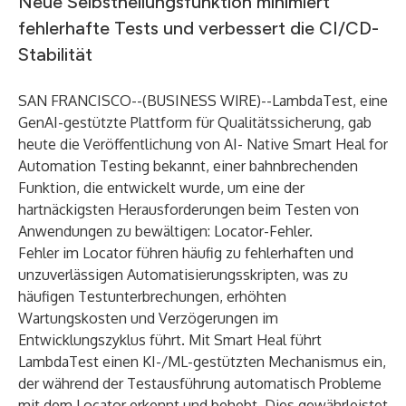
Neue Selbstheilungsfunktion minimiert
fehlerhafte Tests und verbessert die CI/CD-
Stabilität
SAN FRANCISCO--(
BUSINESS WIRE
)--
LambdaTest
, eine
GenAI-gestützte Plattform für Qualitätssicherung, gab
heute die Veröffentlichung von
AI-
Native Smart Heal for
Automation Testing
bekannt, einer bahnbrechenden
Funktion, die entwickelt wurde, um eine der
hartnäckigsten Herausforderungen beim Testen von
Anwendungen zu bewältigen: Locator-Fehler.
Fehler im Locator führen häufig zu fehlerhaften und
unzuverlässigen Automatisierungsskripten, was zu
häufigen Testunterbrechungen, erhöhten
Wartungskosten und Verzögerungen im
Entwicklungszyklus führt. Mit Smart Heal führt
LambdaTest einen KI-/ML-gestützten Mechanismus ein,
der während der Testausführung automatisch Probleme
mit dem Locator erkennt und behebt. Dies gewährleistet