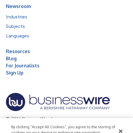
Newsroom
Industries
Subjects
Languages
Resources
Blog
For Journalists
Sign Up
© 2026 Business Wire, Inc.
By clicking “Accept All Cookies”, you agree to the storing of
Privacy Policy
Cookie Policy
Accessibility Statement
cookies on your device to enhance site navigation,