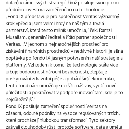
dolarů v rámci svých strategií, čímž posiluje svou pozici
předního investora zaměřeného na technologie.
„Fond IX představuje pro společnost Veritas významný
krok vpřed a jsem velmi hrdý na náš tým a trvalá
partnerství, která tento milník umožnila,“ řekl Ramzi
Musallam, generální ředitel a řídící partner společnosti
Veritas. „V jednom z nejnáročnějších prostředí pro
získávání finančních prostředků v nedávné historii je silná
poptávka po fondu IX jasným potvrzením naší strategie a
platformy. Vzhledem k tomu, že technologie stále více
určuje budoucnost národní bezpečnosti, zlepšuje
poskytování zdravotní péče a pohání širší ekonomiku,
tento fond nám umožňuje rozšířit náš vliv, využít nové
příležitosti a pokračovat v podpoře inovací tam, kde je to
nejdůležitější.“
Fond IX posiluje zaměření společnosti Veritas na
zásadní, odolné podniky na vysoce regulovaných trzích,
které procházejí hlubokou transformací. Tyto sektory
zažívají dlouhodobý růst, protože software, data a umělá