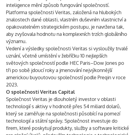
inteligence mění způsob fungování společností.
Platforma společnosti Veritas, založená na hlubokých
znalostech dané oblasti, vlastním duševním vlastnictví a
opakovatelném strategickém postupu, je navržena tak,
aby zvyšovala hodnotu na komplexních trzích globálního
významu.
Vedení a výsledky společnosti Veritas si vysloužily trvalé
uznání, včetně umístění v žebříčku 10 nejlepších
světových společností podle HEC Paris–Dow Jones po
tři po sobě jdoucí roky a jmenování nejvýkonnější
americkou buyoutovou společností podle Preqin v roce
2023.
O společnosti Veritas Capital
Společnost Veritas je dlouholetý investor v oblasti
technologií s aktivy v hodnotě přes 54 miliard dolarů,
který se zaměřuje na společnosti působící na pomezí
technologií a státní správy. Společnost investuje do
firem, které poskytují produkty, služby a software kritické