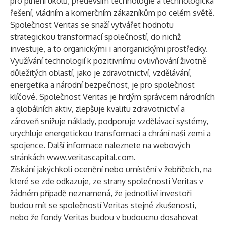
pro plnění úkolů, především technologie a technologická
řešení, vládním a komerčním zákazníkům po celém světě.
Společnost Veritas se snaží vytvářet hodnotu
strategickou transformací společností, do nichž
investuje, a to organickými i anorganickými prostředky.
Využívání technologií k pozitivnímu ovlivňování životně
důležitých oblastí, jako je zdravotnictví, vzdělávání,
energetika a národní bezpečnost, je pro společnost
klíčové. Společnost Veritas je hrdým správcem národních
a globálních aktiv, zlepšuje kvalitu zdravotnictví a
zároveň snižuje náklady, podporuje vzdělávací systémy,
urychluje energetickou transformaci a chrání naši zemi a
spojence. Další informace naleznete na webových
stránkách
www.veritascapital.com
.
Získání jakýchkoli ocenění nebo umístění v žebříčcích, na
které se zde odkazuje, ze strany společnosti Veritas v
žádném případě neznamená, že jednotliví investoři
budou mít se společností Veritas stejné zkušenosti,
nebo že fondy Veritas budou v budoucnu dosahovat