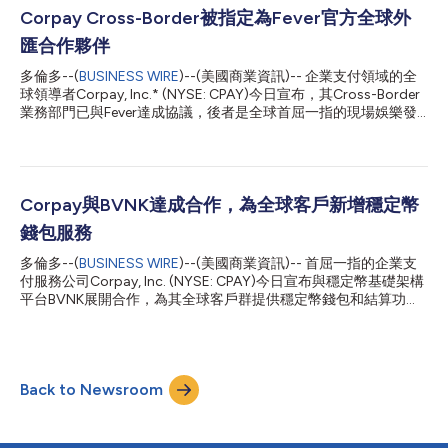
作夥伴，Corpay Cross-Border將為Ultimate Sevens提供全面的
Corpay Cross-Border被指定為Fever官方全球外
外匯風險管理解決方案，協助其管理日常業務活動中的外匯曝險。
匯合作夥伴
利用Corpay Cross-Border屢獲殊榮的平台，Ultimate Sevens將
能夠一站式管理全球支付業務。 Corpay Cross-Border Solutions
多倫多--(
BUSINESS WIRE
)--(美國商業資訊)-- 企業支付領域的全
行銷長Brad Loder表示：「Corpay Cross-Border非常高興能夠成
球領導者Corpay, Inc.* (NYSE: CPAY)今日宣布，其Cross-Border
為Ultimate Seven...
業務部門已與Fever達成協議，後者是全球首屈一指的現場娛樂發
現和票務平台，專注於沉浸式體驗、燭光音樂會和互動快閃活動。
根據協議，Corpay將成為Fever的獨家官方全球外匯(FX)合作夥
伴。 透過此次合作，Fever在北美、墨西哥、英國、歐洲、中東和
非洲以及亞太地區的全球業務將能夠利用Corpay Cross-Border的
創新解決方案，協助管理日常業務活動產生的外匯風險。 Corpay
Corpay與BVNK達成合作，為全球客戶新增穩定幣
Cross-Border Solutions行銷長Brad Loder表示：「Fever代表全
錢包服務
球現場娛樂和活動票務技術的未來，我們很榮幸被指定為他們的獨
家官方外匯合作夥伴。此次合作鞏固了我們在現場娛樂產業身為企
多倫多--(
BUSINESS WIRE
)--(美國商業資訊)-- 首屈一指的企業支
業支付和貨幣風險管理解決方案領導廠商的地位，同時也將我們的
付服務公司Corpay, Inc. (NYSE: CPAY)今日宣布與穩定幣基礎架構
全球合作夥伴計畫擴充到了活動票務領域。我們期待在Fever繼續
平台BVNK展開合作，為其全球客戶群提供穩定幣錢包和結算功
擴大全球業務的過程中為其提供支援。」 Fever財務長Raúl Lara表
能。 本次整合將使Corpay客戶可同時查看穩定幣餘額和法定貨幣
示：「我們的業務遍及5...
餘額，並為客戶提供內建的穩定幣錢包，可在平台內傳送、接收、
儲存和兌換穩定幣。客戶即日起可使用全天候支付通道，不受傳統
銀行營業時間和系統限制。 Corpay還將在資金管理業務中整合穩
Back to Newsroom
定幣通道，降低對預存資金帳戶的依賴，提升資金使用效率，並改
善自有專屬網路以外的全球資金流轉效率。 Corpay服務於全球超
過80萬家客戶，每月處理逾120億美元企業支付業務和260億美元
外匯業務，涵蓋超過145種貨幣。新增穩定幣結算業務擴充了