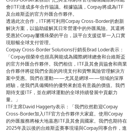
會(ITF)達成多年合作協議。根據協議，Corpay將成為ITF
及台維斯盃的官方外匯合作夥伴。
透過此次合作，ITF將可利用Corpay Cross-Border的創新
解決方案，以協助緩解其日常營運中的外匯風險。其還將
受惠於Corpay屢獲殊榮的平台，該平台支援從單一入口實
現順暢全球支付管理。
Corpay Cross-Border Solutions行銷長Brad Loder表示：
「Corpay很榮幸也很高興能成為國際網球總會和台維斯盃
的官方外匯合作夥伴。我們相信，ITF及其會員協會和商業
合作夥伴將從我們全面的跨境支付和貨幣風險管理解決方
案中受惠。我們在運動——尤其是網球——領域的深厚
經驗，使我們具備獨特的優勢來創造有意義的價值。我們
期待支援ITF，並在網球運動的全球持續發展中貢獻力
量。」
ITF主席David Haggerty表示：「我們欣然歡迎Corpay
Cross-Border加入ITF官方合作夥伴大家庭。使用Corpay
的外匯服務將極大地嘉惠ITF及其會員國家。我們也期待在
2025年及以後的台維斯盃賽事現場與Corpay同事合作，進