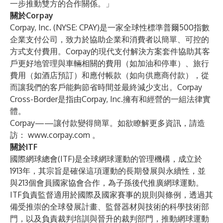
一步推動雙方的合作關係。」
關於Corpay
Corpay, Inc. (NYSE: CPAY)是一家全球性標準普爾500指數
企業支付公司，致力於協助企業和消費者以簡單、可控的
方式支付費用。Corpay的現代支付解決方案套件協助其客
戶更好地管理與車輛相關的費用（如加油和停車）、旅行
費用（如酒店預訂）和應付帳款（如向供應商付款），從
而讓我們的客戶能夠節省時間並最終減少支出。Corpay
Cross-Border是指由Corpay, Inc.擁有和經營的一組法律實
體。
Corpay——讓付款變得簡單。如欲瞭解更多資訊，請造
訪：
www.corpay.com
。
關於ITF
國際網球總會(ITF)是全球網球運動的管理機構，成立於
1913年，其宗旨是確保這項運動的長期發展與永續性，並
與213個會員國家協會合作，為子孫後代推廣網球運動。
ITF負責監督適用於國際及國家賽事的規則與條例，透過其
備受推崇的全球發展計畫、監督器材與技術的科學技術部
門，以及負責裁判培訓與晉升的裁判部門，推動網球運動