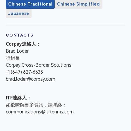
Chinese Traditional
Chinese Simplified
Japanese
CONTACTS
Corpay連絡人：
Brad Loder
行銷長
Corpay Cross-Border Solutions
+1 (647) 627-6635
brad.loder@corpay.com
ITF連絡人：
如欲瞭解更多資訊，請聯絡：
communications@itftennis.com