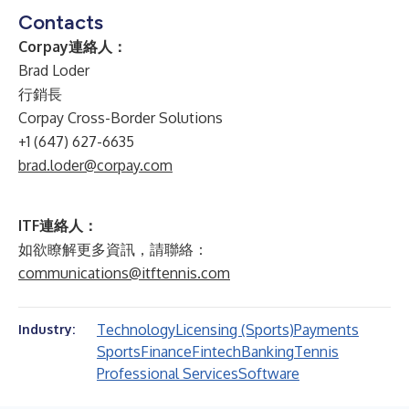
Contacts
Corpay連絡人：
Brad Loder
行銷長
Corpay Cross-Border Solutions
+1 (647) 627-6635
brad.loder@corpay.com
ITF連絡人：
如欲瞭解更多資訊，請聯絡：
communications@itftennis.com
Technology
Licensing (Sports)
Payments
Industry:
Sports
Finance
Fintech
Banking
Tennis
Professional Services
Software