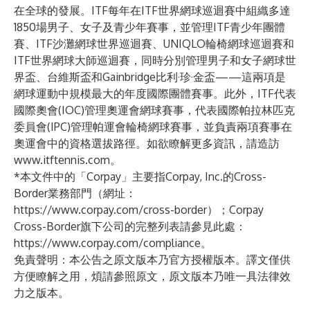
在全球的發展。ITF每年在ITF世界網球巡迴賽中組織多達
1850場男子、女子及青少年賽事，並管理ITF青少年團體
賽、ITF沙灘網球世界巡迴賽、UNIQLO輪椅網球巡迴賽和
ITF世界網球大師巡迴賽，同時分別管理男子和女子網球世
界盃、台維斯盃和Gainbridge比利·珍·金盃——這兩項是
網球運動中規模最大的年度國際團體賽事。此外，ITF代表
國際奧會(IOC)管理奧運會網球賽事，代表國際帕拉林匹克
委員會(IPC)管理帕運會輪椅網球賽事，並負責兩項賽事在
奧運會中的資格選拔路徑。如欲瞭解更多資訊，請造訪
www.itftennis.com
。
*本文件中的「Corpay」主要指Corpay, Inc.的Cross-
Border業務部門（網址：
https://www.corpay.com/cross-border
）；Corpay
Cross-Border旗下公司的完整列表請參見此處：
https://www.corpay.com/compliance
。
免責聲明：本公告之原文版本乃官方授權版本。譯文僅供
方便瞭解之用，煩請參照原文，原文版本乃唯一具法律效
力之版本。