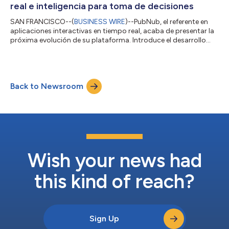
real e inteligencia para toma de decisiones
SAN FRANCISCO--(
BUSINESS WIRE
)--PubNub, el referente en
aplicaciones interactivas en tiempo real, acaba de presentar la
próxima evolución de su plataforma. Introduce el desarrollo
nativo de IA, la inteligencia de decisiones en tiempo real y la
moderación de contenidos en red para ayudar a los
desarrolladores a construir y escalar más rápido, al tiempo que
simplifica el acceso a toda la potencia de PubNub. Las
Back to Newsroom
modificaciones implementadas permiten a los desarrolladores
crear experiencias ricas y...
Wish your news had
this kind of reach?
Sign Up