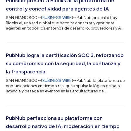
PubNub presenta Blocks.ai: la plataforma de
control y conectividad para agentes de IA
SAN FRANCISCO--(
BUSINESS WIRE
)--PubNub presentó hoy
Blocks.ai, una red global que permite conectar y gestionar
agentes en todos los entornos de desarrollo, proveedores y API
disponibles. Blocks.ai permite a los desarrolladores acceder a
sus agentes de IA existentes, independientemente del lugar
donde estén alojados. Blocks Network admite todos los casos
de uso de esta tecnología sin necesidad de abrir puertos
entrantes, configurar túneles, cambiar DNS ni modificar reglas
PubNub logra la certificación SOC 3, reforzando
de firewall. Durante má...
su compromiso con la seguridad, la confianza y
la transparencia
SAN FRANCISCO--(
BUSINESS WIRE
)--PubNub, la plataforma de
comunicaciones en tiempo real que impulsa la lógica de baja
latencia y basada en eventos en las arquitecturas de
aplicaciones modernas, se complace en anunciar que ha
logrado la certificación SOC 3. Esta última certificación
destaca el compromiso continuo de PubNub por ofrecer una
plataforma segura y confiable para generar y ampliar
experiencias interactivas en línea. El informe SOC 3 confirma
PubNub perfecciona su plataforma con
que los sistemas de PubNub cumplen con los cr...
desarrollo nativo de IA, moderación en tiempo