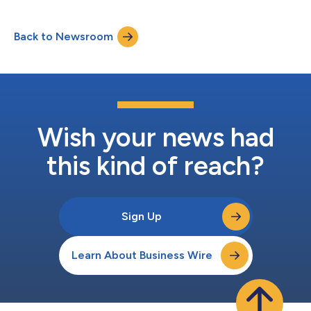
產業的頂尖企業提供安全可靠的...
戲、協作工具及醫療保健應用。 「現今世界需要即時智能體
驗，」PubNub 行政總裁 Todd Greene 表示，「我們升級的平台將
Back to Newsroom
AI、分析與審核功能融入開發者工作流程，使應用更加安全智能，
延遲更低，影響更廣。」 重新定義即時體驗的新功能： MCP
Server 支援的生成式 AI 編程 PubNub 最新推出的 Model Context
Protocol（MCP）伺服器，將大型語言模型（LLMs）與即時 SDK
知識庫連接起來，並可整合至 AI 驅動的開發環境（如 Cursor、
Windsurf）。開發者只需輸入一項提示，即可生成如聊天、在線狀
態或資料同步等即時功能，無須離開編輯器或查閱文件。 AI 驅動
的自動審核 BizOps Workspace...
Wish your news had
this kind of reach?
Sign Up
Learn About Business Wire