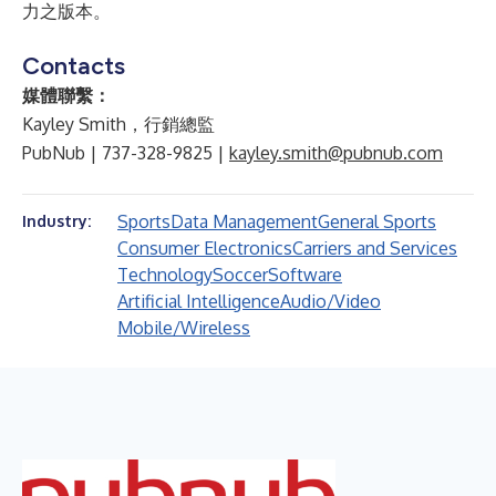
力之版本。
Contacts
媒體聯繫：
Kayley Smith，行銷總監
PubNub | 737-328-9825 |
kayley.smith@pubnub.com
Sports
Data Management
General Sports
Industry:
Consumer Electronics
Carriers and Services
Technology
Soccer
Software
Artificial Intelligence
Audio/Video
Mobile/Wireless