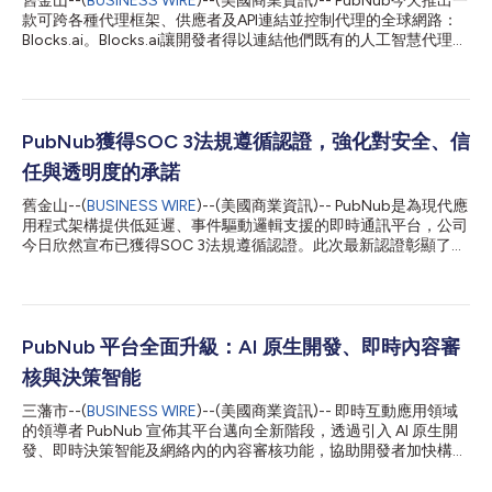
舊金山--(
BUSINESS WIRE
)--(美國商業資訊)-- PubNub今天推出一
款可跨各種代理框架、供應者及API連結並控制代理的全球網路：
Blocks.ai。Blocks.ai讓開發者得以連結他們既有的人工智慧代理，
不受這些代理的託管地點影響。Blocks Network支援各類人工智慧
代理應用場景，而且無需開放入站連接埠、建立通道 (tunnel)、變
更DNS或修改防火牆規則。十多年來，PubNub一直擔任基礎設施
與平台的角色，支援數十億台設備即時連結。現在PubNub進一步
推出Blocks Network，串連「代理網際網路」(Internet of
PubNub獲得SOC 3法規遵循認證，強化對安全、信
Agents)。 人工智慧代理對希望掌控自身模型、程式碼和資料的企
任與透明度的承諾
業之重要性與日俱增。然而，一旦這些代理在地端或防火牆後運
作，又開放從自定義前端取用，往往必須建置基礎設施且易受侵
舊金山--(
BUSINESS WIRE
)--(美國商業資訊)-- PubNub是為現代應
害。McKinsey之所以預測只有不到10%的企業級代理最終能投入
用程式架構提供低延遲、事件驅動邏輯支援的即時通訊平台，公司
生產，這是部分原因。Blocks Network的設計初衷便是移除這一障
今日欣然宣布已獲得SOC 3法規遵循認證。此次最新認證彰顯了
礙，同時保有代理的隱私並由建置者掌控。 Blocks Network的作
PubNub始終致力於為開發和擴展互動式線上體驗打造安全、可信
用是雙向的。開發者無須自行執行代理程式便...
的平台環境。 SOC 3認證報告證實，PubNub的系統符合安全、可
用性和保密性方面的信託服務準則。與因包含大量營運詳情而僅對
現有客戶或合作夥伴開放的SOC 2報告不同，SOC 3報告旨在廣泛
公開發表。這種透明化措施讓任何人都能核實PubNub是否嚴格遵
PubNub 平台全面升級：AI 原生開發、即時內容審
循SOC 2架構的管控要求，也成為公司具備完善資訊安全體系和規
核與決策智能
範營運能力的強力證明。 此次認證進一步豐富了PubNub的法規遵
循資質體系，目前公司已擁有SOC 2 Type 2、ISO/IEC
三藩市--(
BUSINESS WIRE
)--(美國商業資訊)-- 即時互動應用領域
27001:2022、HIPAA以及GDPR等多項認證。這些資質充分體現了
的領導者 PubNub 宣佈其平台邁向全新階段，透過引入 AI 原生開
PubNub的堅定承諾：在平台和營運的各個方面始終堅守資料保
發、即時決策智能及網絡內的內容審核功能，協助開發者加快構建
護、隱私和可靠性的高標準。 PubNub憑藉值得信賴的基礎設施，
及擴展應用，同時簡化對 PubNub 全面功能的使用流程。 是次更
為數位健康、運動媒體和娛樂、遊戲、交通運輸、電子商務等多個
新讓開發者可更快捷、更靈活地打造豐富的即時體驗，例如多人遊