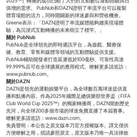
2025™）轉播的成功凸顯了人們對互動數位運動體驗與日
俱增的需求。 PubNub和DAZN證明了串流平台可以複製
體育場館的活力，同時開闢新的球迷參與和營收機會。
Greene表示：「DAZN證明了串流媒體能夠媲美現場體
驗，為沉浸式互動轉播的未來樹立了標竿。」
關於 PubNub
PubNub是全球領先的即時通訊平台，為遊戲、醫療保
健、教育、零售和媒體等領域的互動體驗提供支援。
PubNub輔助開發者打造延遲低於100毫秒、可靠性高達
99.999%且可在全球擴展的應用程式。瞭解更多請造訪：
www.pubnub.com
。
關於DAZN
DAZN是領先的運動娛樂平台，為全球數百萬球迷提供直
播和點播內容。作為2025年國際足總俱樂部世界盃（FIFA
Club World Cup 2025™）的獨家轉播商，DAZN開創歷史
先河，向全球200多個市場的球迷免費直播了本屆賽事。
瞭解更多請造訪：
www.dazn.com
。
免責聲明：本公告之原文版本乃官方授權版本。譯文僅供
方便瞭解之用，煩請參照原文，原文版本乃唯一具法律效