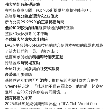
強大的即時基礎設施
在整個賽事期間，PubNub所提供的卓越性能包括：
高峰期
每分鐘處理請求2.12億次
所有比賽
99.999%的正常轉播時間
低於100毫秒的延遲
確保球迷的即時互動
整個30天比賽期間
零中斷
全球最大的虛擬球迷體驗
DAZN平台與PubNub技術的結合使原本被動的觀眾也成為
了活力社群的一員。功能包括：
數百萬參與者的
積極即時聊天互動
跨裝置
即時現場互動
全球好友共同參與的
社交式觀賽
多螢幕
同步體驗
基於球迷互動的
可行洞察
，推動短影片和社群內容創作
Greene補充說：「球迷們不僅在看比賽，他們還一起慶祝
進球，在90分鐘內創造共同回憶。」
體育轉播的未來
2025年國際足總俱樂部世界盃（FIFA Club World Cup