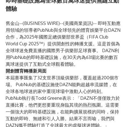
即時基礎設施為全球數百萬球迷提供無縫互動
體驗
舊金山--(
BUSINESS WIRE
)--
(美國商業資訊)-- 即時互動應
用領域的領導者
PubNub
與全球領先的體育娛樂平台
DAZN
合作，為2025年國際足總俱樂部世界盃（FIFA Club
World Cup 2025™）提供開創性的轉播支援。這是首個為
全球球迷免費直播的國際男子俱樂部足球賽事。 DAZN利
用PubNub的即時基礎設施，在30天內為63場比賽的數百
萬球迷提供了互動式全球觀看體驗。
開創體育轉播新局面
本屆賽事匯集了32支世界頂級俱樂部，覆蓋超過200個市
場。 PubNub的基礎設施使DAZN能夠超越串流媒體，在
全球各地球迷的家中重現球場中激動人心的時刻。
PubNub執行長Todd Greene表示：「DAZN不僅僅致力於
直播比賽，他們更想要重現身臨其境的熱烈氛圍。這需要
一個強大的即時基礎設施，在能夠擴展規模的同時，保持
互動的即時、無縫和引人入勝。結果不言而喻，我們與
DAZN攜手體驗打造了全球最大的虛擬球迷體驗。」