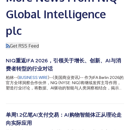
Global Intelligence
plc
Get RSS Feed
NIQ重返IFA 2026，引领关于增长、创新、AI与消
费者转型的行业对话
柏林--(
BUSINESS WIRE
)--(美国商业资讯)-- 作为IFA Berlin 2026的
官方全球洞察合作伙伴，NIQ (NYSE: NIQ)将继续发挥主导作用，
塑造行业讨论，将数据、AI驱动的智能与人类洞察相结合，揭示重
塑增长、创新和消费者行为的核心力量。通过高管主旨演讲、小组
讨论、独家市场情报以及战略性客户互动（包括参加IFA零售领袖
峰会、第四届NIQ商业早餐会以及一场专为中小企业打造的专属活
动），NIQ将帮助全球科技生态系统将快速的市场变化转化为可执
行的商业机遇。 围绕今年IFA的主题“未来即当下”(The Future Is
单周1.2亿笔AI支付交易：AI购物智能体正从理论走
Now)，NIQ将就重塑消费科技、家用电器和零售业的力量提供及
向实际应用
时的行业视角——涵盖AI驱动的创新、不断演变的消费者期望、全
渠道转型以及新兴的增长机遇。 在品牌和零售商应对经济不确定