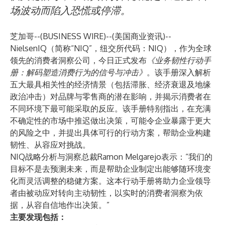
场波动而陷入恐慌或停滞。
芝加哥--(
BUSINESS WIRE
)--
(美国商业资讯)--
NielsenIQ（简称“NIQ”，纽交所代码：NIQ），作为全球
领先的消费者洞察公司，今日正式发布
《业务韧性行动手
册：解码塑造消费行为的信号与冲击》
。该手册深入解析
五大最具相关性的经济情景（包括滞胀、经济衰退及地缘
政治冲击）对品牌与零售商的潜在影响，并揭示消费者在
不同环境下最可能采取的反应。该手册特别指出，在充满
不确定性的市场中推迟做出决策，可能令企业暴露于更大
的风险之中，并提出具体可行的行动方案，帮助企业构建
韧性、从容应对挑战。
NIQ战略分析与洞察总裁Ramon Melgarejo表示：“我们的
目标不是去预测未来，而是帮助企业制定出能够随环境变
化而灵活调整的稳健方案。这本行动手册将助力企业领导
者由被动应对转向主动韧性，以实时的消费者洞察为依
据，从容自信地作出决策。”
主要发现包括：