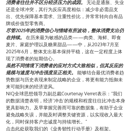
消费者往往并不区分经济压力的成因。
无论是通胀、失业
还是全球冲突，其行为反应高度相似：减少非必需品支
出、优先保障基本需求、注重性价比，并常常转向自有品
牌或价值型零售商。
尽管2025年的消费信心与情绪有所波动，整体消费支出仍
在持续。
在历来最为敏感的品类——肉类、海鲜、即食
麦片、家庭护理以及糖果甜品——中，从2023年7月至
2025年6月，整体支出基本保持平稳，这在一定程度上体
现了消费者的短期信心。
虽然不同情境下消费者的应对方式大致相似，但其反应的
规模与速度与冲击强度呈正相关。
能够结合最优消费者趋
势数据与历史表现来制定战略的企业，将更有能力抵御未
来可能到来的经济逆风。
NIQ全球思想领导力副总裁Courtenay Verret表示：“我们
的数据清楚表明，经济‘冲击’的规模和程度往往比冲击本身
更具影响力。及早掌握完善而可靠的数据集，有助于企业
避免战略失误，并能及时调整关键资源，以实现收入最大
化，同时保持客户忠诚度与持续增长。”
点击此处
获取我们的《业务韧性行动手册》及框架。