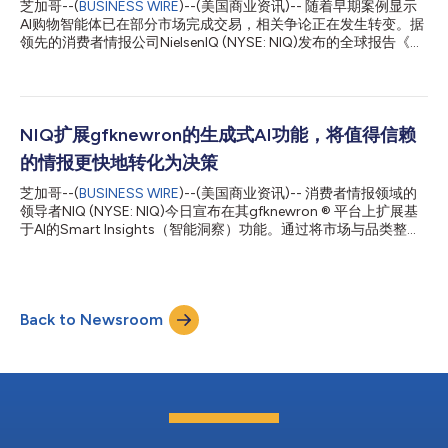
芝加哥--(
BUSINESS WIRE
)--(美国商业资讯)-- 随着早期案例显示
性、购买行为转变以及日益增强的价格敏感度之际，NIQ的最新市
AI购物智能体已在部分市场完成交易，相关争论正在发生转变。据
场数据凸显了该行业面临的挑战与机遇。尽管部分地区的科技和耐
领先的消费者情报公司NielsenIQ (NYSE: NIQ)发布的全球报告《商
用消费品市场仍面临压力，但欧洲主要市场的增长仍在持续，这进
业革命：东西方交汇》(The Commerce Revolution: Where East
一步凸显了创新、敏捷性以及数据驱动决策的重要性。 NIQ全球科
Meets West)指出，智能体商务正从实验阶段迈向日常基础设施。
技与耐用消费品高级副总裁Perr...
据Ant Group数据，在2026年2月5日至11日这一周内，Alipay AI
Pay处理了超过1.2亿笔交易；与此同时，Adobe Analytics报告
称，2024年7月至2025年2月期间，来自生成式AI的美国零售网站
NIQ扩展gfknewron的生成式AI功能，将值得信赖
流量激增了1200%。 这是NielsenIQ针对全球商业格局转变发布的
的情报更快地转化为决策
第二份年中解读报告，进一步证实了零售业重心已向东转移的证
据。AI正日益成为贯穿直播电商、社交电商和即时零售等各种商业
芝加哥--(
BUSINESS WIRE
)--(美国商业资讯)-- 消费者情报领域的
形态的连接层。然而，NielsenIQ自身的消费者数据显示，AI的能力
领导者NIQ (NYSE: NIQ)今日宣布在其gfknewron ® 平台上扩展基
与消费者的信任度之间仍存在明显差距。尽管消费者越来越习惯让
于AI的Smart Insights（智能洞察）功能。通过将市场与品类整合
AI进行调研和推荐，但很少有人准备好让AI直接完成购买。
至单一视图，gfknewron助力企业快速将复杂的市场、消费者及供
Nielsen...
应链数据转化为清晰且可付诸行动的情报。 最新的功能改进有助
于用户更快速地识别趋势、机遇和业绩驱动因素，从而缩短分析大
型数据集所需的时间，并加快各团队之间自信决策的进程。 随着
Back to Newsroom
品牌和零售商面临日益增长的压力，需要迅速应对消费者行为和市
场动态的变化，从日益丰富的数据集中挖掘出有意义洞察的能力已
成为一项重要的竞争优势。由于AI的效果取决于其背后的情报，
Smart Insights通过自动呈现对企业至关重要的趋势、机遇及业绩
驱动因素，助力企业充分释放NIQ可信市场情报的全部价值，使不
同职能和经验水平的用户都能更轻松地使用高级分析功能。 新增
内容 AI驱动的Smart Insights现已嵌入日益增多的GfKnewron市
场、供应链和消费者工作流中，使用户能够： 立即生成复杂数据