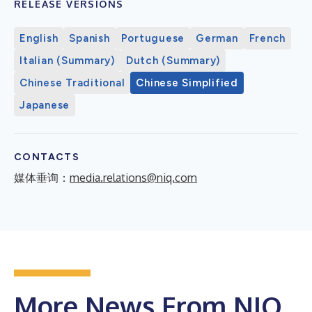
RELEASE VERSIONS
English
Spanish
Portuguese
German
French
Italian (Summary)
Dutch (Summary)
Chinese Traditional
Chinese Simplified
Japanese
CONTACTS
媒体垂询：
media.relations@niq.com
More News From NIQ