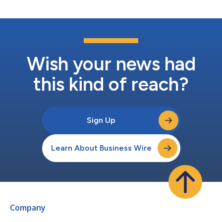
国 11 个城市进行为期一个月的巅峰对决。 FIFA 首席商务官 Romy
Gai 表示：“我们非常高兴欢迎 PIF 成为 FIFA Club World Cup
2025™ 的合作伙伴。我们期待携手打造这场历史性的赛事，激励
并凝聚来自世界各地的球迷。” "首届 32 队制 FIFA Club World Cup
的合作伙伴们，与我们怀有同样的愿景——让足球真正实现全球
化。他们的支持不仅是赛事...
Wish your news had
this kind of reach?
Sign Up
Learn About Business Wire
Company