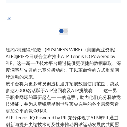
纽约/利雅得/伦敦--(
BUSINESS WIRE
)--
(美国商业资讯)--
ATP与PIF今日联合宣布推出ATP Tennis IQ Powered by
PIF。这一新一代技术平台通过提供更便捷的数据获取、深
度洞察与先进的比赛分析功能，正以革命性的方式重塑网
球运动的未来。
该平台将为更多球员创造机遇并拓展数据使用范围，惠及
多达2,000名活跃于ATP巡回赛及ATP挑战赛——这一男
子职业网球的重要起点——的选手，助力他们充分释放竞
技潜能，并为从新锐新星到世界顶尖选手的各个层级营造
更加公平的竞争环境。
ATP Tennis IQ Powered by PIF充分体现了ATP与PIF通过
创新与提升尖端技术可及性来推动网球运动发展的共同愿