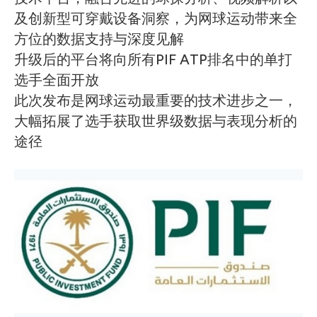
及创新型可穿戴设备洞察，为网球运动带来全
方位的数据支持与深度见解
升级后的平台将向所有PIF ATP排名中的单打
选手全面开放
此次发布是网球运动最重要的技术进步之一，
大幅拓展了选手获取世界级数据与表现分析的
途径