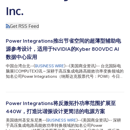
Inc.
Get RSS Feed
Power Integrations推出节省空间的超薄型辅助电
源参考设计，适用于NVIDIA的Kyber 800VDC AI
数据中心应用
中国台湾台北--(
BUSINESS WIRE
)--(美国商业资讯)-- 台北国际电
脑展(COMPUTEX)讯 – 深耕于高压集成电路高能效功率变换领域的
知名公司Power Integrations（纳斯达克股票代号：POWI）今日推
出两款全新超薄紧凑型辅助电源参考设计，专为800VDC AI数据
中心打造。其中一款单路输出15W设计的尺寸仅为
30mm×30mm，厚度为7mm；另一款隔离式、六路输出、35W
设计的尺寸仅为80mm×60mm，厚度为8mm。这两款超紧凑型
设计方案专为NVIDIA的Kyber液冷刀片式机架架构优化设计，可在
Power Integrations将反激拓扑功率范围扩展至
布局密集的主配电板(PDB)上节省约30%空间，同时BOM元件数预
440W，打造比谐振设计更简洁的电源方案
计减少30%，进而简化设计并提升整体可靠性。这两款设计效率极
高，在整个输入电压和负载范围内，效率均不低于88%。 Power
美国德州圣安东尼奥--(
BUSINESS WIRE
)--(美国商业资讯)-- 深耕
Integrations高级培训经理Jason Yan表示，“Power Integrations
于高压集成电路高能效功率转换领域的知名公司Power
是率先推出单HEMT 1700V GaN器件的公司，因此能够打造这款