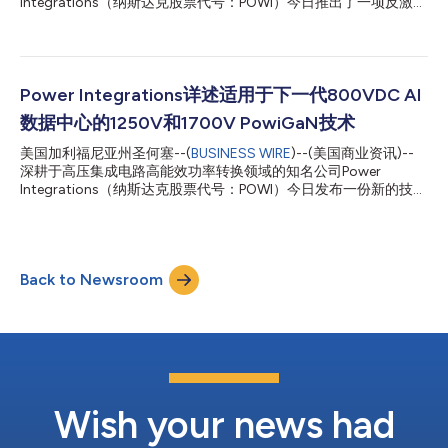
Integrations（纳斯达克股票代号：POWI）今日推出了一项反激拓
业界顶尖、高能效的反激式电源。该方案物料清单精简，同时可在
扑的突破性技术，将反激变换器的功率范围扩展至440W——远
800V母线电压下保持充足的安全裕量。市面上其他...
超传统上需要更复杂的LLC谐振拓扑结构所能达到的极限。全新的
TOPSwitchGaN™反激式IC系列产品将该公司的突破性PowiGaN™
技术与其标志性的TOPSwitch™IC架构相结合，简化了系统设计，
在许多情况下无需使用散热片，缩短了设计周期，提高了可生产
Power Integrations详述适用于下一代800VDC AI
性，并降低了系统总成本。 Power Integrations产品营销总监
数据中心的1250V和1700V PowiGaN技术
Silvestro Fimiani 表示，“这不仅仅是一次产品升级——这是工程
师进行电源设计方式的根本性转变。几十年来，随着功率水平的提
美国加利福尼亚州圣何塞--(
BUSINESS WIRE
)--(美国商业资讯)--
高，设计人员不得不转向LLC等谐振拓扑。借助TOPSwitchGaN，
深耕于高压集成电路高能效功率转换领域的知名公司Power
我们将反激式拓扑推向了此前无法企及的功率范围，使工程师能够
Integrations（纳斯达克股票代号：POWI）今日发布一份新的技术
通过简单得多的架构实现高效率和高性能。” 采用TOPSwitchGaN
白皮书，详解其PowiGaN™氮化镓技术能为下一代AI数据中心带来
的集成解决方案在10%至100%的负载范围内均能实现92%的效
的显著优势。这份白皮书发布于圣何塞举行的2025年开放计算项
率...
目全球峰会（2025 OCP Global Summit），其中介绍了1250V和
1700V PowiGaN技术适用于800VDC供电架构的功能特性。峰会
Back to Newsroom
上，NVIDIA还就800VDC架构的最新进展进行了说明。Power
Integrations正与NVIDIA合作，加速推动向800VDC供电和兆瓦级
机架的转型。 新白皮书详细阐述了Power Integrations业界首款
1250V PowiGaN HEMT的性能优势，揭示了其经过实际应用验证
的可靠性以及满足800VDC架构的功率密度和效率要求(>98%)的
能力。此外，该白皮书还表明，与堆叠式650V GaN FET和同等的
1200V SiC器件相比，单个1250V PowiGaN开关可提供...
Wish your news had