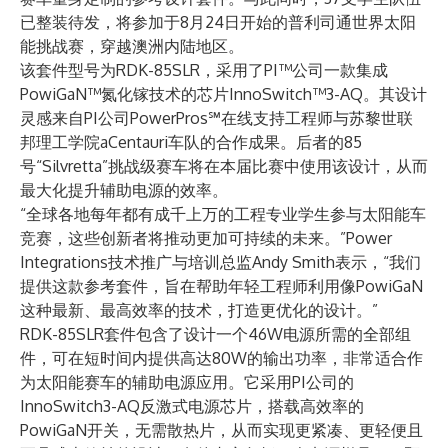
已整装待发，将参加于8月24日开始的
普利司通世界太阳
能挑战赛
，穿越澳洲内陆地区。
该套件型号为RDK-85SLR，采用了PI™公司一款集成
PowiGaN™
氮化镓技术的芯片
InnoSwitch™3-AQ
。其设计
灵感来自PI公司
PowerPros℠
在线支持工程师与苏黎世联
邦理工学院
aCentauri车队
的合作成果。后者的85
号“Silvretta”挑战级赛车将在本届比赛中使用该设计，从而
最大化提升辅助电源的效率。
“全球各地每年都有成千上万的工程专业学生参与
太阳能车
竞赛
，这些创新者将推动更加可持续的未来。”Power
Integrations技术推广与培训总监Andy Smith表示，“我们
提供这款参考套件，旨在帮助年轻工程师利用像PowiGaN
这种最新、最高效率的技术，打造更优化的设计。”
RDK-85SLR套件包含了设计一个46W电源所需的全部组
件，可在短时间内提供高达80W的输出功率，非常适合作
为太阳能赛车的辅助电源应用。它采用PI公司的
InnoSwitch3-AQ反激式电源芯片，搭载高效率的
PowiGaN开关，无需散热片，从而实现更紧凑、更轻便且