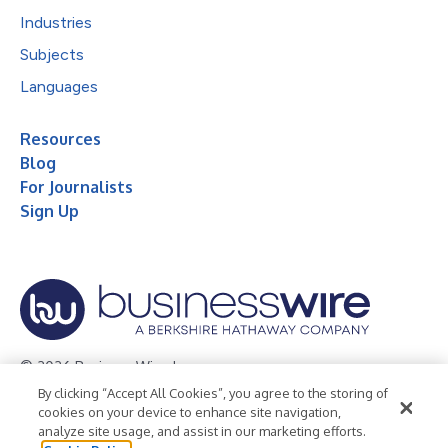
Industries
Subjects
Languages
Resources
Blog
For Journalists
Sign Up
© 2026 Business Wire, Inc.
By clicking “Accept All Cookies”, you agree to the storing of
Privacy Policy
Cookie Policy
Accessibility Statement
cookies on your device to enhance site navigation,
analyze site usage, and assist in our marketing efforts.
Terms of Use
Legal