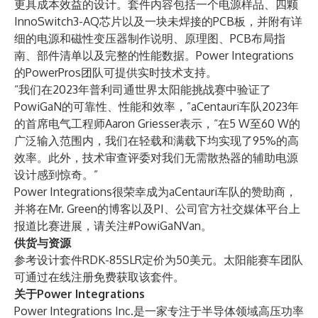
更具成本效益的设计。套件内容包括一个电源样品、四颗
InnoSwitch3-AQ芯片以及一块未焊接的PCB板，并附有详
细的电源和磁性变压器制作说明、原理图、PCB布局指
南、部件清单以及完整的性能数据。Power Integrations
的PowerPros团队可提供实时技术支持。
“我们在2023年普利司通世界太阳能挑战赛中验证了
PowiGaN的可靠性、性能和效率，”aCentauri车队2023年
的首席电气工程师Aaron Griesser表示，“在5 W至60 W的
广泛输入范围内，我们在轻载和满载下均实现了95%的高
效率。此外，技术审查评委对我们无需散热器的辅助电源
设计感到惊奇。”
Power Integrations很荣幸成为aCentauri车队的赞助商，
并将在
Mr. Green的博客
以及PI、公司官方社交媒体平台上
报道比赛进展，请关注#PowiGaNVan。
供货与资源
参考设计套件RDK-85SLR定价为50美元。太阳能赛车团队
可通过
在线注册
免费获取该套件。
关于Power Integrations
Power Integrations Inc.
是一家专注于半导体领域高压功率