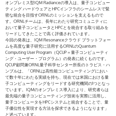
オンプレミス型IQM Radianceの導入は、量子コンピュー
ティング ハードウェアとHPCインフラのシームレスで緊
密な統合を目指すORNLのミッションを支えるもので
す。ORNLチームは、長年にわたり研究コミュニティに
おいて量子コンピュータとHPCとを統合する取り組みを
リードしてきたことで高く評価されています。
今回の発表は、IQM Resonanceクラウド プラットフォー
ムを高度な量子研究に活用するORNLの
Quantum
Computing User Program
（QCUP＝量子コンピューティ
ング・ユーザー・プログラム）の発表に続くものです。
QCUP顧問兼ORNL量子科学センター所長のトラビス・ハ
ンブルは、「ORNLは高性能コンピューティングにおい
て数十年にわたる実績を持ち、現在では米国における量
子コンピューティングをリードする研究機関の1つとなっ
ています。IQMのオンプレミス導入により、研究者らは
最先端の量子コンピューティング技術を実際に活用し、
量子コンピュータをHPCシステムと統合することで、量
子優位性を実現する方法を探求できるようになります」
と述べています。