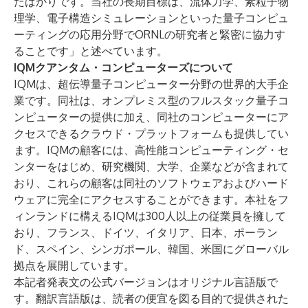
たばかりです。当社の長期目標は、流体力学、素粒子物
理学、電子構造シミュレーションといった量子コンピュ
ーティングの応用分野でORNLの研究者と緊密に協力す
ることです」と述べています。
IQMクアンタム・コンピューターズについて
IQMは、超伝導量子コンピューター分野の世界的大手企
業です。同社は、オンプレミス型のフルスタック量子コ
ンピューターの提供に加え、同社のコンピューターにア
クセスできるクラウド・プラットフォームも提供してい
ます。IQMの顧客には、高性能コンピューティング・セ
ンターをはじめ、研究機関、大学、企業などが含まれて
おり、これらの顧客は同社のソフトウェアおよびハード
ウェアに完全にアクセスすることができます。本社をフ
ィンランドに構えるIQMは300人以上の従業員を擁して
おり、フランス、ドイツ、イタリア、日本、ポーラン
ド、スペイン、シンガポール、韓国、米国にグローバル
拠点を展開しています。
本記者発表文の公式バージョンはオリジナル言語版で
す。翻訳言語版は、読者の便宜を図る目的で提供された