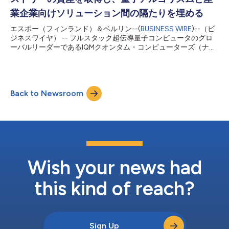
なる最先端のシステムです。同システムは2027年に納入され、
その後、論理量子ビット数を段階的に増やす一連のアップグレー
業企業向けソリューション間の隔たりを埋める
ドが複数段階にわたって実施される予定です。 IQM Halocene H4
エスポー（フィンランド）＆ベルリン--(
BUSINESS WIRE
)--（ビ
およびそのアップグレード後のシステムにより、LUMIコンソーシ
ジネスワイヤ） -- フルスタック超伝導量子コンピュータのグロ
アムのユーザーは初めて、世界最高水準のシステム上で量子誤り
ーバルリーダーであるIQMクオンタム・コンピューターズ（ナス
訂正（QEC）の概念を開発・実装できるようになります...
ダック：IQMX、IQM）は、自動車、航空宇宙、化学、材料、医
薬品業界向けクラウドネイティブシミュレーションワークフロー
プラットフォームの開発企業であり、ベルリンに拠点を置くクオ
ンティストリーの特定の資産を取得したことを発表しました。
Back to Newsroom
対象となる資産には、独自のソフトウェアアプリケーション、ア
ルゴリズム、および知的財産が含まれます。また、IQMはクオン
ティストリーの中核となる技術、量子化学、およびソフトウェア
開発人材を維持することにより、シームレスな事業継続および迅
速なプラットフォームの統合を進めていきます。 今回の資産取
得は、IQMがReal Asset Acquisition Corp.（RAAQ）との事業統
合を完了したのと同時に最近成立し、これによりIQMは欧州初の
上場量子コンピュータ企業となりました。 これにより、クオン
Wish your news had
ティストリーの最先端アプリケーションソフトウェアプラットフ
ォー...
this kind of reach?
Sign Up