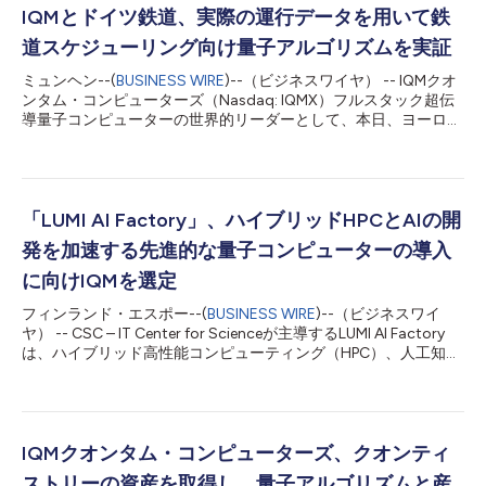
IQMとドイツ鉄道、実際の運行データを用いて鉄
道スケジューリング向け量子アルゴリズムを実証
ミュンヘン--(
BUSINESS WIRE
)--（ビジネスワイヤ） -- IQMクオ
ンタム・コンピューターズ（Nasdaq: IQMX）フルスタック超伝
導量子コンピューターの世界的リーダーとして、本日、ヨーロッ
パ最大の鉄道運行会社であるドイツ鉄道と共同で、量子コンピュ
ーティングが鉄道のスケジューリングをどのように改善できるか
を探求した共同研究の結果を発表しました。 両組織は、ドイツ
の5都市をまたぐ190回の運行スケジュール、つまり約98,500通
りのサイクルに換算されるドイツ鉄道の実際の運行データセット
「LUMI AI Factory」、ハイブリッドHPCとAIの開
を使用し、企業規模の最適化問題向けに設計されたハイブリッド
発を加速する先進的な量子コンピューターの導入
量子古典アルゴリズムを開発およびテストしました。 こちらで
公開されているホワイトペーパーに詳述されているように、IQM
に向けIQMを選定
のチームは量子近似最適化アルゴリズム（QAOA）を管理可能な
フィンランド・エスポー--(
BUSINESS WIRE
)--（ビジネスワイ
段階に分けて適用し、問題全体を管理する古典的フレームワーク
ヤ） -- CSC – IT Center for Scienceが主導するLUMI AI Factory
の中で、量子コンポーネントがより小さな部分問題を解決するよ
は、ハイブリッド高性能コンピューティング（HPC）、人工知
うにしました。このアーキテクチャは汎用性を持たせて構築され
能、量子コンピューティングの能力強化を加速させることを目的
ており、物流、エネルギー、製造、その他のセクターにおける同
とした先進的な量子コンピューター、IQM Halocene H4の納入企
様の最適化課題にも同じ...
業として、IQMクオンタム・コンピューターズ（IQM Quantum
Computers、ナスダック：IQMX）を選定しました。 IQM
Halocene H4は、量子誤り訂正とNISQ量子ビットを組み合わせ
IQMクオンタム・コンピューターズ、クオンティ
た、同種のオンプレミス型超伝導量子コンピューターとして初と
ストリーの資産を取得し、量子アルゴリズムと産