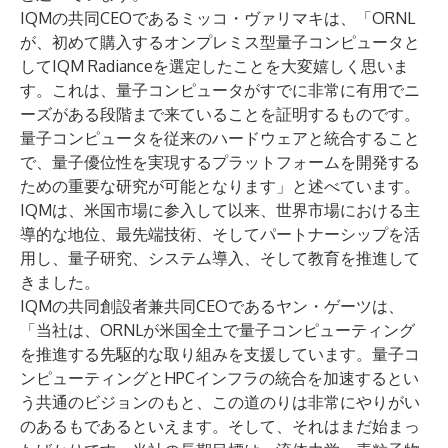
IQMの共同CEOであるミッコ・ヴァリマキは、「ORNL
が、初めて購入するオンプレミス型量子コンピュータと
してIQM Radianceを選定したことを大変嬉しく思いま
す。これは、量子コンピュータがすでに非常に有用でニ
ーズがある段階まで来ていることを証明するものです。
量子コンピュータを従来のハードウェアと統合すること
で、量子優位性を実現するプラットフォームを開発する
ための重要な研究が可能となります」と述べています。
IQMは、米国市場に参入して以来、世界市場における主
導的な地位、最先端技術、そしてパートナーシップを活
用し、量子研究、システム導入、そして教育を推進して
きました。
IQMの共同創設者兼共同CEOであるヤン・ゲーツは、
「当社は、ORNLが米国全土で量子コンピューティング
を推進する先駆的な取り組みを支援しています。量子コ
ンピューティングとHPCインフラの統合を加速するとい
う共通のビジョンのもと、この道のりは非常にやりがい
のあるもであるといえます。そして、それはまだ始まっ