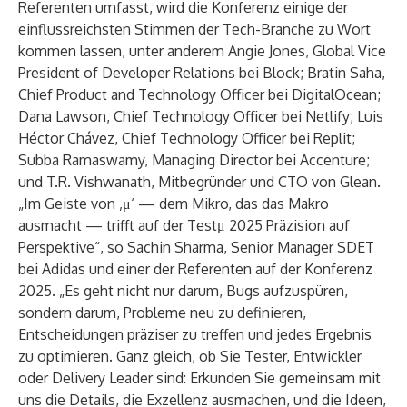
Referenten umfasst, wird die Konferenz einige der
einflussreichsten Stimmen der Tech-Branche zu Wort
kommen lassen, unter anderem Angie Jones, Global Vice
President of Developer Relations bei Block; Bratin Saha,
Chief Product and Technology Officer bei DigitalOcean;
Dana Lawson, Chief Technology Officer bei Netlify; Luis
Héctor Chávez, Chief Technology Officer bei Replit;
Subba Ramaswamy, Managing Director bei Accenture;
und T.R. Vishwanath, Mitbegründer und CTO von Glean.
„Im Geiste von ‚μ‘ — dem Mikro, das das Makro
ausmacht — trifft auf der Testμ 2025 Präzision auf
Perspektive“, so Sachin Sharma, Senior Manager SDET
bei Adidas und einer der Referenten auf der Konferenz
2025. „Es geht nicht nur darum, Bugs aufzuspüren,
sondern darum, Probleme neu zu definieren,
Entscheidungen präziser zu treffen und jedes Ergebnis
zu optimieren. Ganz gleich, ob Sie Tester, Entwickler
oder Delivery Leader sind: Erkunden Sie gemeinsam mit
uns die Details, die Exzellenz ausmachen, und die Ideen,