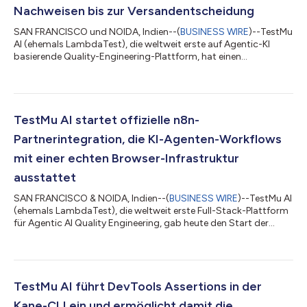
Nachweisen bis zur Versandentscheidung
SAN FRANCISCO und NOIDA, Indien--(
BUSINESS WIRE
)--TestMu
AI (ehemals LambdaTest), die weltweit erste auf Agentic-KI
basierende Quality-Engineering-Plattform, hat einen
geschlossenen Prozess von der Quelle bis zur Entscheidung in
Kane CLI, seinem Testtool für natürliche Sprache, eingeführt. Der
Prozess basiert auf der Weiterentwicklung eines
Browserautomatisierungs-Tools von Kane CLI und führt von der
Produktanforderung zur Versandentscheidung. Dabei werden
TestMu AI startet offizielle n8n-
Tests geschrieben und im lokalen Brows...
Partnerintegration, die KI-Agenten-Workflows
mit einer echten Browser-Infrastruktur
ausstattet
SAN FRANCISCO & NOIDA, Indien--(
BUSINESS WIRE
)--TestMu AI
(ehemals LambdaTest), die weltweit erste Full-Stack-Plattform
für Agentic AI Quality Engineering, gab heute den Start der
offiziellen TestMu AI Agent -Partnerintegration für n8n bekannt,
eine der am schnellsten wachsenden Workflow-
Automatisierungs-Plattformen für KI-Agenten und
Unternehmensautomatisierung. Die TestMu AI Agent-
Integration ist als verifizierter n8n-Partner-Community-Node
TestMu AI führt DevTools Assertions in der
verfügbar und ermöglicht es Entwicklern, KI-Agenten...
Kane-CLI ein und ermöglicht damit die