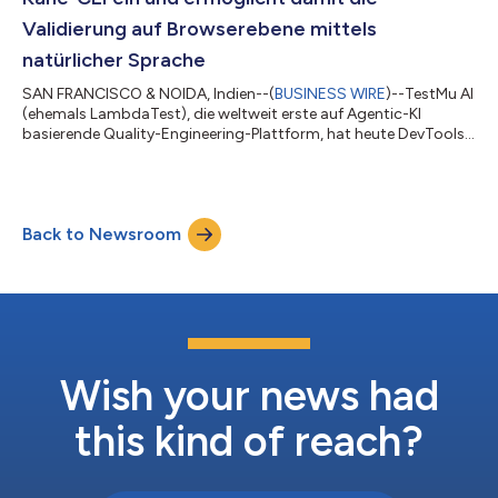
Validierung auf Browserebene mittels
natürlicher Sprache
SAN FRANCISCO & NOIDA, Indien--(
BUSINESS WIRE
)--TestMu AI
(ehemals LambdaTest), die weltweit erste auf Agentic-KI
basierende Quality-Engineering-Plattform, hat heute DevTools
Assertions for Kane CLI vorgestellt, wodurch Entwickler und KI-
Agenten die Interna von Browsern mithilfe natürlicher Sprache
validieren können. Die herkömmliche Browser-Automatisierung
konzentriert sich auf das, was Nutzer sehen können:
Back to Newsroom
Schaltflächen, Formulare, Text und visuelle Zustände. Moderne
Webanwendungen sind jedoc...
Wish your news had
this kind of reach?