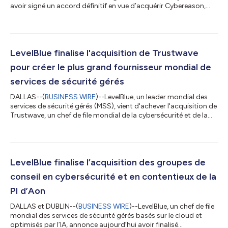
avoir signé un accord définitif en vue d’acquérir Cybereason,
une entreprise de cybersécurité de premier plan réputée pour sa
plateforme avancée de détection et de réponse étendues (XDR),
son équipe d’élite spécialisée dans le renseignement sur les
menaces et ses capacités en matière de criminalistique
numérique et de réponse aux incidents (DFIR). Pour les clients et
LevelBlue finalise l'acquisition de Trustwave
les pa...
pour créer le plus grand fournisseur mondial de
services de sécurité gérés
DALLAS--(
BUSINESS WIRE
)--LevelBlue, un leader mondial des
services de sécurité gérés (MSS), vient d'achever l'acquisition de
Trustwave, un chef de file mondial de la cybersécurité et de la
détection et de la réponse gérées (MDR). Avec cette acquisition,
LevelBlue devient le plus grand fournisseur de MSS monoactivité
au monde avec le portefeuille le plus large et le plus complet de
logiciels de sécurité gérés, de sécurité offensive, de conseil
stratégique, de réponse aux incidents et de sécurité...
LevelBlue finalise l’acquisition des groupes de
conseil en cybersécurité et en contentieux de la
PI d’Aon
DALLAS et DUBLIN--(
BUSINESS WIRE
)--LevelBlue, un chef de file
mondial des services de sécurité gérés basés sur le cloud et
optimisés par l’IA, annonce aujourd’hui avoir finalisé