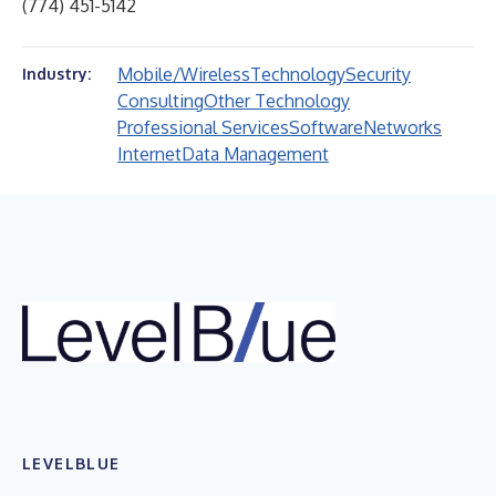
(774) 451-5142
Mobile/Wireless
Technology
Security
Industry:
Consulting
Other Technology
Professional Services
Software
Networks
Internet
Data Management
LEVELBLUE