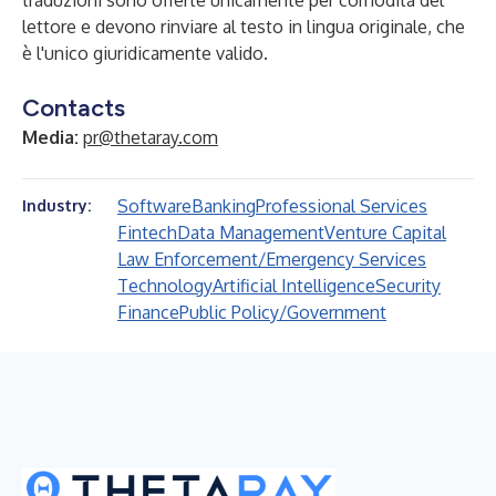
traduzioni sono offerte unicamente per comodità del
lettore e devono rinviare al testo in lingua originale, che
è l'unico giuridicamente valido.
Contacts
Media:
pr@thetaray.com
Software
Banking
Professional Services
Industry:
Fintech
Data Management
Venture Capital
Law Enforcement/Emergency Services
Technology
Artificial Intelligence
Security
Finance
Public Policy/Government