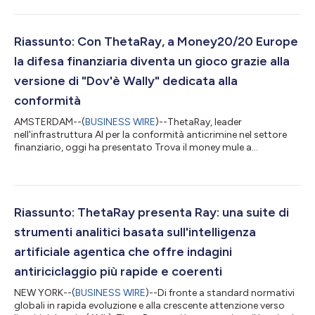
vicepresidente del gruppo per la conformità presso Santander
Bank; nel corso di quest'esperienza, durata 16 anni, ha guidato
iniziative globali di trasformazione per la conformità in materia
di reati finanziari (FCC) in diversi modelli operativi, processi e...
Riassunto: Con ThetaRay, a Money20/20 Europe
la difesa finanziaria diventa un gioco grazie alla
versione di "Dov'è Wally" dedicata alla
conformità
AMSTERDAM--(
BUSINESS WIRE
)--ThetaRay, leader
nell'infrastruttura AI per la conformità anticrimine nel settore
finanziario, oggi ha presentato Trova il money mule a
Money20/20 Europe. Il gioco online dai ritmi rapidi è una
versione di "Dov'è Wally" dedicata alla conformità e pensata per
l'era dell'AI, creata per colmare il divario tra le complesse
infrastrutture bancarie e il ruolo del pubblico nella lotta alla
criminalità internazionale. In questo gioco, i partecipanti
Riassunto: ThetaRay presenta Ray: una suite di
devono individuare un mon...
strumenti analitici basata sull'intelligenza
artificiale agentica che offre indagini
antiriciclaggio più rapide e coerenti
NEW YORK--(
BUSINESS WIRE
)--Di fronte a standard normativi
globali in rapida evoluzione e alla crescente attenzione verso