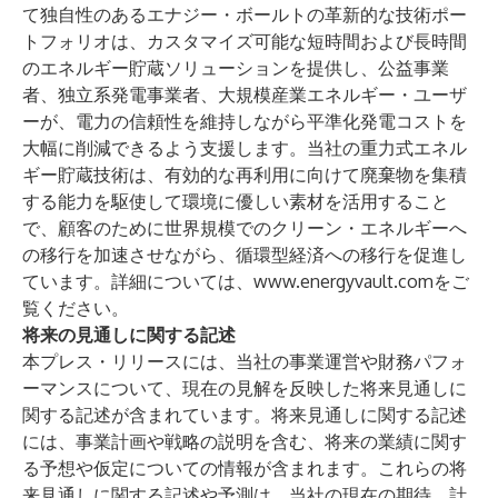
て独自性のあるエナジー・ボールトの革新的な技術ポー
トフォリオは、カスタマイズ可能な短時間および長時間
のエネルギー貯蔵ソリューションを提供し、公益事業
者、独立系発電事業者、大規模産業エネルギー・ユーザ
ーが、電力の信頼性を維持しながら平準化発電コストを
大幅に削減できるよう支援します。当社の重力式エネル
ギー貯蔵技術は、有効的な再利用に向けて廃棄物を集積
する能力を駆使して環境に優しい素材を活用すること
で、顧客のために世界規模でのクリーン・エネルギーへ
の移行を加速させながら、循環型経済への移行を促進し
ています。詳細については、
www.energyvault.com
をご
覧ください。
将来の見通しに関する記述
本プレス・リリースには、当社の事業運営や財務パフォ
ーマンスについて、現在の見解を反映した将来見通しに
関する記述が含まれています。将来見通しに関する記述
には、事業計画や戦略の説明を含む、将来の業績に関す
る予想や仮定についての情報が含まれます。これらの将
来見通しに関する記述や予測は、当社の現在の期待、計