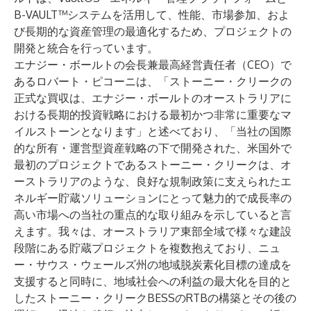
B-VAULT™
システムを活用して、性能、市場参加、およ
び長期的な資産管理の最適化するため、プロジェクトの
開発と統合を行っています。
エナジー・ボールトの会長兼最高経営責任者（CEO）で
あるロバート・ピコーニは、「ストーニー・クリークの
正式な買収は、エナジー・ボールトのオーストラリアに
おける長期的投資戦略における最初かつ非常に重要なマ
イルストーンとなります」と述べており、「当社の国際
的な所有・運営型資産戦略の下で開発された、米国外で
最初のプロジェクトであるストーニー・クリークは、オ
ーストラリアのような、良好な規制政策に支えられたエ
ネルギー貯蔵ソリューションにとって魅力的で成長率の
高い市場への当社の重点的な取り組みを示していると言
えます。我々は、オーストラリア東部全域で様々な建設
段階にある貯蔵プロジェクトを複数抱えており、ニュ
ー・サウス・ウェールズ州の地域脱炭素化目標の達成を
支援すると同時に、地域社会への利益の最大化を目的と
したストーニー・クリークBESSのRTBの構築とその後の