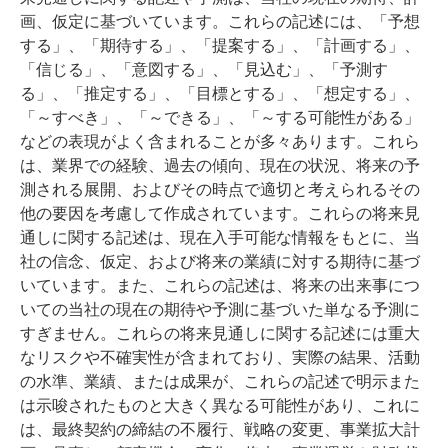
画、仮定に基づいています。これらの記述には、「予想
する」、「期待する」、「提案する」、「計画する」、
「信じる」、「意図する」、「見込む」、「予測す
る」、「推定する」、「目標とする」、「想定する」、
「～すべき」、「～できる」、「～する可能性がある」
などの表現がよく含まれることが多々あります。これら
は、業界での経験、過去の傾向、現在の状況、将来の予
測される展開、およびその時点で適切と考えられるその
他の要因を考慮して作成されています。これらの将来見
通しに関する記述は、現在入手可能な情報をもとに、当
社の信念、仮定、および将来の業績に対する期待に基づ
いています。また、これらの記述は、将来の出来事につ
いての当社の現在の期待や予測に基づいた単なる予測に
すぎません。これらの将来見通しに関する記述には重大
なリスクや不確実性が含まれており、実際の結果、活動
の水準、業績、または成果が、これらの記述で明示また
は示唆されたものと大きく異なる可能性があり、これに
は、最終契約の締結の不履行、戦略の変更、事業拡大計