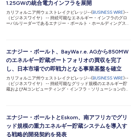
1.25GWの統合電力インフラを展開
カリフォルニア州ウェストレイクビレッジ--(
BUSINESS WIRE
)--
（ビジネスワイヤ） -- 持続可能なエネルギー・インフラのグロ
ーバルリーダーであるエナジー・ボールト・ホールディングス
（NYSE：NRGV、以下「エナジー・ボールト」）は、ハイパー
スケーラー向けAIデータセンターに合計1.25ギガワット（GW）
の統合電力インフラを初期導入する取り組みを支援するため、バ
ッテリー・エネルギー貯蔵システム（BESS）、グリッド・フォ
ーミング電力変換システム、AIインフラ制御ソフトウエアを供給
エナジー・ボールト、BayWa r.e. AGから850MW
する戦略的商業契約を締結したと発表しました。 本契約は、出
のエネルギー貯蔵ポートフォリオの買収を完了
力調整可能な発電、インテリジェントなバッテリー・エネルギー
貯蔵、グリッド・フォーミング・インバーター・システム、高度
し、日本市場での即戦力となる事業基盤を確立
なAIインフラ制御ソフトウエア、ターンキー方式のEPCおよびプ
カリフォルニア州ウェストレイクビレッジ--(
BUSINESS WIRE
)--
ラント統合を、ハイパースケーラー向けAIデータセンターおよび
（ビジネスワイヤ） -- 持続可能なグリッド規模のエネルギー貯
高性能コンピューティング・キャンパス向けに特別に設計された
蔵およびAIコンピューティング・インフラ・ソリューションのグ
単一の統合ソリューションに組み合わせた、再現性のあるAI電力
ローバルリーダーであるエナジー・ボールト・ホールディングス
インフラ・プラットフォームを確立します。 両社は、従来の電
（NYSE：NRGV、以下「エナジー・ボールト」または「当
力会社との系統連系に要する期...
社」）は、世界有数の再生可能エネルギー開発企業および独立系
発電事業者であるBayWa r.e. AGから、日本国内の850MWのバッ
テリー・エネルギー貯蔵システム（BESS）開発ポートフォリオ
エナジー・ボールトとEskom、南アフリカでグリ
の取得に関して、以前発表していた買収手続きを完了したことを
ッド規模の重力エネルギー貯蔵システムを導入す
発表しました。 今回の取引完了により、エナジー・ボールト
は、先進国の中でも特に魅力的で構造的に優位なエネルギー貯蔵
る戦略的開発契約を発表