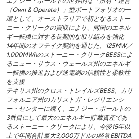
エナジー・ボールトの世界的な「所有・運営
（Own & Operate）」型ポートフォリオの一
環として、オーストラリアで初となるストー
ニー・クリークの買収により、同国のエネル
ギー転換に対する長期的な取り組みを強化
14年間のオフテイク契約を通じた、125MW／
1,000MWhのストーニー・クリークBESSによ
るニュー・サウス・ウェールズ州のエネルギ
ー転換の推進および送電網の信頼性と柔軟性
を支援
テキサス州のクロス・トレイルズBESS、カリ
フォルニア州のカリストガ・レジリエンシ
ー・センターに続く、エナジー・ボールトの
3番目にして最大のエネルギー貯蔵資産であ
るストーニー・クリークにより、今後15年以
上で年間合計最大3,000万ドルの経常EBITDA