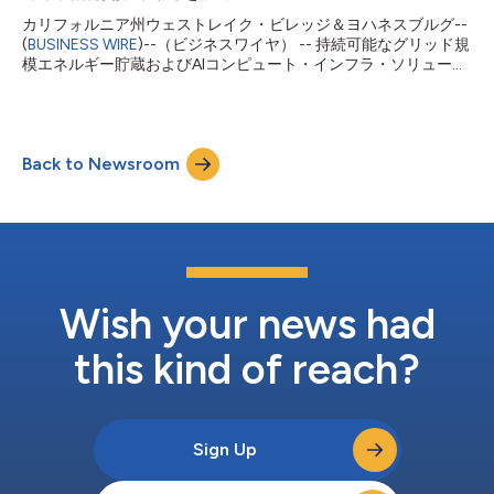
市場の一つである日本において、正式に事業基盤を確立しまし
カリフォルニア州ウェストレイク・ビレッジ＆ヨハネスブルグ--
た。今回の買収により、エナジー・ボールトは日本国内で直ちに
(
BUSINESS WIRE
)--（ビジネスワイヤ） -- 持続可能なグリッド規
活用可能な事業基盤に加え、有望なプロジェクト・パイプライ
模エネルギー貯蔵およびAIコンピュート・インフラ・ソリューシ
ン、ならびに土地権利、規制認可、電力系統接続に関する深い専
ョンのグローバルリーダーであるエナジー・ボールト・ホールデ
門知識を有する経験豊富な現地開発チームを獲得しました。これ
ィングス（NYSE：NRGV）（「エナジー・ボールト」または
らはいずれも、複雑で急成長する日本...
「同社」）は本日、南アフリカの国営電力会社であるEskom
Holdings SOC Limited（「Eskom」）と、長時間重力エネルギ
Back to Newsroom
ー貯蔵システム（GESS）の導入に向けた戦略的開発契約を締結
したと発表しました。 最初のGESSプラントは、南アフリカ・ム
プマランガ州にあるEskomのヘンドリナ発電所に建設される予定
です。同発電所は、Eskomが稼働させている発電所の中でも最も
古い施設の一つです。同システムは25MWの出力と4時間分の蓄
電容量（100MWh相当）を提供する見込みで、最大4GWまで完
全に拡張可能な設計となっています。この画期的な契約により両
社のパートナーシップが確立され、南部アフリカの電力セクター
Wish your news had
の脱炭素化加速という共通の長期目標に向けて利害が一致する...
this kind of reach?
Sign Up