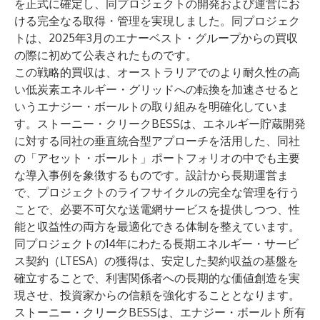
を正式に確定し、同プロジェクトの開発および運営にお
ける完全なる取得・管理を実現しました。同プロジェク
トは、
2025年3月
のエナーベスト・グループからの買収
の際に初めて公表されたものです。
この戦略的買収は、オーストラリアでのより耐久性の高
い低炭素エネルギー・グリッドへの転換を加速させると
いうエナジー・ボールトの取り組みを明確化していま
す。ストーニー・クリークBESSは、エネルギー貯蔵開発
に対する同社の垂直統合型アプローチを活用した、同社
の「アセット・ボールト」ポートフォリオの中でも主要
な導入事例を象徴するものです。設計から長期運営ま
で、プロジェクトのライフサイクルの完全な管理を行う
ことで、必要不可欠な送電網サービスを提供しつつ、性
能と収益性の両方を最適化できる体制を整えています。
同プロジェクトの14年にわたる長期エネルギー・サービ
ス契約（LTESA）の獲得は、安定した契約収益の基盤を
確立することで、利害関係者への長期的な価値創造を実
現させ、投資家からの信頼を強化することとなります。
ストーニー・クリークBESSは、エナジー・ボールト所有