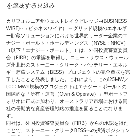
を達成する見込み
カリフォルニア州ウェストレイクビレッジ--(
BUSINESS
WIRE
)--
（ビジネスワイヤ） -- グリッド規模のエネルギ
ー貯蔵ソリューションにおける世界的リーダー企業のエ
ナジー・ボールト・ホールディングス（NYSE：NRGV）
（以下「エナジー・ボールト」）は、外国投資審査委員
会（FIRB）の承認を取得し、ニュー・サウス・ウェール
ズ州北部のストーニー・クリーク・バッテリー・エネル
ギー貯蔵システム（BESS）プロジェクトの完全買収を完
了したことと発表しました。これにより、この125MW／
1,000MWh規模のプロジェクトはエナジー・ボールトの
国際的な「所有・運営（Own & Operate）」型ポートフ
ォリオに正式に加わり、オーストラリア市場における同
社の長期的な資産管理戦略の推進を図ることになりま
す。
同社は、外国投資審査委員会（FIRB）からの承認を得た
ことで、ストーニー・クリークBESSへの投資ポジション