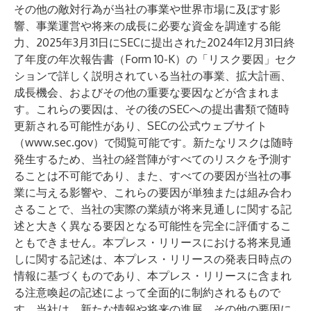
その他の敵対行為が当社の事業や世界市場に及ぼす影
響、事業運営や将来の成長に必要な資金を調達する能
力、2025年3月31日にSECに提出された2024年12月31日終
了年度の年次報告書（Form 10-K）の「リスク要因」セク
ションで詳しく説明されている当社の事業、拡大計画、
成長機会、およびその他の重要な要因などが含まれま
す。これらの要因は、その後のSECへの提出書類で随時
更新される可能性があり、SECの公式ウェブサイト
（
www.sec.gov
）で閲覧可能です。新たなリスクは随時
発生するため、当社の経営陣がすべてのリスクを予測す
ることは不可能であり、また、すべての要因が当社の事
業に与える影響や、これらの要因が単独または組み合わ
さることで、当社の実際の業績が将来見通しに関する記
述と大きく異なる要因となる可能性を完全に評価するこ
ともできません。本プレス・リリースにおける将来見通
しに関する記述は、本プレス・リリースの発表日時点の
情報に基づくものであり、本プレス・リリースに含まれ
る注意喚起の記述によって全面的に制約されるもので
す。当社は、新たな情報や将来の進展、その他の要因に