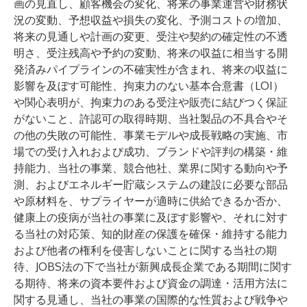
画の見直し、顧客機会の変化、将来の事業運営や財務状
況の変動、予想収益や損失の変化、予測コストの増加、
将来の見通しや計画の変更、受注や契約の確定性の不透
明さ、受注残高や予約の変動、将来の収益に相当する開
発済みパイプラインの不確実性が含まれ、将来の収益に
影響を及ぼす可能性、拘束力のない基本合意書（LOI）
や関心表明が、拘束力のある受注や販売に結びつく保証
がないこと、許認可の取得時期、当社製品の不具合やそ
の他の失敗の可能性、事業モデルや成長戦略の実施、市
場での受け入れおよび成功、ブランドや評判の構築・維
持能力、当社の事業、競合他社、業界に関する動向や予
測、およびエネルギー貯蔵システムの建設に必要な部品
や原材料を、サプライヤーが適時に供給できるか否か、
健康上の疫病が当社の事業に及ぼす影響や、それに対す
る当社の対応策、知的財産の保護を確保・維持する能力
および他者の権利を侵害しないことに関する当社の期
待、JOBS法の下で当社が新興成長企業である期間に関す
る期待、将来の資本要件および資金の調達・活用方法に
関する見通し、当社の事業の国際的な性質および戦争や