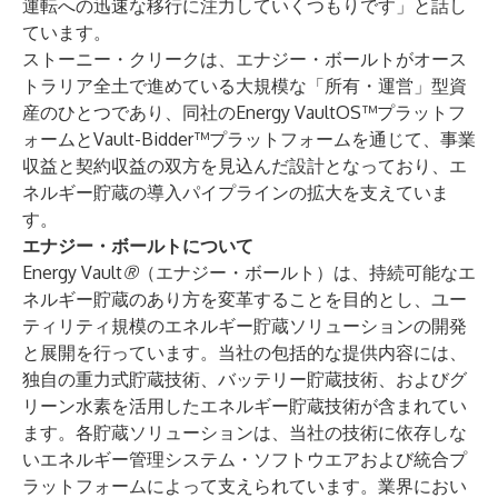
運転への迅速な移行に注力していくつもりです」と話し
ています。
ストーニー・クリークは、エナジー・ボールトがオース
トラリア全土で進めている大規模な「所有・運営」型資
産のひとつであり、同社のEnergy VaultOS™プラットフ
ォームと
Vault-Bidder™
プラットフォームを通じて、事業
収益と契約収益の双方を見込んだ設計となっており、エ
ネルギー貯蔵の導入パイプラインの拡大を支えていま
す。
エナジー・ボールトについて
Energy Vault
®
（エナジー・ボールト）は、持続可能なエ
ネルギー貯蔵のあり方を変革することを目的とし、ユー
ティリティ規模のエネルギー貯蔵ソリューションの開発
と展開を行っています。当社の包括的な提供内容には、
独自の重力式貯蔵技術、バッテリー貯蔵技術、およびグ
リーン水素を活用したエネルギー貯蔵技術が含まれてい
ます。各貯蔵ソリューションは、当社の技術に依存しな
いエネルギー管理システム・ソフトウエアおよび統合プ
ラットフォームによって支えられています。業界におい