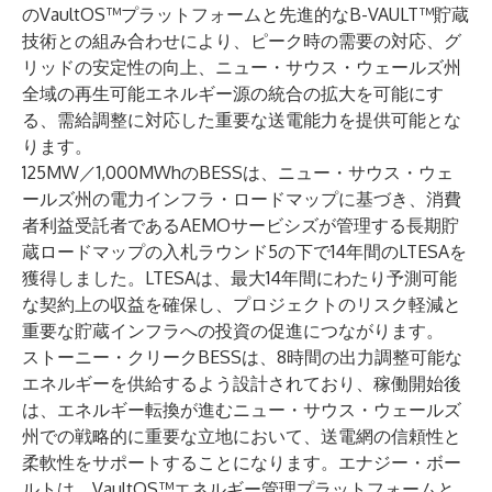
のVaultOS™プラットフォームと先進的なB-VAULT™貯蔵
技術との組み合わせにより、ピーク時の需要の対応、グ
リッドの安定性の向上、ニュー・サウス・ウェールズ州
全域の再生可能エネルギー源の統合の拡大を可能にす
る、需給調整に対応した重要な送電能力を提供可能とな
ります。
125MW／1,000MWhのBESSは、ニュー・サウス・ウェ
ールズ州の電力インフラ・ロードマップに基づき、消費
者利益受託者であるAEMOサービシズが管理する長期貯
蔵ロードマップの入札ラウンド5の下で14年間のLTESAを
獲得
しました。LTESAは、最大14年間にわたり予測可能
な契約上の収益を確保し、プロジェクトのリスク軽減と
重要な貯蔵インフラへの投資の促進につながります。
ストーニー・クリークBESSは、8時間の出力調整可能な
エネルギーを供給するよう設計されており、稼働開始後
は、エネルギー転換が進むニュー・サウス・ウェールズ
州での戦略的に重要な立地において、送電網の信頼性と
柔軟性をサポートすることになります。エナジー・ボー
ルトは、
VaultOS™
エネルギー管理プラットフォームと