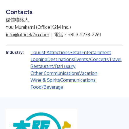
Contacts
媒體聯絡人
Yuu Murakami (Office K2M Inc.)
info@officek2m.com
| 電話：+81-3-5738-2261
Tourist Attractions
Retail
Entertainment
Industry:
Lodging
Destinations
Events/Concerts
Travel
Restaurant/Bar
Luxury
Other Communications
Vacation
Wine & Spirits
Communications
Food/Beverage