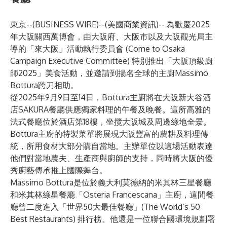
東京--(
BUSINESS WIRE
)--
(美國商業資訊)-- 為歡慶2025
年大阪關西萬博會，由大阪府、大阪市以及大阪觀光局主
導的「來大阪」活動執行委員會 (Come to Osaka
Campaign Executive Committee) 特別推出「大阪頂級廚
師2025」美食活動，並邀請到揚名全球的主廚Massimo
Bottura跨刀相助。
從2025年9月9日至14日，Bottura主廚將在大阪新大谷酒
店SAKURA餐廳供應獨家料理的午餐及晚餐。這所高雅的
法式餐廳位於酒店第18樓，坐攬大阪城及周邊綠地全景。
Bottura主廚的特製菜單將展現大阪豐富的農耕及料理傳
統，所用食材大部分購自當地。主辦單位以這場活動表達
他們對當地農夫、生產商與廚師的支持，同時將大阪的優
秀廚藝傳承推上國際舞台。
Massimo Bottura是位於義大利莫德納的米其林三星餐廳
和米其林綠星餐廳「Osteria Francescana」主廚，這間餐
廳曾二度進入「世界50大最佳餐廳」(The World’s 50
Best Restaurants) 排行榜。他還是一位聯合國環境規劃署