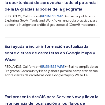
la oportunidad de aprovechar todo el potencial
de la IA gracias al poder de la geografía
REDLANDS, California--(
BUSINESS WIRE
)--Esri ha publicado
Exploring GeoAI: Tools and Workflows, una guía práctica para
aplicar la inteligencia artificial geoespacial (GeoAI) mediante
ArcGIS. Diseñado específicamente para profesionales de SIG,
analistas y científicos de datos, este manual práctico brinda
los conocimientos y las herramientas necesarios para integrar
flujos de trabajo avanzados de IA en el análisis espacial del
mundo real. En momentos en que la GeoAI sigue
Esri ayuda a incluir información actualizada
transformando el modo en...
sobre cierres de carreteras en Google Maps y
Waze
REDLANDS, California--(
BUSINESS WIRE
)--Esri ha ampliado su
Programa Community Maps y ahora permite compartir datos
sobre cierres de carreteras con Google Maps y Waze. La
solución Road Closures, incluida en la plataforma ArcGIS de
Esri, se presentó el año pasado como una forma sencilla para
que los usuarios pudieran compartir actualizaciones sobre
cierres de carreteras directamente con los proveedores de
mapas más populares. De ese modo, estas empresas podrían
Esri presenta ArcGIS para ServiceNow y lleva la
actualizar sus mapas con esta impor...
inteligencia de localización a los flujos de