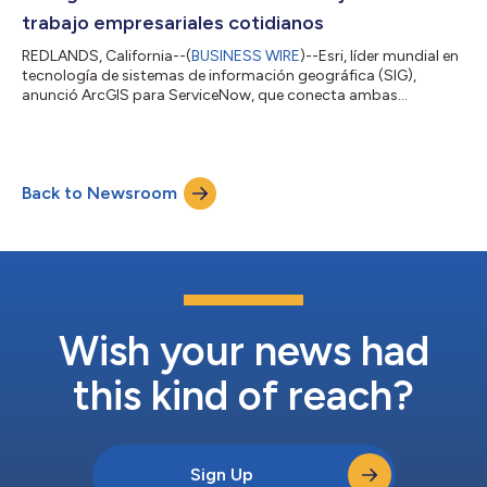
trabajo empresariales cotidianos
REDLANDS, California--(
BUSINESS WIRE
)--Esri, líder mundial en
tecnología de sistemas de información geográfica (SIG),
anunció ArcGIS para ServiceNow, que conecta ambas
plataformas por primera vez. La nueva integración
bidireccional permite a los usuarios incorporar inteligencia de
localización directamente en sus flujos de trabajo
empresariales diarios. Las organizaciones de los sectores
Back to Newsroom
empresarial, gubernamental estatal y local, servicios públicos,
energía, comercial, atención de la salud, te...
Wish your news had
this kind of reach?
Sign Up