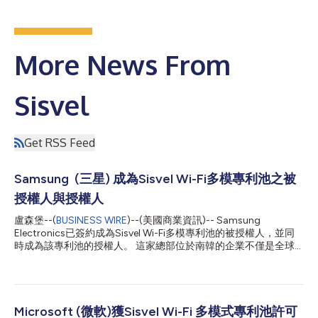
More News From
Sisvel
Get RSS Feed
Samsung (三星) 成為Sisvel Wi-Fi多模專利池之被
授權人與授權人
盧森堡--(
BUSINESS WIRE
)--(美國商業資訊)-- Samsung
Electronics已簽約成為Sisvel Wi-Fi多模專利池的被授權人，並同
時成為該專利池的授權人。 這家總部位於南韓的企業不僅是全球
研發實力強大的公司，也是全球頂尖智慧型手機供應商之一，並在
多個電子產品領域中居於領導地位。該公司此次決定，不僅確認了
Sisvel Wi-Fi多模專利池為各方在尋求降低Wi-Fi實作風險時所公認
的解決方案，同時也顯著擴大了該計畫所提供的專利組合範圍。
自2026年1月正式推出以來，ASUS (華碩)、Hewlett Packard
Microsoft (微軟)獲Sisvel Wi-Fi 多模式專利池許可