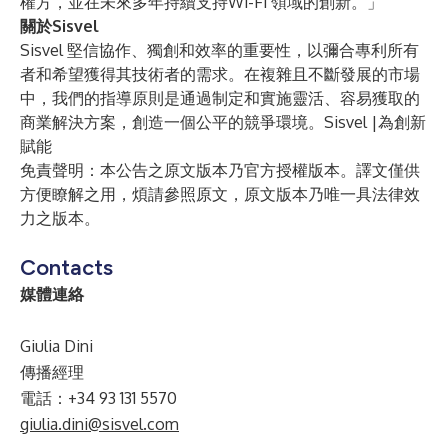
權方，並在未來多年持續支持Wi-Fi 領域的創新。」
關於Sisvel
Sisvel 堅信協作、獨創和效率的重要性，以彌合專利所有
者和希望獲得其技術者的需求。在複雜且不斷發展的市場
中，我們的指導原則是通過制定和實施靈活、容易獲取的
商業解決方案，創造一個公平的競爭環境。Sisvel |為創新
賦能
免責聲明：本公告之原文版本乃官方授權版本。譯文僅供
方便瞭解之用，煩請參照原文，原文版本乃唯一具法律效
力之版本。
Contacts
媒體連絡
Giulia Dini
傳播經理
電話：+34 93 131 5570
giulia.dini@sisvel.com