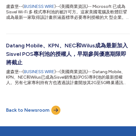
Enterprise (慧與科技)、Microsoft (微軟)和Sony Group
盧森堡--(
BUSINESS WIRE
)--(美國商業資訊)-- Microsoft 已成為
Corporation (索尼集團)已加入成為Sisvel Wi-Fi多模專利池的被授
Sisvel Wi-Fi 多 模式專利池的被許可方。這家美國電腦及軟體巨擘
權人。此外，目前共有五家公司同時擔任授權人與被授權人：
成為最新一家取得該計畫所涵蓋標準必要專利授權的大 型企業。
Huawei (華為)、Panasonic (松下)、Philips (飛利浦)、Samsung
透過簽訂許可授權協議，Microsoft 加入ASUS (華碩)、Hewlett
Electronics和ZTE(中興通訊)。其他授權人包括KPN (荷蘭皇家電
Packard Enterprise (慧與科技) 及Sony Group Corporation (索尼
信)、Mitsubishi Electri...
集團) 等已取得授權的企業之列。Huawei (華為)、Panasonic (松
下)、Philips (飛利浦)和ZTE (中興通訊)同時為被許可方及專利池授
權方；其他授權人包括KPN (荷兰皇家电信)、 Mitsubishi Electric
Datang Mobile、KPN、NEC和Wilus成為最新加入
(三菱電機)、Orange (法國電信)、Aegis 11（Sisvel旗下子公
Sisvel POS專利池的授權人，早期參與優惠期限即
司）、SK Telecom (韓國 SK 電信) 及Wilus。 Sisvel Wi-Fi 多 模式
專利池涵蓋Wi-Fi 6 和Wi-Fi 7 技術，為企業提供了一種高效途徑，
將截止
以取得現時及未來所需的Wi-Fi 標準必要專利權。該專利池於2026
盧森堡--(
BUSINESS WIRE
)--(美國商業資訊)-- Datang Mobile、
年1月正式推出，...
KPN、NEC和Wilus已成為Sisvel銷售點(POS)專利池的最新授權
人。另有七家專利持有方也透過該計畫開放其2G至5G蜂巢通訊專
利組合，分別為：BlackBerry、Huawei、JVCKENWOOD、LG
Electronics、Nokia、Sisvel和SK Telecom。 Sisvel POS專利池授
權人享有的早期參與優惠期限將於5月15日截止。有意參與的蜂巢
通訊專利持有方，應儘快與Sisvel取得聯絡。 該專利池於4月初正
Back to Newsroom
式推出，是市場上首個針對POS垂直領域而設的專利池，
Huawei、LG Electronics和Nokia為創始授權人。 POS計畫經理
Sven Törringer表示：「目前我們已收到市場的熱烈迴響，我欣然
歡迎Datang、KPN、NEC和Wilus成為最新加入的授權人。我們已
匯聚一批實力雄厚的蜂巢通訊技術創新企業，且仍有更多企業正籌