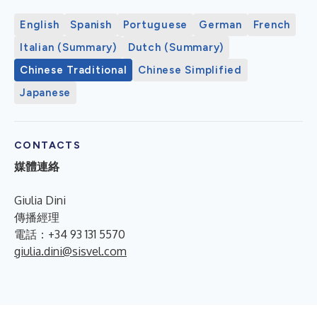
English
Spanish
Portuguese
German
French
Italian (Summary)
Dutch (Summary)
Chinese Traditional
Chinese Simplified
Japanese
CONTACTS
媒體連絡
Giulia Dini
傳播經理
電話：+34 93 131 5570
giulia.dini@sisvel.com