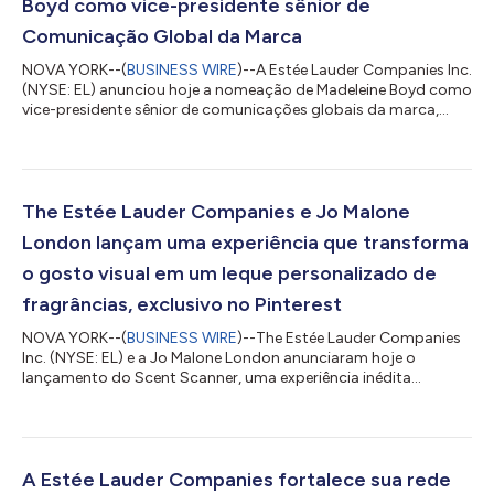
Boyd como vice-presidente sênior de
Comunicação Global da Marca
NOVA YORK--(
BUSINESS WIRE
)--A Estée Lauder Companies Inc.
(NYSE: EL) anunciou hoje a nomeação de Madeleine Boyd como
vice-presidente sênior de comunicações globais da marca,
com vigência a partir de 20 de julho de 2026. Como parte dos
esforços contínuos da empresa para fortalecer a conexão de
suas marcas com os consumidores, a Sra. Boyd estabelecerá e
liderará uma equipe global de Comunicação de Marcas recém-
integrada. Nessa função, ela garantirá que o portfólio
The Estée Lauder Companies e Jo Malone
diversificado da empresa esteja...
London lançam uma experiência que transforma
o gosto visual em um leque personalizado de
fragrâncias, exclusivo no Pinterest
NOVA YORK--(
BUSINESS WIRE
)--The Estée Lauder Companies
Inc. (NYSE: EL) e a Jo Malone London anunciaram hoje o
lançamento do Scent Scanner, uma experiência inédita
disponível exclusivamente no Pinterest e sendo implementado
nos EUA e na França. A experiência traduz as preferências
visuais que as pessoas expressaram nos seus quadros do
Pinterest em recomendações personalizadas de fragrâncias da
Jo Malone London. Aproveitando o sucesso do AI Scent
A Estée Lauder Companies fortalece sua rede