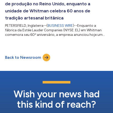
Advisor da Jo Malone London, introduzido em 2025,...
de produção no Reino Unido, enquanto a
unidade de Whitman celebra 60 anos de
tradição artesanal britânica
PETERSFIELD, Inglaterra--(
BUSINESS WIRE
)--Enquanto a
fábrica da Estée Lauder Companies (NYSE: EL) em Whitman
comemora seu 60º aniversário, a empresa anunciou hoje um
investimento estratégico que fortalecerá sua rede de produção
no Reino Unido, reforçando ainda mais seu compromisso de
longa data com o artesanato britânico, a inovação e o
crescimento no segmento de fragrâncias de prestígio.
Back to Newsroom
Fundada em 1966, a Whitman é uma parte estratégica da rede
global de produção da The Estée Lauder Companies...
Wish your news had
this kind of reach?