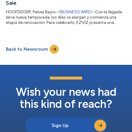
Sale
HOOFDDORP, Países Bajos--(
BUSINESS WIRE
)--Con la llegada
de la nueva temporada, los días se alargan y comienza una
etapa de renovación. Para celebrarlo, EZVIZ presenta una
selección de atractivas ofertas durante el Amazon Spring Sale.
Reconocida por sus soluciones de seguridad inteligente fáciles
de usar, EZVIZ ofrece a los hogares la oportunidad perfecta
para actualizar la protección de su vivienda con tecnología
Back to Newsroom
diseñada para la vida moderna. Con la energía de la primavera,
los hogares se lle...
Wish your news had
this kind of reach?
Sign Up