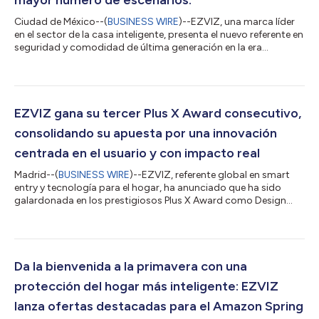
Ciudad de México--(
BUSINESS WIRE
)--EZVIZ, una marca líder
en el sector de la casa inteligente, presenta el nuevo referente en
seguridad y comodidad de última generación en la era
hiperconectada para las familias de México. Más allá de las
cámaras inteligentes con múltiples funciones, la marca exhibió
sus soluciones de entrada en el stand 308 de la Expo Seguridad
México 2026, cubriendo escenarios que van desde
apartamentos con puertas de pasillo hasta villas con portones
EZVIZ gana su tercer Plus X Award consecutivo,
exteriores. Equipada con...
consolidando su apuesta por una innovación
centrada en el usuario y con impacto real
Madrid--(
BUSINESS WIRE
)--EZVIZ, referente global en smart
entry y tecnología para el hogar, ha anunciado que ha sido
galardonada en los prestigiosos Plus X Award como Design
Innovator 2026 en la categoría de tecnología smart home. Tras
recibir dos galardones por su videoportero inteligente insignia
HP7 y su familia de smart entry en anteriores ediciones, la
marca consolida ahora su presencia en estos premios gracias
al respaldo del jurado, que ha reconocido su aportación al
Da la bienvenida a la primavera con una
ámbito del hogar int...
protección del hogar más inteligente: EZVIZ
lanza ofertas destacadas para el Amazon Spring