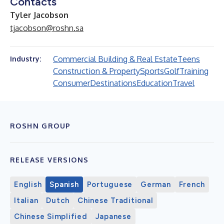
Contacts
Tyler Jacobson
tjacobson@roshn.sa
Commercial Building & Real Estate
Teens
Industry:
Construction & Property
Sports
Golf
Training
Consumer
Destinations
Education
Travel
ROSHN GROUP
RELEASE VERSIONS
English
Spanish
Portuguese
German
French
Italian
Dutch
Chinese Traditional
Chinese Simplified
Japanese