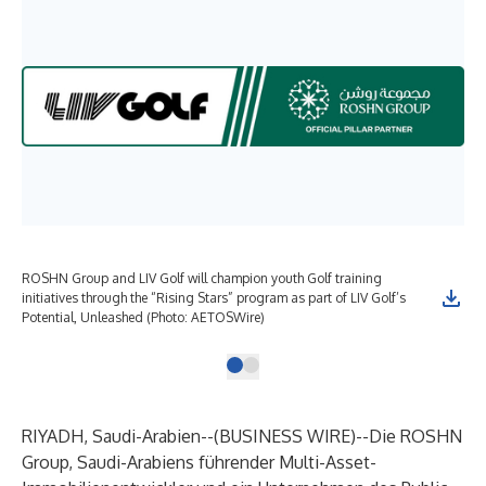
ROSHN Group and LIV Golf will champion youth Golf training
ROS
initiatives through the “Rising Stars” program as part of LIV Golf’s
Sta
Potential, Unleashed (Photo: AETOSWire)
RIYADH, Saudi-Arabien--(
BUSINESS WIRE
)--
Die ROSHN
Group, Saudi-Arabiens führender Multi-Asset-