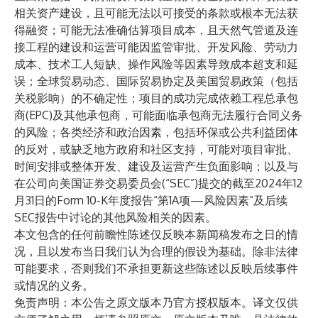
相关资产建设，且可能无法以可接受的条款或根本无法获
得融资；可能无法准确估算项目成本，且天然气管道及连
接工程的建设和运营可能因监管审批、开发风险、劳动力
成本、技术工人短缺、操作风险等因素导致成本超支和延
误；全球贸易动态、国际贸易协定及美国贸易政策（包括
关税影响）的不确定性；项目的成功完成依赖工程总承包
商(EPC)及其他承包商，可能面临承包商无法履行合同义务
的风险；各类经济和政治因素，包括环保或公共利益团体
的反对，或缺乏地方政府和社区支持，可能对项目审批、
时间安排或整体开发、建设及运营产生负面影响；以及与
在公司向美国证券交易委员会(“SEC”)提交的截至2024年12
月31日的Form 10-K年度报告“第1A项—风险因素”及后续
SEC报告中讨论的其他风险相关的因素。
本文包含的任何前瞻性陈述仅反映本新闻稿发布之日的情
况，且以发布当日我们认为合理的假设为基础。除非法律
可能要求，否则我们不承担更新这些陈述以反映后续事件
或情况的义务。
免责声明：本公告之原文版本乃官方授权版本。译文仅供