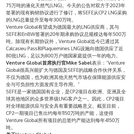
75万吨的液化天然气(LNG)。今天的公告对双方于2023年
签署的现有购销协议进行了修订，将SEFE从CP2 LNG采购
的LNG总量提升至每年300万吨。
Venture Global有望成为德国最大的LNG供应商，其与
SEFE和EnBW签署的20年期承购协议总规模达每年500万
吨。除现有长期协议外，Venture Global迄今已通过其
Calcasieu Pass和Plaquemines LNG设施向德国供应了近
80批LNG，足以为800万户德国家庭提供一年的电力。
Venture Global首席执行官Mike Sabel
表示：“Venture
Global很高兴能扩大与德国及SEFE的战略合作伙伴关系，
不仅为德国，也为欧洲其他天然气市场在保障能源供应安
全与可负担性方面发挥主导作用。”
SEFE是一家德国国有企业，是CP2项目在欧洲、亚洲及全
球其他地区的众多世界级LNG客户之一。因此，CP2项目
对全球能源供应与安全具有重要战略意义。截至目前，
CP2一期项目已售出约每年1150万吨的产能，这使得
Venture Global所有项目的总签约产能达到每年4150万
吨。