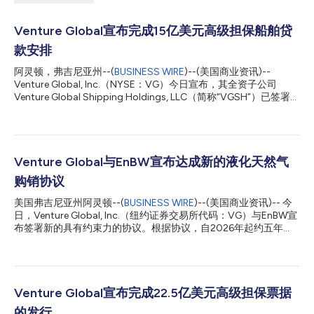
Venture Global宣布完成15亿美元高级担保船舶贷
款安排
阿灵顿，弗吉尼亚州--(
BUSINESS WIRE
)--(美国商业资讯)--
Venture Global, Inc.（NYSE：VG）今日宣布，其全资子公司
Venture Global Shipping Holdings, LLC（简称“VGSH”）已签署一
份《信贷与担保协议》，以提供总本金最高达1,500,000,000美
元的高级担保定期贷款安排（简称“贷款安排”）。该贷款安排将于
2032 年6月26日到期。 Deutsche Bank和ING担任该贷款安排的协
调牵头安排行。ING还担任贷款安排代理行和担保受托人。 VGSH
计划将该贷款安排的净所得款项用于一般公司用途，包括向
Venture Global与EnBW宣布达成新的液化天然气
Venture Global LNG, Inc. 偿还其或其关联方此前在收购九艘液化天
购销协议
然气运输船过程中支付的款项、为某些储备账户注资，以及支付交
易费用和开支。 关于Venture Global Venture Global是美国低成本
美国弗吉尼亚州阿灵顿--(
BUSINESS WIRE
)--(美国商业资讯)-- 今
液化天然气(“LNG”)的生产商和出口商，其在产、在建及开发中的
日，Venture Global, Inc.（纽约证券交易所代码：VG）与EnBW宣
产能超过1亿吨/年。2022年，Venture Global从其首个工厂开始生
布签署新的具有约束力的协议。根据协议，自2026年起约五年
产LNG，目前已成为美国最大的LNG出...
内，EnBW将从Venture Global采购约82万吨/年的美国液化天然气
（LNG），相关供应将来自Venture Global旗下液化天然气项目组
合。此次新协议是在双方现有长期合作基础上的进一步深化。此
前，Venture Global与EnBW已签署长期液化天然气购销协议
（SPA），约定在20年合同期内每年供应200万吨液化天然气。
Venture Global宣布完成22.5亿美元高级担保票据
Venture Global首席执行官Mike Sabel表示：“作为德国领先的液化
的发行