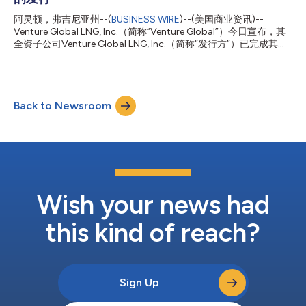
天然气供应商之一，Venture Global很荣幸能够进一步深化与
EnBW的合作伙伴关系，并通过稳定可靠的液化天然气供应支持欧
阿灵顿，弗吉尼亚州--(
BUSINESS WIRE
)--(美国商业资讯)--
洲地区的能源安全。此次新签署的中期协议是在双方长期稳固合作
Venture Global LNG, Inc.（简称“Venture Global”）今日宣布，其
关系基础上的进一步拓展，彰显了我们致力于满足客户不断演变的
全资子公司Venture Global LNG, Inc.（简称“发行方”）已完成其总
能源需求的坚定承诺。凭借灵活高效的市场营销平台，我们拥有独
本金共计22.5亿美元的高级担保票据的发行。其中包括：2034年
特优势，能够为客户提供覆盖短期、中期及长期需求的...
到期、票面利率为6.375% 的11.25亿美元高级担保票据（简
称“2034年票据”），以及2036年到期、票面利率为6.625%的
11.25亿美元高级担保票据（简称“2036年票据”，与2034年票据统
Back to Newsroom
称为“本批票据”）。发行方已将本次发行的募集资金总额用于全额
赎回其所有流通在外的2028年到期、票面利率为8.125%的高级担
保票据（简称“现有2028年票据”），并使用库存现金支付了相关
的赎回溢价以及本次发行和赎回的相关费用与支出。 2034年票据
将于2034年12月15日到期，2036年票据将于2036年6月15日到
期。本批票据均按面值发行。本批票据在发行初期将不获得发行人
任何子公司的担保。未来，若发行方的某些子公司产生或担保了特
定金额的债务，则这些子公司也将...
Wish your news had
this kind of reach?
Sign Up