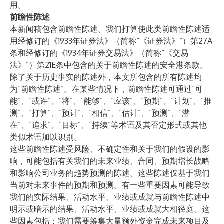
用。
前瞻性陈述
本新闻稿包含前瞻性陈述。我们打算使此类前瞻性陈述适
用经修订的《1933年证券法》（简称“《证券法》”）第27A
条和经修订的《1934年证券交易法》（简称“《交易
法》”）第21E条中包含的关于前瞻性陈述的安全港条款。
除了关于历史事实的陈述外，本文所包含的所有陈述均
为“前瞻性陈述”。在某些情况下，前瞻性陈述可通过“可
能”、“或许”、“将”、“能够”、“应该”、“预期”、“计划”、“推
测”、“打算”、“预计”、“相信”、“估计”、“预测”、“潜
在”、“追求”、“目标”、“持续”等术语及其否定形式或其他
类似术语加以识别。
这些前瞻性陈述受风险、不确定性和关于我们的假设的影
响，可能包括有关我们的未来业绩、合同、预期增长战略
和影响公司业务的趋势预测的陈述。这些陈述仅基于我们
当前对未来事件的预期和预测。有一些重要因素可能导致
我们的实际结果、活动水平、业绩或成就与前瞻性陈述中
明示或暗示的结果、活动水平、业绩或成就大相径庭。这
些因素包括：我们需要筹集大量额外资金完成未来项目及