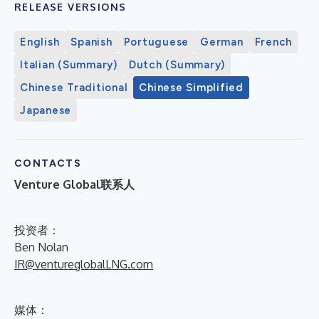
RELEASE VERSIONS
English
Spanish
Portuguese
German
French
Italian (Summary)
Dutch (Summary)
Chinese Traditional
Chinese Simplified
Japanese
CONTACTS
Venture Global联系人
投资者：
Ben Nolan
IR@ventureglobalLNG.com
媒体：