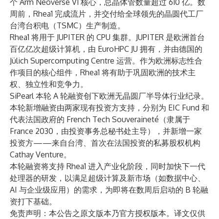
个 Arm Neoverse V1 核心，总晶体管数量超过 610 亿。数
周前，Rhea1 完成流片，并交付给全球领先的晶圆代工厂
台湾台积电（TSMC）生产制造。
Rhea1 将用于 JUPITER 的 CPU 集群。JUPITER 是欧洲首台
百亿亿次超级计算机，由 EuroHPC JU 拥有，并由德国的
Jülich Supercomputing Centre 运营。作为欧洲标志性合
作项目的核心组件，Rhea1 将有助于巩固欧洲的技术主
权、独立性和竞争力。
SiPearl 本轮 A 轮融资创下欧洲无晶圆厂半导体行业纪录。
本轮新增融资由两家现有投资方支持，分别为 EIC Fund 和
代表法国政府的 French Tech Souveraineté（隶属于
France 2030，由投资事务总秘书处主导），并新增一家
投资方——来自台湾、首次在法国投资的私募股权机构
Cathay Venture。
本轮融资将支持 Rhea1 进入产业化阶段，同时加快下一代
处理器的研发，以满足超级计算及新市场（如数据中心、
AI 与企业级应用）的需求，为即将在数周后启动的 B 轮融
资打下基础。
免责声明：本公告之原文版本乃官方授权版本。译文仅供