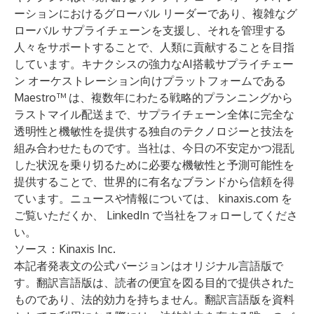
ーションにおけるグローバル リーダーであり、複雑なグ
ローバル サプライチェーンを支援し、それを管理する
人々をサポートすることで、人類に貢献することを目指
しています。キナクシスの強力なAI搭載サプライチェー
ン オーケストレーション向けプラットフォームである
Maestro™
は、複数年にわたる戦略的プランニングから
ラストマイル配送まで、サプライチェーン全体に完全な
透明性と機敏性を提供する独自のテクノロジーと技法を
組み合わせたものです。当社は、今日の不安定かつ混乱
した状況を乗り切るために必要な機敏性と予測可能性を
提供することで、世界的に有名なブランドから信頼を得
ています。ニュースや情報については、
kinaxis.com
を
ご覧いただくか、
LinkedIn
で当社をフォローしてくださ
い。
ソース：Kinaxis Inc.
本記者発表文の公式バージョンはオリジナル言語版で
す。翻訳言語版は、読者の便宜を図る目的で提供された
ものであり、法的効力を持ちません。翻訳言語版を資料