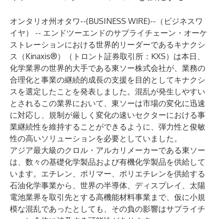
オンタリオ州オタワ--(
BUSINESS WIRE
)--
（ビジネスワ
イヤ） -- エンドツーエンドのサプライチェーン・オーケ
ストレーションにおける世界的リーダーであるキナクシ
ス（
Kinaxis®
）（トロント証券取引所：KXS）は本日、
化学業界の世界的大手である東ソー株式会社が、業務の
合理化と事業の継続的成長の支援を目的としてキナクシ
スを選定したことを発表しました。混乱が発生しやすい
とされるこの業界において、東ソーは市場の変化に迅速
に対応し、規制が厳しく変化の速いセクターにおける事
業継続性を維持することができるように、弾力性と俊敏
性の高いソリューションを必要としていました。
アジア最大級のクロル・アルカリメーカーである東ソー
は、数々の基礎化学製品および有機化学製品を供給して
います。エチレン、ポリマー、ポリエチレンを供給する
石油化学事業から、世界の半導体、ディスプレイ、太陽
電池業界を取引先とする高機能材料事業まで、仮に小規
模な混乱であったとしても、その負の影響はサプライチ