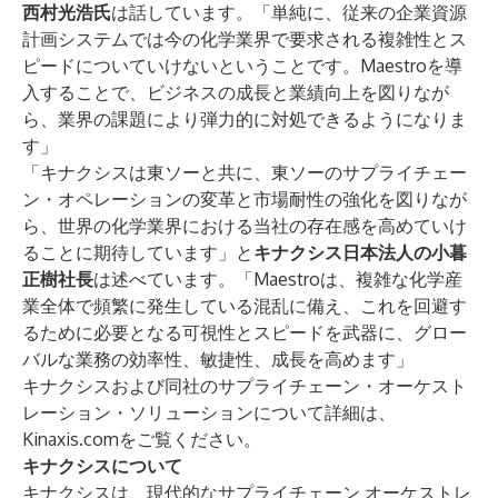
西村光浩氏
は話しています。「単純に、従来の企業資源
計画システムでは今の化学業界で要求される複雑性とス
ピードについていけないということです。Maestroを導
入することで、ビジネスの成長と業績向上を図りなが
ら、業界の課題により弾力的に対処できるようになりま
す」
「キナクシスは東ソーと共に、東ソーのサプライチェー
ン・オペレーションの変革と市場耐性の強化を図りなが
ら、世界の化学業界における当社の存在感を高めていけ
ることに期待しています」と
キナクシス日本法人の小暮
正樹社長
は述べています。「Maestroは、複雑な化学産
業全体で頻繁に発生している混乱に備え、これを回避す
るために必要となる可視性とスピードを武器に、グロー
バルな業務の効率性、敏捷性、成長を高めます」
キナクシスおよび同社のサプライチェーン・オーケスト
レーション・ソリューションについて詳細は、
Kinaxis.com
をご覧ください。
キナクシスについて
キナクシスは、現代的なサプライチェーン オーケストレ