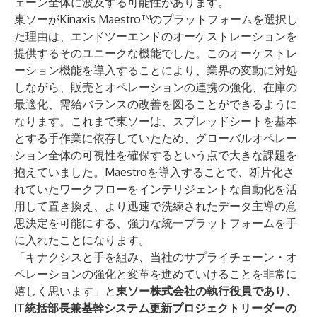
ェーン全体に波及する可能性があります。
東ソーがKinaxis Maestro™のプラットフォームを選択し
た理由は、エンドツーエンドのオーケストレーションを
提供するそのユニークな機能でした。このオーケストレ
ーション機能を導入することにより、業界の変動に対処
しながら、販売とオペレーションの連携の強化、在庫の
最適化、需給バランスの改善を図ることができるように
なります。これまで東ソーは、スプレッドシートを基本
とする手作業に依存していたため、グローバルオペレー
ション全体の可視性を確保するという点で大きな課題を
抱えていました。Maestroを導入することで、断片化さ
れていたワークフローをインテリジェントな自動化を活
用して置き換え、より迅速で洗練されたデータ主導の意
思決定を可能にする、強力な統一プラットフォームを手
に入れたことになります。
「キナクシスと手を組み、当社のサプライチェーン・オ
ペレーションの強化と変革を進めていけることを非常に
嬉しく思います」と
東ソー株式会社の執行役員であり、
IT統括部長兼基幹システム更新プロジェクトリーダーの