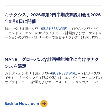
者兼最高戦略責任者に任命することを発表しました。 イェー
は、キナクシスの全世界の財務組織と企業戦略部門を統括し、財
務、会計、インベスターリレーションズ、企業戦略、企業開発の
すべてを指揮します。また、経営陣および取締役会と緊密に連携
キナクシス、2026年第2四半期決算説明会を2026
し、事業の規律ある遂行、長期的成長、株主価値の創造を支援し
年8月6日に開催
ます。 キナクシスのCEOであるラザット・ガウラヴは、「イェ
ーは、エンタープライズソフトウェア分野の最も重要な転換期に
加オンタリオ州オタワ--(
BUSINESS WIRE
)--（ビジネスワイヤ）
取締役会や経営陣に対し、長年にわたる支援を提供してきまし
-- エンドツーエンドのサプライチェーン計画およびオーケストレ
た。彼がキナクシスに加わることを大変嬉しく思います。彼は10
ーションのグローバルリーダーであるキナクシス （TSX：KXS）
年以上にわたり、キナクシスおよびサプライチェーンテクノロジ
は、2026年6月30日に終了した第2四半期の決算に関する説明会
ー業界全体と密に関わってきました。その深いインサイトに加
の開催を発表しました。説明会は、2026年8月6日（木）午前8
え、資本配分、財務、M&A、グローバルな成長に関する企業への
時30分（米国東部時間）より、最高経営責任者（CEO）である
顧問業務の経験は、キナクシスがイノ...
ラザット・ガウラフと財務企画・分析担当副社長であるピータ
ー・ヤラスカビッチが主催し、質疑応答の時間が設けられます。
MANE、グローバルな計画機能強化に向けキナク
第2四半期の決算情報は、2026年8月5日（水）の市場取引終了
シスを選定
後に発表されます。 説明会について 日付： 2026年8月6日
（木） 時刻： 午前8時30分（米国東部時間） ウェブキャスト：
カナダ・オンタリオ州オタワ--(
BUSINESS WIRE
)--（ビジネスワ
https://events.q4inc.com/attendee/854228135（3か月間録画
イヤ） -- キナクシス®（TSX:KXS）は、エンド・ツー・エンドの
を視聴可能） キナクシスについて キナクシスは、現代のサプラ
サプライチェーン計画およびオーケストレーションのグローバ
イチェーン・オーケストレーションのリーダーとして、複雑なグ
ル・リーダーです。キナクシスは、フレーバー・フレグランス業
ローバル・サプライチェーンを支え、それを管理する人々を支援
界で世界トップ5に入る主要企業の1つであるMANEが、より広範
しています。当社の強力なAI...
な全社変革の取り組みの一環としてグローバルな成長を加速させ
る中、計画機能を刷新するためにキナクシスを選定したと発表し
Back to Newsroom
ました。 南フランスに本社を置き、複数地域にまたがる広範な