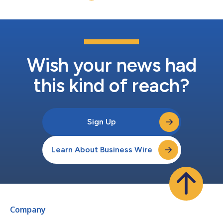
グローバル展開と国際市場の顧客基盤を有するMANEは、イノベ
ーション、専門技術力、サステナビリティーへの強いコミットメ
ントで知られています。同社は、継続的な成長と世界規模で高ま
る業務の複雑性に対応するため、より連携性の高いエンド・ツ
ー・エンドの計画機能に投資しています。 市場の主要競合他社
との広範な比較・評価プロセスを経て、MANEは、複数地域にま
たがる複雑な計画環境において、迅速かつ透明性の高い形で、確
Wish your news had
信を持った計画策定を支援できる実証済みの能力を評価し、
Kinaxis Maestro™プラット...
this kind of reach?
Sign Up
Learn About Business Wire
Company