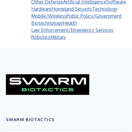
Other Defense
Artificial Intelligence
Software
Hardware
Homeland Security
Technology
Mobile/Wireless
Public Policy/Government
Biotechnology
Health
Law Enforcement/Emergency Services
Robotics
Military
SWARM BIOTACTICS