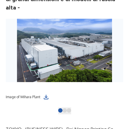
alta -
Image of Mihara Plant
Ima