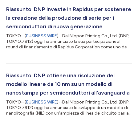
Riassunto: DNP investe in Rapidus per sostenere
la creazione della produzione di serie per i
semiconduttori di nuova generazione
TOKYO--(
BUSINESS WIRE
)--Dai Nippon Printing Co., Ltd. (DNP,
TOKYO:7912) oggi ha annunciato la sua partecipazione al
round di finanziamento di Rapidus Corporation come uno degli
investitori. Questo finanziamento strategico sostiene il piano di
Rapidus di avanzare costantemente dalla sua attuale fase di
R&S alla produzione in serie di semiconduttori logici da 2
nanometri (10⁻⁹ metri) entro il 2027. Grazie a questa iniziativa,
DNP porterà avanti lo sviluppo e la produzione in serie di
Riassunto: DNP ottiene una risoluzione del
fotomasc...
modello lineare da 10 nm su un modello di
nanostampa per semiconduttori all'avanguardia
TOKYO--(
BUSINESS WIRE
)--Dai Nippon Printing Co., Ltd. (DNP,
TOKYO:7912) oggi ha annunciato lo sviluppo di un modello di
nanolitografia (NIL) con un'ampiezza di linea del circuito pari a
10 nanometri (1 nm = 10-9 metri). Il nuovo modello consente la
realizzazione di modelli di semiconduttori logici equivalenti alla
generazione da 1,4 nm e soddisfa i requisiti di miniaturizzazione
dei semiconduttori logici all'avanguardia. Informazioni e