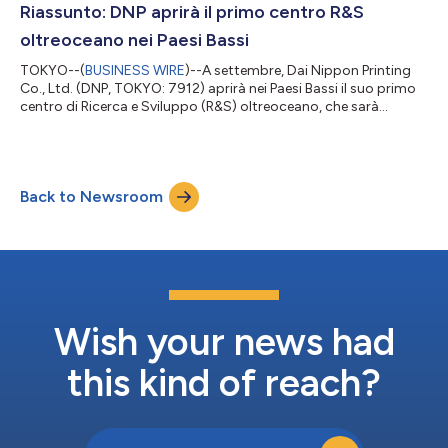
obiettivi In linea con il passaggio a dispositivi più sofis...
Riassunto: DNP aprirà il primo centro R&S
oltreoceano nei Paesi Bassi
TOKYO--(
BUSINESS WIRE
)--A settembre, Dai Nippon Printing
Co., Ltd. (DNP, TOKYO: 7912) aprirà nei Paesi Bassi il suo primo
centro di Ricerca e Sviluppo (R&S) oltreoceano, che sarà
situato presso l’High Tech Campus Eindhoven (HTCE) e mirerà
sia a promuovere la R&S globale sia ad accelerare l’innovazione.
HTCE è uno dei principali poli per l’innovazione in Europa, che
riunisce circa 300 aziende e istituti di ricerca e oltre 12.500
Back to Newsroom
ricercatori, ingegneri e imprenditori per sviluppare tecnol...
Wish your news had
this kind of reach?