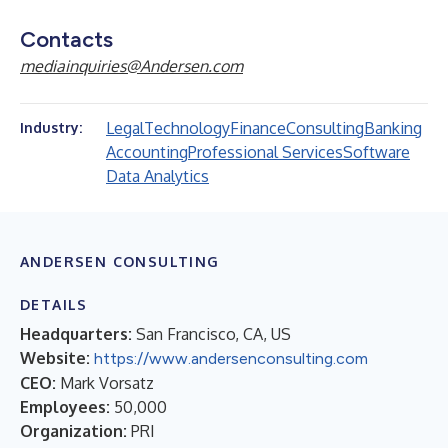
Contacts
mediainquiries@Andersen.com
Legal
Technology
Finance
Consulting
Banking
Industry:
Accounting
Professional Services
Software
Data Analytics
ANDERSEN CONSULTING
DETAILS
Headquarters:
San Francisco, CA, US
Website:
https://www.andersenconsulting.com
CEO:
Mark Vorsatz
Employees:
50,000
Organization:
PRI