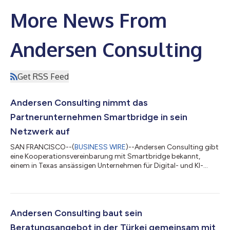
More News From
Andersen Consulting
Get RSS Feed
Andersen Consulting nimmt das
Partnerunternehmen Smartbridge in sein
Netzwerk auf
SAN FRANCISCO--(
BUSINESS WIRE
)--Andersen Consulting gibt
eine Kooperationsvereinbarung mit Smartbridge bekannt,
einem in Texas ansässigen Unternehmen für Digital- und KI-
Technologie, und erweitert damit seine Kompetenzen in den
Bereichen Daten und Analytik sowie Dienstleistungen zur
digitalen Transformation. Smartbridge wurde 2003 gegründet
und unterstützt Unternehmen dabei, ihre digitale
Transformation zu beschleunigen und ihre Abläufe durch
Andersen Consulting baut sein
digitale Innovation, KI, Daten und Analytik sowie Di...
Beratungsangebot in der Türkei gemeinsam mit