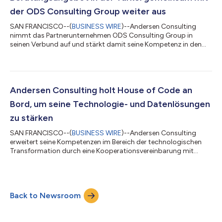
der ODS Consulting Group weiter aus
SAN FRANCISCO--(
BUSINESS WIRE
)--Andersen Consulting
nimmt das Partnerunternehmen ODS Consulting Group in
seinen Verbund auf und stärkt damit seine Kompetenz in den
Bereichen digitale Transformation, Talentstrategie und
operative Beratung. Die ODS Consulting Group wurde 2008
gegründet, hat ihren Hauptsitz in der Türkei und bietet
Beratungsdienstleistungen für Unternehmen an, die nach
Wachstums-, Talent- und Investitionsmöglichkeiten in der
Andersen Consulting holt House of Code an
Türkei und auf internationalen Märkten suchen. Das Unter...
Bord, um seine Technologie- und Datenlösungen
zu stärken
SAN FRANCISCO--(
BUSINESS WIRE
)--Andersen Consulting
erweitert seine Kompetenzen im Bereich der technologischen
Transformation durch eine Kooperationsvereinbarung mit
House of Code, einem globalen Unternehmen mit Hauptsitz in
den USA, das sich auf datengesteuerte Plattformen,
Automatisierung und agentenbasierte KI-Lösungen spezialisiert
hat. Das 2001 gegründete Unternehmen House of Code
Back to Newsroom
entwickelt Softwarelösungen und bietet
Beratungsdienstleistungen für die Bereiche Energiehandel und
Finanzdien...