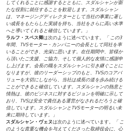
してくれることに感謝するとともに、スダルシャンが新
たな役割に就任することを歓迎します。スダルシャン
は、マネージングディレクターとして当社の事業に著し
い成長をもたらした実績を持ち、当社をさらに高い水準
へと導いてくれると確信しています。
」
ラルフ・スペス卿
は次のように述べています。
「
この3
年間、TVSモーター・カンパニーの会長として同社を率
いることができ、光栄に思います。在任期間中、皆様か
ら頂いたご支援、ご協力、そして個人的な友情に感謝申
し上げます。会長の職をスダルシャンに引き継ぐことに
なりますが、彼のリーダーシップのもと、TVSのコアバ
リューを大切にしながら、当社は成長の道を歩み続ける
ことができると確信しています。スダルシャンの熱意と
情熱は、彼のビジネスに対するビジョンを明確に示して
おり、TVSは安全で責任ある運営がなされるだろうと確
信しています。スダルシャンとTVSモーターの明るい未
来に期待しています。
」
スダルシャン・ヴェヌ
は次のように述べています。
「
こ
のような貴重な機会を与えてくださった取締役会に、心