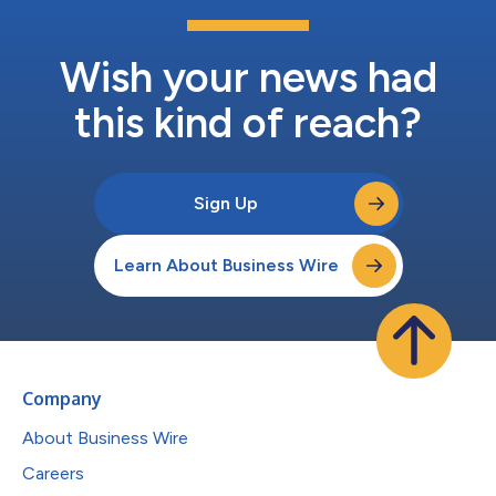
リードします。 この場を借りて、 TVSモーター・カンパニーの
マネージング・ディレクターであるSudarshan Venuは次のよう
に述べています。「TVSモーター・カンパニーは自社が舵を取る
Wish your news had
TVS Apacheシリーズで常に技術を変革し、再...
this kind of reach?
Sign Up
Learn About Business Wire
Company
About Business Wire
Careers