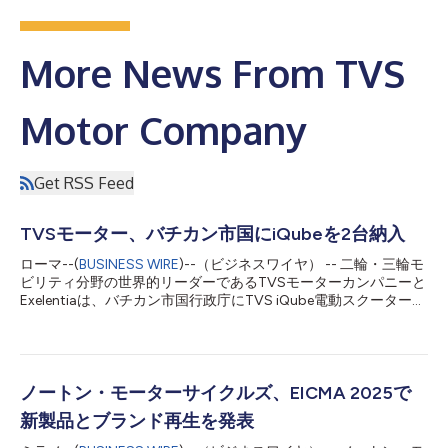
More News From TVS
Motor Company
Get RSS Feed
TVSモーター、バチカン市国にiQubeを2台納入
ローマ--(
BUSINESS WIRE
)--（ビジネスワイヤ） -- 二輪・三輪モ
ビリティ分野の世界的リーダーであるTVSモーターカンパニーと
Exelentiaは、バチカン市国行政庁にTVS iQube電動スクーターを
2台提供することで、持続可能で責任あるモビリティへの取り組
みを強化しています。 2月5日に公式に行われた納入は、バチカ
ンとExelentiaとの強固な協力関係の一環であり、Exelentiaは既に
イノベーションと持続可能性に焦点を当てたプロジェクトで活動
しています。 Exelentiaによるこのイニシアチブは、TVSモータ
ノートン・モーターサイクルズ、EICMA 2025で
ー・イタリアとのパートナーシップのもと、バチカン市国行政庁
新製品とブランド再生を発表
が既に着手しているエコロジカル・トランジション・プロセスに
おけるさらなる具体的な一歩となります。このプロセスは、効率