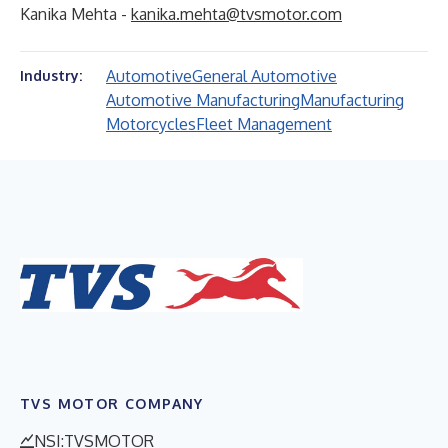
Kanika Mehta -
kanika.mehta@tvsmotor.com
Automotive
General Automotive
Industry:
Automotive Manufacturing
Manufacturing
Motorcycles
Fleet Management
TVS MOTOR COMPANY
NSI:TVSMOTOR