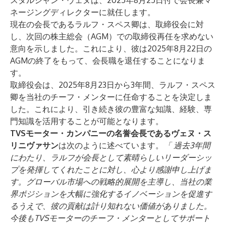
スダルシャン・ヴェヌは、2025年8月25日付で会長兼マ
ネージングディレクターに就任します。
現在の会長であるラルフ・スペス卿は、取締役会に対
し、次回の株主総会（AGM）での取締役再任を求めない
意向を示しました。これにより、彼は2025年8月22日の
AGMの終了をもって、会長職を退任することになりま
す。
取締役会は、2025年8月23日から3年間、ラルフ・スペス
卿を当社のチーフ・メンターに任命することを決定しま
した。これにより、引き続き彼の豊富な知識、経験、専
門知識を活用することが可能となります。
TVSモーター・カンパニーの名誉会長であるヴェヌ・ス
リニヴァサン
は次のように述べています。
「
過去3年間
にわたり、ラルフが会長として素晴らしいリーダーシッ
プを発揮してくれたことに対し、心より感謝申し上げま
す。グローバル市場への戦略的展開を主導し、当社の業
界ポジションを大幅に強化するイノベーションを促進す
るうえで、彼の貢献は計り知れない価値がありました。
今後もTVSモーターのチーフ・メンターとしてサポート