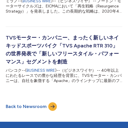
ミラノ--(
BUSINESS WIRE
)--（ビジネスワイヤ） -- ノートン・モ
性、信頼性、そして人と環境への配慮をコアバリューとするバチ
ーターサイクルズは、EICMAにおいて「再生戦略（Resurgence
カンのような独特な環境において日常的な運営ニーズを満たすた
Strategy）」を発表しました。この長期的な戦略は、2020年4
めに設計されたゼロエミッションモビリティ・ソリューションを
月にノートン・モーターサイクルズを買収して以来、TVSモータ
目指すものです。 この機会の重要さを、TVSモーター・イタリ
ー・カンパニー（TVS）が行ってきた多額の投資を基盤としてい
アのゼネラルマネージャーであるジョヴァンニ・ノタ...
ます。5年の歳月をかけて築かれたこの再生は、「デザイン」
「ダイナミクス」「ディテール」というノートンの中核的価値を
融合させた革新的な新モデル群によって推進され、世界で最も魅
TVSモーター・カンパニー、まったく新しいネイ
力的なモーターサイクルを創出することを目指しています。 ソ
キッドスポーツバイク「TVS Apache RTR 310」
リハルにある旗艦製造拠点および本社への2億ポンド超の投資の
恩恵を受け、ノートン・モーターサイクルズのTVSグループ内で
の世界発表で「新しいフリースタイル・パフォー
の再生は、慎重かつ戦略的なブランド再構築として進められてい
マンス」セグメントを創造
ます。この再生戦略は、懐古的なマーケティングの言葉に頼るも
のではなく、多額の投資、卓越したエンジニアリング、独自のデ
バンコク--(
BUSINESS WIRE
)--（ビジネスワイヤ） -- 40年以上
ザイン、そして過去を礎に未来のノートンの立ち位置を形づくる
にわたるレースでの豊かな経歴を背景に、TVSモーター・カンパ
革新的な新モデル群に支えられています。 2021年に開設された
ニーは、自社を象徴する「Apache」のラインナップに最新のフ
ノートンの新ソ...
ラッグシップ・モデル「TVS Apache RTR 310」を追加します。
この待望のネイキッドスポーツ・バイクは、パワー、機動性、ス
タイルの見事なブレンドにより二輪車の爽快な世界を再定義し、
世界中のバイクファンやアドレナリン愛好家を魅了します。そし
Back to Newsroom
て新しい基準を築き、フリースタイラーの世界への入り口となっ
て比類ないライディング体験を約束します。 TVS Apache RTR
310は、そのユニークなデザイン、エンジンレイアウト、熱管
理、そしてライダーのエンゲージメント、安全性、快適性に重点
を置く他に類を見ないテクノロジーの数々で、イノベーションを