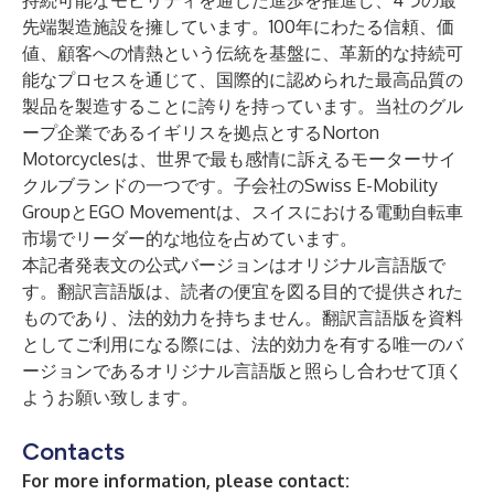
持続可能なモビリティを通じた進歩を推進し、4つの最
先端製造施設を擁しています。100年にわたる信頼、価
値、顧客への情熱という伝統を基盤に、革新的な持続可
能なプロセスを通じて、国際的に認められた最高品質の
製品を製造することに誇りを持っています。当社のグル
ープ企業であるイギリスを拠点とするNorton
Motorcyclesは、世界で最も感情に訴えるモーターサイ
クルブランドの一つです。子会社のSwiss E-Mobility
GroupとEGO Movementは、スイスにおける電動自転車
市場でリーダー的な地位を占めています。
本記者発表文の公式バージョンはオリジナル言語版で
す。翻訳言語版は、読者の便宜を図る目的で提供された
ものであり、法的効力を持ちません。翻訳言語版を資料
としてご利用になる際には、法的効力を有する唯一のバ
ージョンであるオリジナル言語版と照らし合わせて頂く
ようお願い致します。
Contacts
For more information, please contact: