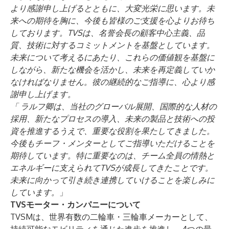
より感謝申し上げるとともに、大変光栄に思います。未
来への期待を胸に、今後も皆様のご支援を心よりお待ち
しております。TVSは、名誉会長の顧客中心主義、品
質、技術に対するコミットメントを基盤としています。
未来について考えるにあたり、これらの価値観を基盤に
しながら、新たな機会を活かし、未来を再定義していか
なければなりません。彼の継続的なご指導に、心より感
謝申し上げます。
「
ラルフ卿は、当社のグローバル展開、国際的な人材の
採用、新たなプロセスの導入、未来の製品と技術への投
資を推進するうえで、重要な役割を果たしてきました。
今後もチーフ・メンターとしてご指導いただけることを
期待しています。特に重要なのは、チーム全員の情熱と
エネルギーに支えられてTVSが成長してきたことです。
未来に向かって引き続き連携していけることを楽しみに
しています。
」
TVSモーター・カンパニーについて
TVSMは、世界有数の二輪車・三輪車メーカーとして、