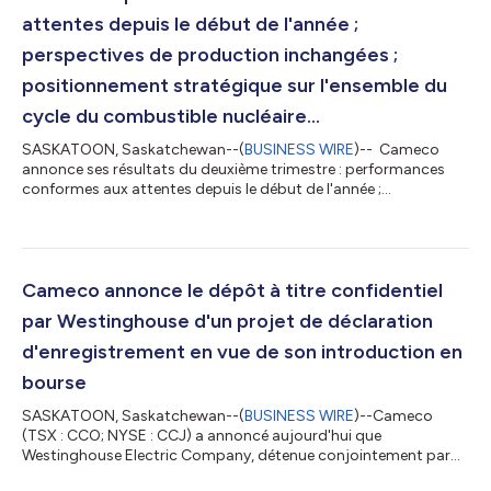
attentes depuis le début de l'année ;
perspectives de production inchangées ;
positionnement stratégique sur l'ensemble du
cycle du combustible nucléaire...
SASKATOON, Saskatchewan--(
BUSINESS WIRE
)-- Cameco
annonce ses résultats du deuxième trimestre : performances
conformes aux attentes depuis le début de l'année ;
perspectives de production inchangées ; positionnement
stratégique sur l'ensemble du cycle du combustible nucléaire ;
un soutien important à l'énergie nucléaire renforce les prix de
l'uranium à long terme Tous les montants sont en dollars
canadiens, sauf mention contraire Cameco (TSX : CCO ; NYSE :
Cameco annonce le dépôt à titre confidentiel
CCJ) présente aujourd'hui ses résulta...
par Westinghouse d'un projet de déclaration
d'enregistrement en vue de son introduction en
bourse
SASKATOON, Saskatchewan--(
BUSINESS WIRE
)--Cameco
(TSX : CCO; NYSE : CCJ) a annoncé aujourd'hui que
Westinghouse Electric Company, détenue conjointement par
Cameco et Brookfield Renewable Partners, a soumis à titre