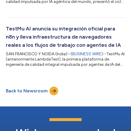
calidad impulsada por IA agéntica del mundo, presentó el ciclo
"source-to-verdict" en Kane CLI, su herramienta de pruebas en
lenguaje natural. Esta nueva funcionalidad consolida la
evolución de Kane CLI, que pasó de ser una herramienta de
automatización de navegadores a una solución integral para
pruebas de software. A partir de un requisito del producto, la
TestMu AI anuncia su integración oficial para
plataforma genera las...
n8n y lleva infraestructura de navegadores
reales a los flujos de trabajo con agentes de IA
SAN FRANCISCO Y NOIDA (India)--(
BUSINESS WIRE
)--TestMu AI
(anteriormente LambdaTest), la primera plataforma de
ingeniería de calidad integral impulsada por agentes de IA del
mundo, acaba de anunciar el lanzamiento de la integración
oficial de TestMu AI Agent para n8n, una de las plataformas
líderes en automatización de flujos de trabajo para agentes de
IA y automatización empresarial. Disponible a través de un
Back to Newsroom
nodo comunitario y verificado de n8n, la integración de TestMu
AI Agent permite a los...