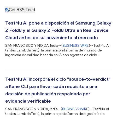
Get RSS Feed
TestMu AI pone a disposición el Samsung Galaxy
Z Fold8 y el Galaxy Z Fold8 Ultra en Real Device
Cloud antes de su lanzamiento al mercado
SAN FRANCISCO Y NOIDA, India--(
BUSINESS WIRE
)--TestMu AI
(antes LambdaTest), la primera plataforma del mundo de
ingeniería de calidad basada en IA con agentes de ciclo
completo, anunció que el Samsung Galaxy Z Fold8 y el Galaxy Z
Fold8 Ultra ya están disponibles para realizar la prueba en su
Real Device Cloud. Ambos dispositivos, que se presentaron en el
evento Galaxy Unpacked de Samsung, funcionan con Android
17 y One UI 9, y están disponibles para pruebas en directo y
TestMu AI incorpora el ciclo "source-to-verdict"
automatización antes de...
a Kane CLI para llevar cada requisito a una
decisión de publicación respaldada por
evidencia verificable
SAN FRANCISCO y NOIDA, India--(
BUSINESS WIRE
)--TestMu AI
(antes LambdaTest), la primera plataforma de ingeniería de