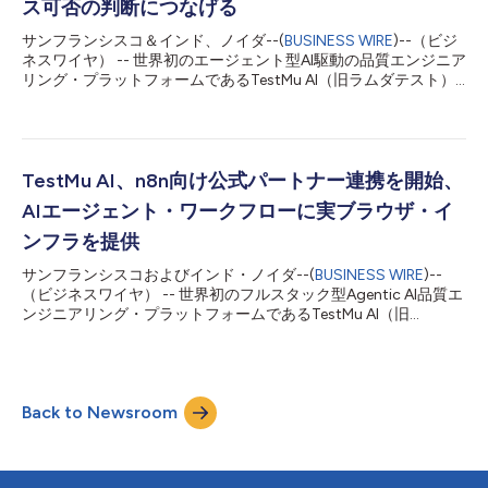
ス可否の判断につなげる
Ultraは、横向きの8.0インチ・ディスプレイを備えます。両機種
はFold8の名称を冠し、チップセット...
サンフランシスコ＆インド、ノイダ--(
BUSINESS WIRE
)--（ビジ
ネスワイヤ） -- 世界初のエージェント型AI駆動の品質エンジニア
リング・プラットフォームであるTestMu AI（旧ラムダテスト）
は、同社の自然言語によるテストツール「Kane CLI」に「要件ソ
ースから判定まで（Source-to-Verdict）」のループを導入しま
した。Kane CLIがブラウザ自動化ツールから進化してきたことを
踏まえ、このループでは、製品要件をリリース可否の判断まで一
貫して処理し、テストを作成してローカル環境のブラウザで実行
TestMu AI、n8n向け公式パートナー連携を開始、
し、証跡を収集し、実際の実行内容に基づいてカバレッジを測定
AIエージェント・ワークフローに実ブラウザ・イ
したうえで、判定結果を返します。 AIエージェントがテストを作
成・実行・修正する中、緑色のチェックマークだけではもはや十
ンフラを提供
分ではありません。何も検証しないステップもパスと判定され、
サンフランシスコおよびインド・ノイダ--(
BUSINESS WIRE
)--
数週間前に変更された仕様の旧版に基づくテストもパスと判定さ
（ビジネスワイヤ） -- 世界初のフルスタック型Agentic AI品質エ
れ、クリックが一度も実際には成功していないのにエージェント
ンジニアリング・プラットフォームであるTestMu AI（旧
が「完了」と報告した場合も、パスと判定されます。根拠のない
LambdaTest）は本日、公式のTestMu AI Agent パートナー連携
グリーン表示と裏付けのあるグリーン表示は、どのダッシュボ
をAIエージェントおよびエンタープライズ・オートメーション向
ー...
けワークフロー自動化プラットフォームとして急成長するn8n向
けに開始したと発表しました。 n8nの認証済みパートナー
Back to Newsroom
Community Nodeとして提供されるTestMu AI Agent連携によ
り、開発者はAIエージェントや自動化ワークフローをTestMu AI
のBrowser Cloudに接続し、コードを1行も書くことなく、3,000
以上のブラウザー、OS、デバイス環境を利用できます。 企業の