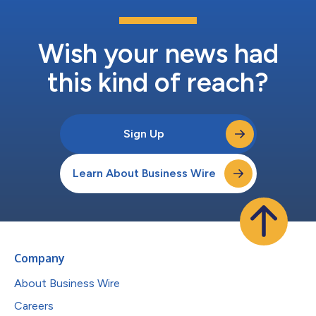
業務自動化でAIエージェントの導入が進む中、ブラウザーへのア
クセスは不可欠な機能となりつつあります。今回の新たな連携に
より、n8nユーザーは、ウェブ・アプリケーションとのやり取
り、動的なウェブサイトの操作、ブラウザー上で行うタスクの大
Wish your news had
規模実行に対...
this kind of reach?
Sign Up
Learn About Business Wire
Company
About Business Wire
Careers