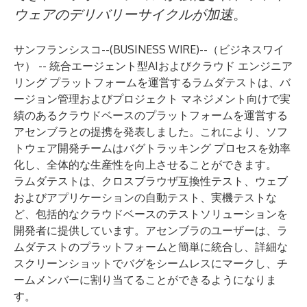
ウェアのデリバリーサイクルが加速
。
サンフランシスコ--(
BUSINESS WIRE
)--
（ビジネスワイ
ヤ） -- 統合エージェント型AIおよびクラウド エンジニア
リング プラットフォームを運営する
ラムダテスト
は、バ
ージョン管理およびプロジェクト マネジメント向けで実
績のあるクラウドベースのプラットフォームを運営する
アセンブラとの提携を発表しました。これにより、ソフ
トウェア開発チームはバグトラッキング プロセスを効率
化し、全体的な生産性を向上させることができます。
ラムダテストは、クロスブラウザ互換性テスト、ウェブ
およびアプリケーションの自動テスト、実機テストな
ど、包括的なクラウドベースのテストソリューションを
開発者に提供しています。アセンブラのユーザーは、ラ
ムダテストのプラットフォームと簡単に統合し、詳細な
スクリーンショットでバグをシームレスにマークし、チ
ームメンバーに割り当てることができるようになりま
す。