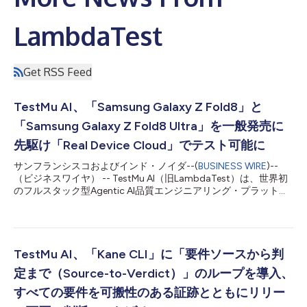
LambdaTest
Get RSS Feed
TestMu AI、「Samsung Galaxy Z Fold8」と
「Samsung Galaxy Z Fold8 Ultra」を一般発売に
先駆け「Real Device Cloud」でテスト可能に
サンフランシスコおよびインド・ノイダ--(
BUSINESS WIRE
)--
（ビジネスワイヤ） -- TestMu AI（旧LambdaTest）は、世界初
のフルスタック型Agentic AI品質エンジニアリング・プラットフ
ォームとして、Samsung Galaxy Z Fold8とGalaxy Z Fold8 Ultra
がTestMu AIのReal Device Cloudでテスト可能になったと発表し
ました。両端末はSamsungの「Galaxy Unpacked」イベントで
発表され、Android 17と「One UI 9」を搭載しており、市販端末
が顧客の手に渡る前からライブテストと自動テストに利用できま
TestMu AI、「Kane CLI」に「要件ソースから判
す。 今回発表された新世代モデルは、Galaxy Z Foldシリーズに
定まで（Source-to-Verdict）」のループを導入、
これまでなかったテスト上の課題をもたらします。Galaxy Z
Fold8は、開いた状態では縦向きの7.6インチ・ディスプレイを備
すべての要件を可搬性のある証跡とともにリリー
える一方、Zシリーズ初のUltraモデルであるGalaxy Z Fold8