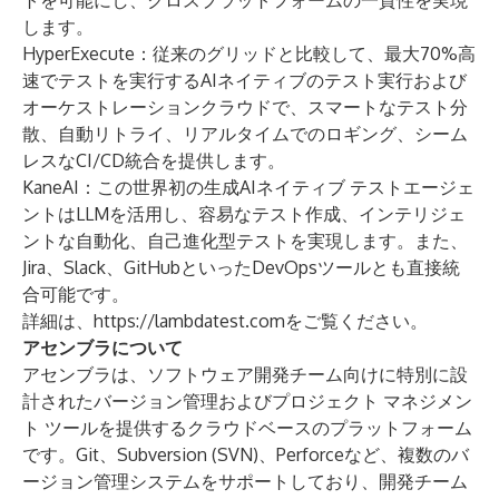
トを可能にし、クロスプラットフォームの一貫性を実現
します。
HyperExecute
：従来のグリッドと比較して、最大70%高
速でテストを実行するAIネイティブのテスト実行および
オーケストレーションクラウドで、スマートなテスト分
散、自動リトライ、リアルタイムでのロギング、シーム
レスなCI/CD統合を提供します。
KaneAI
：この世界初の生成AIネイティブ テストエージェ
ントはLLMを活用し、容易なテスト作成、インテリジェ
ントな自動化、自己進化型テストを実現します。また、
Jira、Slack、GitHubといったDevOpsツールとも直接統
合可能です。
詳細は、
https://lambdatest.com
をご覧ください。
アセンブラについて
アセンブラは、ソフトウェア開発チーム向けに特別に設
計されたバージョン管理およびプロジェクト マネジメン
ト ツールを提供するクラウドベースのプラットフォーム
です。Git、Subversion (SVN)、Perforceなど、複数のバ
ージョン管理システムをサポートしており、開発チーム