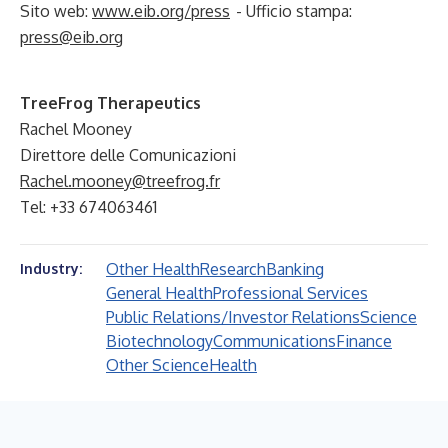
Sito web:
www.eib.org/press
- Ufficio stampa:
press@eib.org
TreeFrog Therapeutics
Rachel Mooney
Direttore delle Comunicazioni
Rachel.mooney@treefrog.fr
Tel: +33 674063461
Other Health
Research
Banking
Industry:
General Health
Professional Services
Public Relations/Investor Relations
Science
Biotechnology
Communications
Finance
Other Science
Health