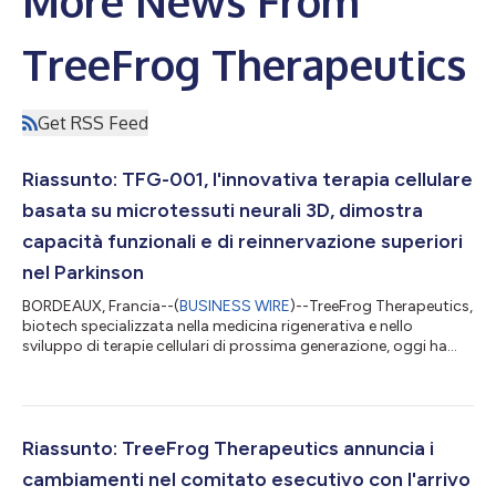
More News From
TreeFrog Therapeutics
Get RSS Feed
Riassunto: TFG-001, l'innovativa terapia cellulare
basata su microtessuti neurali 3D, dimostra
capacità funzionali e di reinnervazione superiori
nel Parkinson
BORDEAUX, Francia--(
BUSINESS WIRE
)--TreeFrog Therapeutics,
biotech specializzata nella medicina rigenerativa e nello
sviluppo di terapie cellulari di prossima generazione, oggi ha
annunciato che presenterà nuovi dati preclinici su TFG-001 alla
7a conferenza mondiale sulla malattia di Parkinson. TFG-001 è
una terapia cellulare basata su microtessuti neurali 3D che ha
dimostrato un rilascio rapido di dopamina e un'estesa
reinnervazione a seguito di graft in diversi modelli traslazionali
Riassunto: TreeFrog Therapeutics annuncia i
della mal...
cambiamenti nel comitato esecutivo con l'arrivo