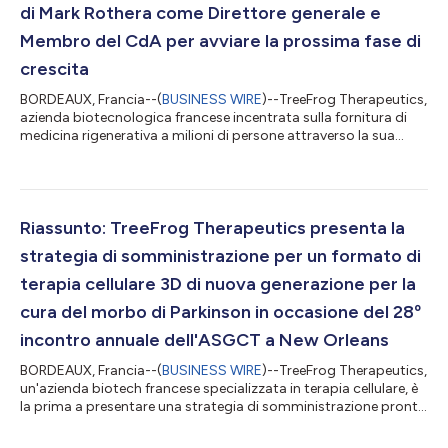
di Mark Rothera come Direttore generale e
Membro del CdA per avviare la prossima fase di
crescita
BORDEAUX, Francia--(
BUSINESS WIRE
)--TreeFrog Therapeutics,
azienda biotecnologica francese incentrata sulla fornitura di
medicina rigenerativa a milioni di persone attraverso la sua
tecnologia cellulare proprietaria, C-Stem™, è lieta di annunciare
la nomina a Direttore Generale e Membro del consiglio di
amministrazione (CdA) del leader di talento nel settore
biotecnologico Mark Rothera. Il neo CEO fa seguito a Frédéric
Desdouits, che si ritira dopo cinque anni in questo incarico.
Riassunto: TreeFrog Therapeutics presenta la
Nella nuova co...
strategia di somministrazione per un formato di
terapia cellulare 3D di nuova generazione per la
cura del morbo di Parkinson in occasione del 28º
incontro annuale dell'ASGCT a New Orleans
BORDEAUX, Francia--(
BUSINESS WIRE
)--TreeFrog Therapeutics,
un'azienda biotech francese specializzata in terapia cellulare, è
la prima a presentare una strategia di somministrazione pronta
all'uso clinico per la terapia cellulare con microtessuti 3D. La
strategia convalidata è stata dimostrata per il trattamento del