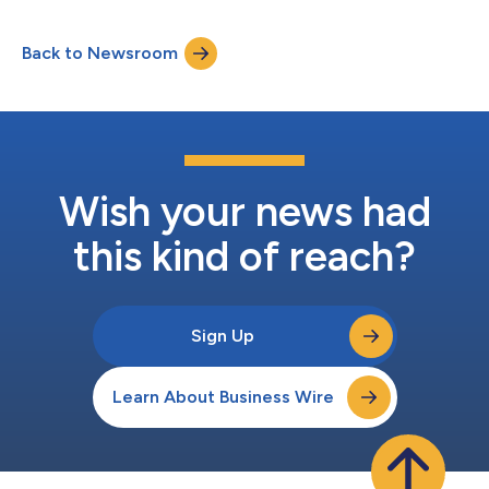
morbo di Parkinson con terapia cellulare con microtessuti
neurali 3D. Il testo originale del presente annuncio, redatto nella
Back to Newsroom
lingua di partenza, è la versione ufficiale che fa fede....
Wish your news had
this kind of reach?
Sign Up
Learn About Business Wire