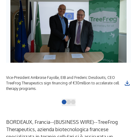
Vice-President Ambroise Fayolle, EIB and Frederic Desdouits, CEO
TreeFrog Therapeutics sign financing of €30million to accelerate cell
therapy programs.
BORDEAUX, Francia--(
BUSINESS WIRE
)--
TreeFrog
Therapeutics, azienda biotecnologica francese
specializzata in terapie cellulari si è assicurata un