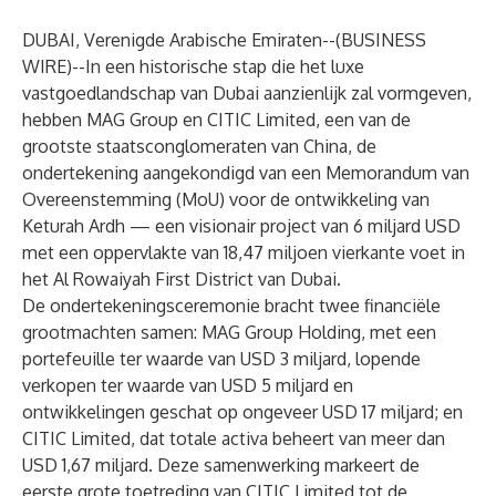
DUBAI, Verenigde Arabische Emiraten--(
BUSINESS
WIRE
)--
In een historische stap die het luxe
vastgoedlandschap van Dubai aanzienlijk zal vormgeven,
hebben MAG Group en CITIC Limited, een van de
grootste staatsconglomeraten van China, de
ondertekening aangekondigd van een Memorandum van
Overeenstemming (MoU) voor de ontwikkeling van
Keturah Ardh — een visionair project van 6 miljard USD
met een oppervlakte van 18,47 miljoen vierkante voet in
het Al Rowaiyah First District van Dubai.
De ondertekeningsceremonie bracht twee financiële
grootmachten samen: MAG Group Holding, met een
portefeuille ter waarde van USD 3 miljard, lopende
verkopen ter waarde van USD 5 miljard en
ontwikkelingen geschat op ongeveer USD 17 miljard; en
CITIC Limited, dat totale activa beheert van meer dan
USD 1,67 miljard. Deze samenwerking markeert de
eerste grote toetreding van CITIC Limited tot de