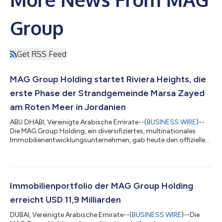
Group
Get RSS Feed
MAG Group Holding startet Riviera Heights, die
erste Phase der Strandgemeinde Marsa Zayed
am Roten Meer in Jordanien
ABU DHABI, Vereinigte Arabische Emirate--(
BUSINESS WIRE
)--
Die MAG Group Holding, ein diversifiziertes, multinationales
Immobilienentwicklungsunternehmen, gab heute den offiziellen
Startschuss für Riviera Heights, das mit Spannung erwartete
erste Luxuswohnprojekt in Marsa Zayed, Jordaniens größter
gemischt genutzter Strandgemeinde. Riviera Heights ist das
erste Projekt eines Plans zur Umgestaltung eines 320 Hektar
großen Abschnitts der jordanischen Küste am Roten Meer in ein
Immobilienportfolio der MAG Group Holding
internationales Tour...
erreicht USD 11,9 Milliarden
DUBAI, Vereinigte Arabische Emirate--(
BUSINESS WIRE
)--Die