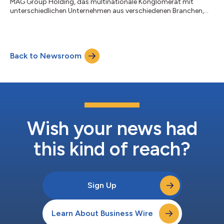
MAG Group Holding, das multinationale Konglomerat mit
unterschiedlichen Unternehmen aus verschiedenen Branchen,
verwaltet derzeit Projekte im Wert von insgesamt USD 11,9
Milliarden. Inbegriffen sind alle Tochtergesellschaften sowie in
Entwicklung befindliche Projekte. Zu den Tochtergesellschaften
der MAG Group Holding gehören MAG Lifestyle Development,
Back to Newsroom
Keturah, Invest Group Overseas (IGO), MBL, Shoumous, Art of
Living Mall und MAG Leasin...
Wish your news had
this kind of reach?
Sign Up
Learn About Business Wire