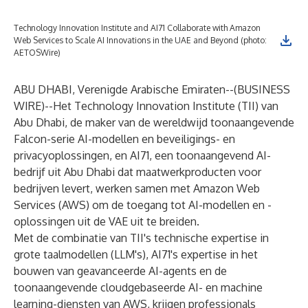
Technology Innovation Institute and AI71 Collaborate with Amazon
Web Services to Scale AI Innovations in the UAE and Beyond (photo:
AETOSWire)
ABU DHABI, Verenigde Arabische Emiraten--(
BUSINESS
WIRE
)--
Het Technology Innovation Institute (TII) van
Abu Dhabi, de maker van de wereldwijd toonaangevende
Falcon-serie AI-modellen en beveiligings- en
privacyoplossingen, en AI71, een toonaangevend AI-
bedrijf uit Abu Dhabi dat maatwerkproducten voor
bedrijven levert, werken samen met Amazon Web
Services (AWS) om de toegang tot AI-modellen en -
oplossingen uit de VAE uit te breiden.
Met de combinatie van TII's technische expertise in
grote taalmodellen (LLM's), AI71's expertise in het
bouwen van geavanceerde AI-agents en de
toonaangevende cloudgebaseerde AI- en machine
learning-diensten van AWS, krijgen professionals