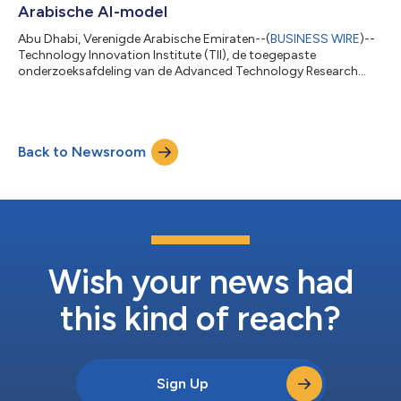
Arabische AI-model
Abu Dhabi, Verenigde Arabische Emiraten--(
BUSINESS WIRE
)--
Technology Innovation Institute (TII), de toegepaste
onderzoeksafdeling van de Advanced Technology Research
Council (ATRC) van Abu Dhabi, heeft Falcon-H1 Arabic
aangekondigd: een nieuw ontwikkeld groot taalmodel dat is
gebouwd op een hybride Mamba-Transformer-architectuur. Dit
nieuwe model vertegenwoordigt een volledige afwijking van
Back to Newsroom
eerdere op transformers gebaseerde versies en vestigt zich als
het best presterende systeem op de Open Ar...
Wish your news had
this kind of reach?
Sign Up