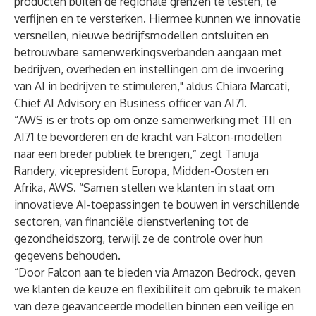
producten buiten de regionale grenzen te testen, te
verfijnen en te versterken. Hiermee kunnen we innovatie
versnellen, nieuwe bedrijfsmodellen ontsluiten en
betrouwbare samenwerkingsverbanden aangaan met
bedrijven, overheden en instellingen om de invoering
van AI in bedrijven te stimuleren," aldus Chiara Marcati,
Chief AI Advisory en Business officer van AI71.
“AWS is er trots op om onze samenwerking met TII en
AI71 te bevorderen en de kracht van Falcon-modellen
naar een breder publiek te brengen,” zegt Tanuja
Randery, vicepresident Europa, Midden-Oosten en
Afrika, AWS. “Samen stellen we klanten in staat om
innovatieve AI-toepassingen te bouwen in verschillende
sectoren, van financiële dienstverlening tot de
gezondheidszorg, terwijl ze de controle over hun
gegevens behouden.
“Door Falcon aan te bieden via Amazon Bedrock, geven
we klanten de keuze en flexibiliteit om gebruik te maken
van deze geavanceerde modellen binnen een veilige en