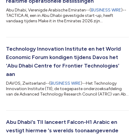
realtime operationele beslissingen
Abu Dhabi, Verenigde Arabische Emiraten--(
BUSINESS WIRE
)--
TACTICA AI, een in Abu Dhabi gevestigde start-up, heeft
vandaag tijdens Make it in the Emirates 2026 zijn
multidomeinplatform voor ondersteuning bij besluitvorming
aan een breder publiek gepresenteerd. In een tijd van
toenemende operationele complexiteit en druk om snellere,
beter onderbouwde beslissingen te nemen, is het platform
ontworpen om gefragmenteerde inlichtingen-, sensor- en
Technology Innovation Institute en het World
operationele gegevens om te zetten in realtime beslis...
Economic Forum kondigen tijdens Davos het
‘Abu Dhabi Centre for Frontier Technologies’
aan
DAVOS, Zwitserland--(
BUSINESS WIRE
)--Het Technology
Innovation Institute (TII), de toegepaste onderzoeksafdeling
van de Advanced Technology Research Council (ATRC) van Abu
Dhabi, en het World Economic Forum (WEF) hebben de
lancering aangekondigd van het Abu Dhabi Centre for Frontier
Technologies, een nieuw centrum binnen het prestigieuze
Centre for the Fourth Industrial Revolution (C4IR) Global
Network van het WEF. De samenwerking werd formeel
Abu Dhabi's TII lanceert Falcon-H1 Arabic en
bekrachtigd tijdens een ondertekeningsceremonie in...
vestigt hiermee 's werelds toonaangevende