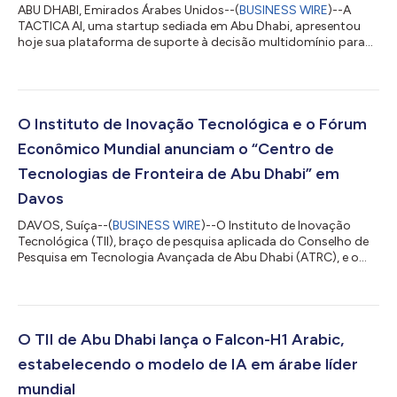
ABU DHABI, Emirados Árabes Unidos--(
BUSINESS WIRE
)--A
TACTICA AI, uma startup sediada em Abu Dhabi, apresentou
hoje sua plataforma de suporte à decisão multidomínio para
um mercado mais amplo durante o Make it in the Emirates
2026. Em um momento de crescente complexidade
operacional e pressão para tomar decisões mais rápidas e bem
fundamentadas, a plataforma foi projetada para transformar
dados fragmentados de inteligência, sensores e operações em
O Instituto de Inovação Tecnológica e o Fórum
decisões em tempo real. Já em operação em ambie...
Econômico Mundial anunciam o “Centro de
Tecnologias de Fronteira de Abu Dhabi” em
Davos
DAVOS, Suíça--(
BUSINESS WIRE
)--O Instituto de Inovação
Tecnológica (TII), braço de pesquisa aplicada do Conselho de
Pesquisa em Tecnologia Avançada de Abu Dhabi (ATRC), e o
Fórum Econômico Mundial (WEF) anunciaram o lançamento do
Centro de Tecnologias de Fronteira de Abu Dhabi, um novo
centro dentro da prestigiada Rede Global do Centro para a
Quarta Revolução Industrial (C4IR) do WEF. A colaboração foi
formalizada durante uma cerimônia de assinatura realizada
O TII de Abu Dhabi lança o Falcon-H1 Arabic,
paralelamente à Reunião Anual do Fó...
estabelecendo o modelo de IA em árabe líder
mundial