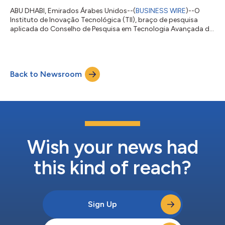
ABU DHABI, Emirados Árabes Unidos--(
BUSINESS WIRE
)--O
Instituto de Inovação Tecnológica (TII), braço de pesquisa
aplicada do Conselho de Pesquisa em Tecnologia Avançada de
Abu Dhabi (ATRC), anunciou o Falcon-H1 Arabic, um novo
modelo de linguagem de grande porte desenvolvido com base
em uma arquitetura híbrida Mamba-Transformer.
Representando uma ruptura completa com as versões
Back to Newsroom
anteriores baseadas em Transformers, este novo modelo se
estabelece como o sistema de melhor desempenho no ranking
Ope...
Wish your news had
this kind of reach?
Sign Up