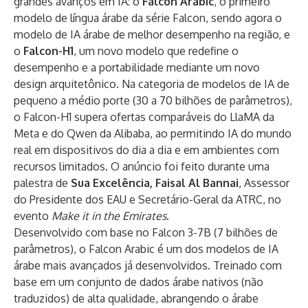
grandes avanços em IA: o
Falcon Arabic
, o primeiro
modelo de língua árabe da série Falcon, sendo agora o
modelo de IA árabe de melhor desempenho na região, e
o
Falcon-H1
, um novo modelo que redefine o
desempenho e a portabilidade mediante um novo
design arquitetônico. Na categoria de modelos de IA de
pequeno a médio porte (30 a 70 bilhões de parâmetros),
o Falcon-H1 supera ofertas comparáveis ​​do LlaMA da
Meta e do Qwen da Alibaba, ao permitindo IA do mundo
real em dispositivos do dia a dia e em ambientes com
recursos limitados. O anúncio foi feito durante uma
palestra de
Sua Excelência, Faisal Al Bannai
, Assessor
do Presidente dos EAU e Secretário-Geral da ATRC, no
evento
Make it in the Emirates
.
Desenvolvido com base no Falcon 3-7B (7 bilhões de
parâmetros), o Falcon Arabic é um dos modelos de IA
árabe mais avançados já desenvolvidos. Treinado com
base em um conjunto de dados árabe nativos (não
traduzidos) de alta qualidade, abrangendo o árabe