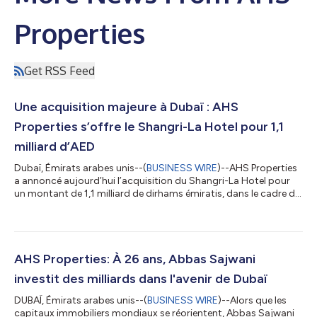
Properties
Get RSS Feed
Une acquisition majeure à Dubaï : AHS
Properties s’offre le Shangri-La Hotel pour 1,1
milliard d’AED
Dubaï, Émirats arabes unis--(
BUSINESS WIRE
)--AHS Properties
a annoncé aujourd’hui l’acquisition du Shangri-La Hotel pour
un montant de 1,1 milliard de dirhams émiratis, dans le cadre de
l’une des plus importantes transactions immobilières portant
sur un actif unique réalisées ces dernières années. Acquis auprès
de Mismak Asset Management, cet investissement stratégique
illustre la confiance affirmée du secteur privé dans le potentiel
de croissance et de valorisation de Sheikh Zayed Road au
AHS Properties: À 26 ans, Abbas Sajwani
cour...
investit des milliards dans l'avenir de Dubaï
DUBAÏ, Émirats arabes unis--(
BUSINESS WIRE
)--Alors que les
capitaux immobiliers mondiaux se réorientent, Abbas Sajwani