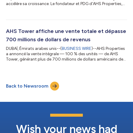
accélère sa croissance. Le fondateur et PDG d'AHS Properties,
âgé de 26 ans et récemment reconnu par Forbes comme le plus
jeune milliardaire arabe et le plus jeune milliardaire mondial de
l'immobilier, avec une fortune de 1,9 milliard de dollars,
construit l'une des plateformes de développement les plus
dynamiques de Dubaï. Depuis son lancement en 2021, AHS
AHS Tower affiche une vente totale et dépasse
Properties a étendu...
700 millions de dollars de revenus
DUBAÏ, Émirats arabes unis--(
BUSINESS WIRE
)--AHS Properties
a annoncé la vente intégrale — 100 % des unités — de AHS
Tower, générant plus de 700 millions de dollars américains de
revenus au cours de la phase de développement. Cette
performance remarquable témoigne de la solidité de la
demande pour ce projet commercial emblématique et
confirme la confiance du marché dans la vision stratégique du
Back to Newsroom
groupe. S’élevant à 69 étages le long de Sheikh Zayed Road, la
tour bénéficie d’un emplacement straté...
Wish your news had