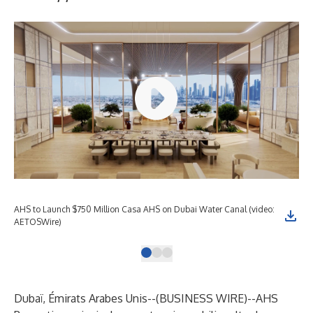
AHS to Launch $750 Million Casa AHS on Dubai Water Canal (video:
AHS
AETOSWire)
AE
Dubaï, Émirats Arabes Unis--(
BUSINESS WIRE
)--
AHS