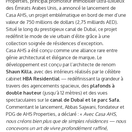
Properties, principal promoteur immobilier ultra-luxueux
des Émirats Arabes Unis, a annoncé le lancement de
Casa AHS, un projet emblématique en bord de mer d’une
valeur de 750 millions de dollars (2,75 milliards AED).
Situé le long du prestigieux canal de Dubaï, ce projet
redéfinit le mode de vie urbain d’élite grâce à une
collection soignée de résidences d’exception.
Casa AHS a été conçu comme une alliance rare entre
génie architectural et élégance de marque. Le
développement est conçu par l’architecte de renom
Shaun Killa
, avec des intérieurs réalisés par le célèbre
cabinet
HBA Residential
— redéfinissant la grandeur à
travers des agencements spacieux, des
plafonds à
double hauteur
(jusqu’à 12 mètres) et des vues
spectaculaires sur le
canal de Dubaï et le parc Safa
.
Commentant le lancement, Abbas Sajwani, fondateur et
PDG de AHS Properties, a déclaré : «
Avec Casa AHS,
nous créons bien plus que de simples résidences — nous
concevons un art de vivre profondément raffiné,