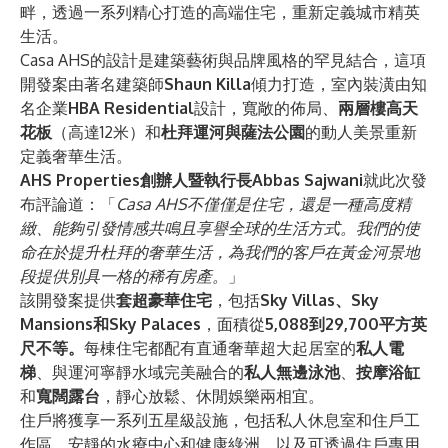
畔，透過一系列精心打造的高端住宅，重新定義城市精英
生活。
Casa AHS的設計是建築藝術與品牌風格的罕見結合，這項
開發案由著名建築師
Shaun Killa
傾力打造，室內裝潢由知
名企業
HBA Residential
設計，寬敞的佈局、
兩層樓高天
花板
（高達12米）和
杜拜運河與薩法公園
的動人美景重新
定義奢華生活。
AHS Properties創辦人暨執行長Abbas Sajwani
就此次發
布評論道：「
Casa AHS不僅僅是住宅，還是一種高度精
緻、能夠引發情感共鳴且享譽全球的生活方式。我們的使
命在於提升杜拜的奢華生活，為我們的客戶在黃金河景地
段提供別具一格的稀有房產。
」
該開發案提供
套超豪華住宅
，包括
Sky Villas、Sky
Mansions和Sky Palaces
，面積從
5,088到29,700平方英
尺不等。
每棟住宅都配有直通奢華超大起居室的
私人電
梯
、與運河寧靜水域完美融合的
私人無邊泳池
、
按摩浴缸
和
寬闊露台
，靜心放鬆、休閒娛樂兩相宜。
住戶將獲享一系列五星級設施，包括私人休息室和住戶工
作區、安靜的水療中心和健康綠洲，以及可透過住戶專用