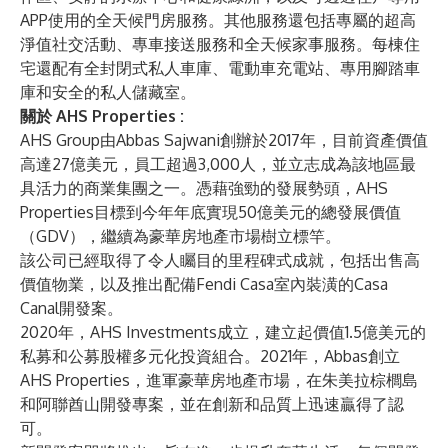
APP使用的全天候門房服務。其他服務還包括專屬的超高
淨值社交活動、專車接送服務和全天候家事服務。每棟住
宅還配有全封閉式私人車庫、電動車充電站、專用腳踏車
庫和安全的私人儲藏室。
關於
AHS Properties
:
AHS Group由Abbas Sajwani創辦於2017年，目前資產價值
高達27億美元，員工超過3,000人，並立志成為該地區最
具活力的商業集團之一。憑藉強勁的發展勢頭，AHS
Properties目標到今年年底實現50億美元的總發展價值
（GDV），繼續為豪華房地產市場樹立標竿。
該公司已經取得了令人矚目的里程碑式成就，包括出售高
價值物業，以及推出配備Fendi Casa室內裝潢的Casa
Canal開發案。
2020年，AHS Investments成立，建立起價值1.5億美元的
私募和公募股權多元化投資組合。2021年，Abbas創立
AHS Properties，進軍豪華房地產市場，在朱美拉棕櫚島
和阿聯酋山開發專案，並在創新和品質上迅速贏得了認
可。