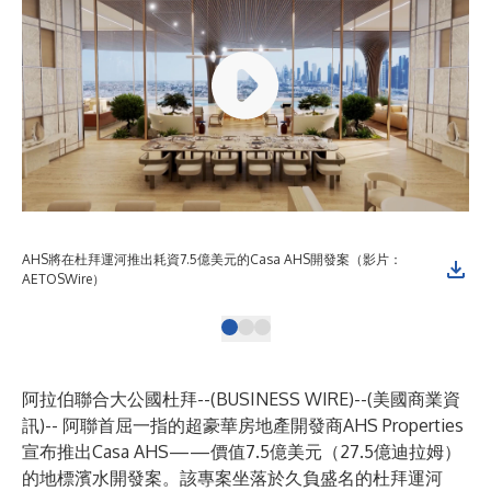
AHS將在杜拜運河推出耗資7.5億美元的Casa AHS開發案（影片：
AH
AETOSWire）
AE
阿拉伯聯合大公國杜拜--(
BUSINESS WIRE
)--
(美國商業資
訊)-- 阿聯首屈一指的超豪華房地產開發商AHS Properties
宣布推出Casa AHS——價值7.5億美元（27.5億迪拉姆）
的地標濱水開發案。該專案坐落於久負盛名的杜拜運河