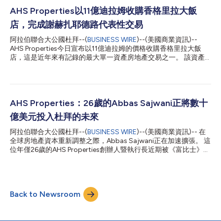
AHS Properties以11億迪拉姆收購香格里拉大飯
店，完成謝赫扎耶德路代表性交易
阿拉伯聯合大公國杜拜--(
BUSINESS WIRE
)--(美國商業資訊)--
AHS Properties今日宣布以11億迪拉姆的價格收購香格里拉大飯
店，這是近年來有記錄的最大單一資產房地產交易之一。 該資產
是從Mismak Asset Management手中購得，這筆交易鞏固了私人
部門對謝赫扎耶德路未來十年前景的一次高度集中的投資。 香格
里拉大飯店是位於謝赫扎耶德路上的一棟43層、高200公尺的大
廈，是2003年完工時該走廊首批開幕的五星級大飯店之一。 此次
收購為AHS Properties的投資組合增添了一個代表性的核心資產，
AHS Properties：26歲的Abbas Sajwani正將數十
其投資組合已包括AHS Tower以及AHS City，前者是一個謝赫扎耶
億美元投入杜拜的未來
德路上近期售罄的A級商業開發專案，後者是開發商在該走廊的旗
艦整體規劃綜合用途社群，預計總開發價值達250億迪拉姆。 這三
阿拉伯聯合大公國杜拜--(
BUSINESS WIRE
)--(美國商業資訊)-- 在
項資產共同構成了走廊式的垂直布局策略：AHS Tower、AHS
全球房地產資本重新調整之際，Abbas Sajwani正在加速擴張。 這
City，以及現在的香格里拉大飯店。這些資產的總規模佔AHS
位年僅26歲的AHS Properties創辦人暨執行長近期被《富比士》評
Properties截至2026年年底500億迪拉姆儲備建案的很大一部分。
為全球房地產界最年輕的億萬富翁，淨資產達19億美元。目前，他
AHS Properties創辦人兼執行長Abbas Sajw...
正在杜拜打造全球發展速度最快的開發平台之一。 自2021年成立
以來，AHS Properties已從超豪華別墅改造案拓展至價值數十億美
元的投資組合，涵蓋杜拜最具策略意義的樞紐地帶，專案類型包括
Back to Newsroom
濱水住宅、甲級商用物業及大型綜合開發案。 其位於謝赫·扎耶德
路的商業旗艦專案「AHS Tower」在施工期間便已售罄，而其更廣
泛的在建開發案總額預計將於年底前達到500億迪拉姆。 這一成
長得益於一項與市場整體謹慎情緒背道而馳的策略。 「這個市場