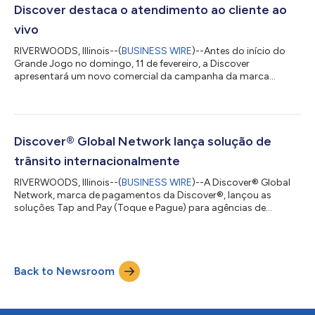
Discover destaca o atendimento ao cliente ao
vivo
RIVERWOODS, Illinois--(
BUSINESS WIRE
)--Antes do início do
Grande Jogo no domingo, 11 de fevereiro, a Discover
apresentará um novo comercial da campanha da marca
“Especially for Everyone” (Especialmente para todos), estrelado
pela premiada atriz Jennifer Coolidge. No anúncio, intitulado
“Robots” (Robôs), Coolidge se encontra em uma situação que
pode ser comparada à sua, ligando para o atendimento ao
cliente e esperando interagir apenas com um robô. “Robots”
Discover® Global Network lança solução de
usa a atuação cômica de Coolidge para...
trânsito internacionalmente
RIVERWOODS, Illinois--(
BUSINESS WIRE
)--A Discover® Global
Network, marca de pagamentos da Discover®, lançou as
soluções Tap and Pay (Toque e Pague) para agências de
trânsito e parceiros de aquisição locais, como EMT Madrid,
Metro de Sevilla e GetNet na Espanha, Mennica na Polônia e New
Taipei Metro em Taiwan. Os passageiros agora podem usar
seus cartões Discover, Diners Club International® e dos
Back to Newsroom
parceiros pertencentes à aliança da rede para fazer
pagamentos sem contato nessas agências de trânsi...