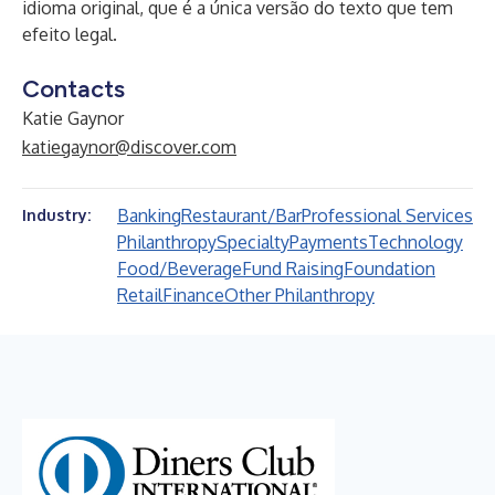
idioma original, que é a única versão do texto que tem
efeito legal.
Contacts
Katie Gaynor
katiegaynor@discover.com
Banking
Restaurant/Bar
Professional Services
Industry:
Philanthropy
Specialty
Payments
Technology
Food/Beverage
Fund Raising
Foundation
Retail
Finance
Other Philanthropy