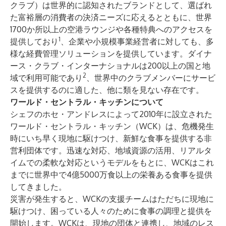
クラブ）は世界的に認知されたブランドとして、選ばれ
た富裕層の消費者の決済ニーズに応えるとともに、世界
1700か所以上の空港ラウンジや各種特典へのアクセスを
1
提供しており
、企業や小規模事業経営者に対しても、多
様な経費管理ソリューションを提供しています。ダイナ
ース・クラブ・インターナショナルは200以上の国と地
2
域で利用可能であり
、世界中のクラブメンバーにサービ
スを提供するのに適した、他に類を見ない存在です。
ワールド・セントラル・キッチンについて
シェフのホセ・アンドレスによって2010年に設立された
ワールド・セントラル・キッチン（WCK）は、危機発生
時にいち早く現地に駆けつけ、新鮮な食事を提供する非
営利団体です。迅速な対応、地域資源の活用、リアルタ
イムでの柔軟な対応というモデルをもとに、WCKはこれ
までに世界中で4億5000万食以上の栄養ある食事を提供
してきました。
災害が発生すると、WCKの支援チームはただちに現地に
駆けつけ、困っている人々のために食事の調理と提供を
開始します。WCKは、現地の団体と連携し、地域のレス