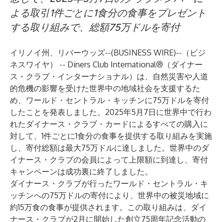
よる取引1件ごとに1食分の食事をプレゼント
する取り組みで、総額75万ドルを寄付
イリノイ州、リバーウッズ--(
BUSINESS WIRE
)--
（ビジ
ネスワイヤ） -- Diners Club International®（ダイナー
ス・クラブ・インターナショナル）は、自然災害や人道
的危機の影響を受けた世界中の地域社会を支援するた
め、
ワールド・セントラル・キッチン
に75万ドルを寄付
したことを発表しました。2025年5月7日に世界中で行わ
れたダイナース・クラブ・カードによるすべての購入に
対して、1件ごとに1食分の食事を提供する取り組みを実施
し、寄付総額は最大75万ドルに達しました。世界中のダ
イナース・クラブの会員によって上限額に到達し、寄付
キャンペーンは成功裏に終了しました。
ダイナース・クラブが行ったワールド・セントラル・キ
ッチンへの75万ドルの寄付により、世界中の被災地域に
約15万食の食事が提供されます。この取り組みは、ダイ
ナース・クラブが2月に開始した創立75周年記念活動の