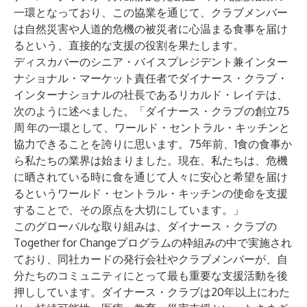
一環となっており、この協業を通じて、クラブメンバー
は自然災害や人道的危機の被災者に心温まる食事を届け
るという、直接的な支援の役割を果たします。
ディスカバーのシニア・バイスプレジデント兼インター
ナショナル・マーケット責任者でダイナース・クラブ・
インターナショナルの社長であるリカルド・レイテは、
次のように述べました。「ダイナース・クラブの創立75
周
年の一環として、ワールド・セントラル・キッチンと
協力できることを誇りに思います。75年前、1食の食事か
ら私たちの業界は始まりました。現在、私たちは、危機
に晒されている時に食を通じて人々に安心と希望を届け
るというワールド・セントラル・キッチンの使命を支援
することで、その原点を大切にしています。」
このグローバルな取り組みは、ダイナース・クラブの
Together for Changeプログラム
の枠組みの中で実施され
ており、同社カードの発行会社やクラブメンバーが、自
分たちのコミュニティにとって最も重要な支援活動を後
押ししています。ダイナース・クラブは20年以上にわた