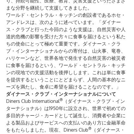
り、持続可能性、医療、教育、災害支援といったさまざ
まな分野を継続して支援してきました。
ワールド・セントラル・キッチンの創設者であるホセ・
アンドレスは、次のように述べています。「ダイナー
ス・クラブと行った今回のような支援は、自然災害や人
道的危機の影響を受けた方々に食事を届けるという私た
ちの使命にとって極めて重要です。ダイナース・クラ
ブ・インターナショナルからの寄付は、山火事、竜巻、
ハリケーンなど、世界各地で発生する自然災害の被災者
に食事を届けるという、ワールド・セントラル・キッチ
ンの現地での支援活動を後押しします。これは単に食事
を提供するということにとどまらず、人間の基本的なニ
ーズを満たし、食卓に希望を届けることなのです。」
ダイナース・クラブ・インターナショナルについて
®
Diners Club International
（ダイナース・クラブ・イン
ターナショナル）は1950年に設立され、世界で初めての
多目的チャージ・カードとして誕生し、消費者や企業に
よる製品およびサービスへの支払いのあり方に金融革命
®
をもたらしました。現在、Diners Club
（ダイナース・