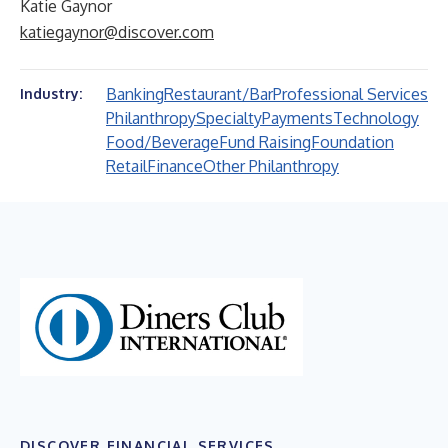
Katie Gaynor
katiegaynor@discover.com
Banking
Restaurant/Bar
Professional Services
Industry:
Philanthropy
Specialty
Payments
Technology
Food/Beverage
Fund Raising
Foundation
Retail
Finance
Other Philanthropy
DISCOVER FINANCIAL SERVICES