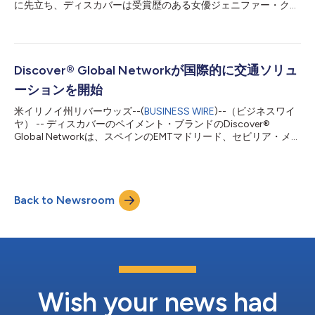
に先立ち、ディスカバーは受賞歴のある女優ジェニファー・クー
リッジを起用し、ブランドキャンペーン「すべての人に特別に」
の新コマーシャルを発表します。「ロボット」と題した広告にお
いて、クーリッジはカスタマーサービスに連絡し、ロボットとだ
け対話することを予想しているという、共感できる状況にいま
す。 「ロボット」では、クーリッジのコメディ的な演技によっ
Discover® Global Networkが国際的に交通ソリュ
て、消費者がカスタマーサービスに連絡するときに想定するであ
ーションを開始
ろうイライラすることを強調しています。ディスカバーと
Dynataの直近の調査によると、アメリカでは95％のユーザー
米イリノイ州リバーウッズ--(
BUSINESS WIRE
)--（ビジネスワイ
が、カスタマーサービスのボットではなく、本物のカスタマーサ
ヤ） -- ディスカバーのペイメント・ブランドのDiscover®
ービスエージェントとやり取りすることを希望しています。 完
Global Networkは、スペインのEMTマドリード、セビリア・メト
全版の「ロボット」の30秒広告はこちらでご覧になれます。 ジ
ロ、GetNet、ポーランドのMennica、台湾の新北メトロといった
ェニファー・クーリッジは次のように述べています。「このコマ
交通機関および現地アクワイアラー・パートナーと共に、タップ
ーシャルの主題が偶然、私自身の悩みの種だったのは幸運な巡り
＆ペイのソリューションを開始しました。利用者は、このような
合わせだったかも知れません。ディスカバーの誰にも...
最高の国際的目的地の交通機関でDiscover、Diners Club
Back to Newsroom
International®、ネットワーク・アライアンス・パートナーのカ
ードを使用して非接触支払いをすることが可能になりました。
通勤の変化が続き、利用者が支払いでの柔軟性を期待するように
なることで、交通機関は過去10年間まったく見られなかった急速
なペースで非接触支払いに移行しています。2022年2月時点で、
交通機関の決済の53%は非接触であり、2020年8月から14%増
加しています。世界的には、150の大都市が交通システムで非接
触決済の採用を検討しています1。 「Discover® Transit
Wish your news had
Solution...