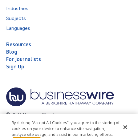
Industries
Subjects
Languages
Resources
Blog
For Journalists
Sign Up
© 2026 Business Wire, Inc.
By clicking “Accept All Cookies”, you agree to the storing of
Privacy Policy
Cookie Policy
Accessibility Statement
cookies on your device to enhance site navigation,
analyze site usage, and assist in our marketing efforts.
Terms of Use
Legal